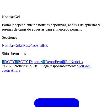
NoticiasGol
Portal independiente de noticias deportivas, análisis de apuestas y
reseñas de casas de apuestas para el mercado peruano.
Secciones
Noticias
Guías
Reseñas
Análisis
Sitios hermanos
B
BCTY
B
BCTY Deportes
D
DeporPeru
G
GolNoticias
©
2026
NoticiasGol
|
18+ Juega responsablemente
|
SlotGMS
Jugar Ahora