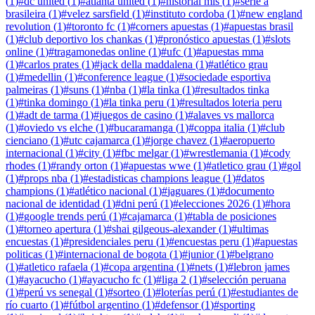
(
1
)
#
dc united
(
1
)
#
atlanta united
(
1
)
#
historial mls
(
1
)
#
serie a
brasileira
(
1
)
#
velez sarsfield
(
1
)
#
instituto cordoba
(
1
)
#
new england
revolution
(
1
)
#
toronto fc
(
1
)
#
corners apuestas
(
1
)
#
apuestas brasil
(
1
)
#
club deportivo los chankas
(
1
)
#
pronóstico apuestas
(
1
)
#
slots
online
(
1
)
#
tragamonedas online
(
1
)
#
ufc
(
1
)
#
apuestas mma
(
1
)
#
carlos prates
(
1
)
#
jack della maddalena
(
1
)
#
atlético grau
(
1
)
#
medellin
(
1
)
#
conference league
(
1
)
#
sociedade esportiva
palmeiras
(
1
)
#
suns
(
1
)
#
nba
(
1
)
#
la tinka
(
1
)
#
resultados tinka
(
1
)
#
tinka domingo
(
1
)
#
la tinka peru
(
1
)
#
resultados loteria peru
(
1
)
#
adt de tarma
(
1
)
#
juegos de casino
(
1
)
#
alaves vs mallorca
(
1
)
#
oviedo vs elche
(
1
)
#
bucaramanga
(
1
)
#
coppa italia
(
1
)
#
club
cienciano
(
1
)
#
utc cajamarca
(
1
)
#
jorge chavez
(
1
)
#
aeropuerto
internacional
(
1
)
#
city
(
1
)
#
fbc melgar
(
1
)
#
wrestlemania
(
1
)
#
cody
rhodes
(
1
)
#
randy orton
(
1
)
#
apuestas wwe
(
1
)
#
atletico grau
(
1
)
#
gol
(
1
)
#
props nba
(
1
)
#
estadisticas champions league
(
1
)
#
datos
champions
(
1
)
#
atlético nacional
(
1
)
#
jaguares
(
1
)
#
documento
nacional de identidad
(
1
)
#
dni perú
(
1
)
#
elecciones 2026
(
1
)
#
hora
(
1
)
#
google trends perú
(
1
)
#
cajamarca
(
1
)
#
tabla de posiciones
(
1
)
#
torneo apertura
(
1
)
#
shai gilgeous-alexander
(
1
)
#
ultimas
encuestas
(
1
)
#
presidenciales peru
(
1
)
#
encuestas peru
(
1
)
#
apuestas
politicas
(
1
)
#
internacional de bogota
(
1
)
#
junior
(
1
)
#
belgrano
(
1
)
#
atletico rafaela
(
1
)
#
copa argentina
(
1
)
#
nets
(
1
)
#
lebron james
(
1
)
#
ayacucho
(
1
)
#
ayacucho fc
(
1
)
#
liga 2
(
1
)
#
selección peruana
(
1
)
#
perú vs senegal
(
1
)
#
sorteo
(
1
)
#
loterías perú
(
1
)
#
estudiantes de
río cuarto
(
1
)
#
fútbol argentino
(
1
)
#
defensor
(
1
)
#
sporting