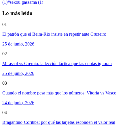
(
1
)
#
sekou gassama
(
1
)
Lo más leído
01
El patrón que el Beira-Rio insiste en repetir ante Cruzeiro
25 de junio, 2026
02
Mirassol vs Gremio: la lección táctica que las cuotas ignoran
25 de junio, 2026
03
Cuando el nombre pesa más que los números: Vitoria vs Vasco
24 de junio, 2026
04
Bragantino-Coritiba: por qué las tarjetas esconden el valor real