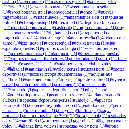
casino
(
1
)
#
over under
(
1
)
#
mas menos goles
(
1
)
#
apuestas goles
(
1
)
#
over 2.5
(
1
)
#
sweet bonanza
(
1
)
#
sweet bonanza reseña
(
1
)
#
sweet bonanza rtp
(
1
)
#
convocatoria
(
1
)
#
onpe
(
1
)
#
nuevas
tragamonedas
(
1
)
#
slots nuevos
(
1
)
#
lanzamientos slots
(
1
)
#
apuestas
online
(
1
)
#
championship
(
1
)
#
binacional
(
1
)
#
deportivo binacional
(
1
)
#
apuestas tiempo real
(
1
)
#
cash out
(
1
)
#
big bass bonanza
(
1
)
#
big
bass bonanza reseña
(
1
)
#
big bass splash
(
1
)
#
tragamonedas
pragmatic play
(
1
)
#
aviator juego
(
1
)
#
aviator reseña
(
1
)
#
aviator crash
game
(
1
)
#
jetx juego
(
1
)
#
jetx reseña
(
1
)
#
jetx estrategia
(
1
)
#
liga
española apuestas
(
1
)
#
pronosticos la liga
(
1
)
#
seleccion peruana
(
1
)
#
peru eliminatorias
(
1
)
#
blanquirroja
(
1
)
#
libertadores apuestas
(
1
)
#
equipos peruanos libertadores
(
1
)
#
inter miami
(
1
)
#
lafc
(
1
)
#
lionel
messi
(
1
)
#
osasco
(
1
)
#
sesi
(
1
)
#
sudamericano de clubes voley
(
1
)
#
laliga
(
1
)
#
san martin
(
1
)
#
voley peru
(
1
)
#
cuotas perú
(
1
)
#
cuotas
deportivas
(
1
)
#
lecce
(
1
)
#
copa sudamericana
(
1
)
#
noticias nba
(
1
)
#
lima
(
1
)
#
sudamericano
(
1
)
#
dolar
(
1
)
#
tipo de cambio
(
1
)
#
ignacio
buse
(
1
)
#
matteo berrettini
(
1
)
#
río open
(
1
)
#
apuestas tenis
(
1
)
#
comercio
(
1
)
#
apuestas deportivas perú
(
1
)
#
liga 1 perú
(
1
)
#
noticias deportivas
(
1
)
#
san martin voley
(
1
)
#
sudamericano de
clubes
(
1
)
#
apuestas deportivas peru
(
1
)
#
unicaja
(
1
)
#
apuestas
baloncesto
(
1
)
#
copa del rey baloncesto
(
1
)
#
paulo londra
(
1
)
#
peru
entradas
(
1
)
#
inter de milán
(
1
)
#
mayo
(
1
)
#
benfica
(
1
)
#
psg vs
mónaco
(
1
)
#
champions league 2026
(
1
)
#
hora y canal
(
1
)
#
resultados
coar
(
1
)
#
coar 2026
(
1
)
#
primera fase
(
1
)
#
geminis
(
1
)
#
liga peruana de
voley
(
1
)
#
alianza lima voley
(
1
)
#
apuestas voley peru
(
1
)
#
girona