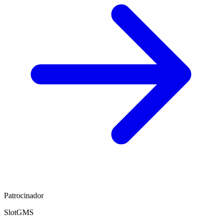
Patrocinador
SlotGMS