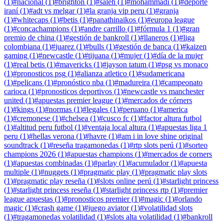
(
1
)
#
nacional
(
1
)
#
brighton
(
1
)
#
saleh
(
1
)
#
mohammadi
(
1
)
#
deporte
iraní
(
1
)
#
adt vs melgar
(
1
)
#
la granja vip peru
(
1
)
#
granja
(
1
)
#
whitecaps
(
1
)
#
betis
(
1
)
#
panathinaikos
(
1
)
#
europa league
(
1
)
#
concachampions
(
1
)
#
andre carrillo
(
1
)
#
fórmula 1
(
1
)
#
gran
premio de china
(
1
)
#
gestión de bankroll
(
1
)
#
llaneros
(
1
)
#
liga
colombiana
(
1
)
#
juarez
(
1
)
#
bulls
(
1
)
#
gestión de banca
(
1
)
#
kaizen
gaming
(
1
)
#
newcastle
(
1
)
#
tijuana
(
1
)
#
mujer
(
1
)
#
día de la mujer
(
1
)
#
real betis
(
1
)
#
mavericks
(
1
)
#
jayson tatum
(
1
)
#
psg vs monaco
(
1
)
#
pronosticos psg
(
1
)
#
alianza atletico
(
1
)
#
sudamericana
(
1
)
#
pelicans
(
1
)
#
pronóstico nba
(
1
)
#
madureira
(
1
)
#
campeonato
carioca
(
1
)
#
pronosticos deportivos
(
1
)
#
newcastle vs manchester
united
(
1
)
#
apuestas premier league
(
1
)
#
mercados de córners
(
1
)
#
kings
(
1
)
#
normas
(
1
)
#
legales
(
1
)
#
peruano
(
1
)
#
america
(
1
)
#
cremonese
(
1
)
#
chelsea
(
1
)
#
cusco fc
(
1
)
#
factor altura futbol
(
1
)
#
altitud peru futbol
(
1
)
#
ventaja local altura
(
1
)
#
apuestas liga 1
peru
(
1
)
#
hellas verona
(
1
)
#
havre
(
1
)
#
am i in love shine original
soundtrack
(
1
)
#
reseña tragamonedas
(
1
)
#
rtp slots perú
(
1
)
#
sorteo
champions 2026
(
1
)
#
apuestas champions
(
1
)
#
mercados de corners
(
1
)
#
apuestas combinadas
(
1
)
#
parlay
(
1
)
#
acumulador
(
1
)
#
apuesta
multiple
(
1
)
#
nuggets
(
1
)
#
pragmatic play
(
1
)
#
pragmatic play slots
(
1
)
#
pragmatic play reseña
(
1
)
#
slots online perú
(
1
)
#
starlight princess
(
1
)
#
starlight princess reseña
(
1
)
#
starlight princess rtp
(
1
)
#
premier
league apuestas
(
1
)
#
pronosticos premier
(
1
)
#
magic
(
1
)
#
orlando
magic
(
1
)
#
crash game
(
1
)
#
juego aviator
(
1
)
#
volatilidad slots
(
1
)
#
tragamonedas volatilidad
(
1
)
#
slots alta volatilidad
(
1
)
#
bankroll