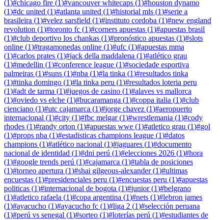
(
1
)
#
chicago fire
(
1
)
#
vancouver whitecaps
(
1
)
#
houston dynamo
(
1
)
#
dc united
(
1
)
#
atlanta united
(
1
)
#
historial mls
(
1
)
#
serie a
brasileira
(
1
)
#
velez sarsfield
(
1
)
#
instituto cordoba
(
1
)
#
new england
revolution
(
1
)
#
toronto fc
(
1
)
#
corners apuestas
(
1
)
#
apuestas brasil
(
1
)
#
club deportivo los chankas
(
1
)
#
pronóstico apuestas
(
1
)
#
slots
online
(
1
)
#
tragamonedas online
(
1
)
#
ufc
(
1
)
#
apuestas mma
(
1
)
#
carlos prates
(
1
)
#
jack della maddalena
(
1
)
#
atlético grau
(
1
)
#
medellin
(
1
)
#
conference league
(
1
)
#
sociedade esportiva
palmeiras
(
1
)
#
suns
(
1
)
#
nba
(
1
)
#
la tinka
(
1
)
#
resultados tinka
(
1
)
#
tinka domingo
(
1
)
#
la tinka peru
(
1
)
#
resultados loteria peru
(
1
)
#
adt de tarma
(
1
)
#
juegos de casino
(
1
)
#
alaves vs mallorca
(
1
)
#
oviedo vs elche
(
1
)
#
bucaramanga
(
1
)
#
coppa italia
(
1
)
#
club
cienciano
(
1
)
#
utc cajamarca
(
1
)
#
jorge chavez
(
1
)
#
aeropuerto
internacional
(
1
)
#
city
(
1
)
#
fbc melgar
(
1
)
#
wrestlemania
(
1
)
#
cody
rhodes
(
1
)
#
randy orton
(
1
)
#
apuestas wwe
(
1
)
#
atletico grau
(
1
)
#
gol
(
1
)
#
props nba
(
1
)
#
estadisticas champions league
(
1
)
#
datos
champions
(
1
)
#
atlético nacional
(
1
)
#
jaguares
(
1
)
#
documento
nacional de identidad
(
1
)
#
dni perú
(
1
)
#
elecciones 2026
(
1
)
#
hora
(
1
)
#
google trends perú
(
1
)
#
cajamarca
(
1
)
#
tabla de posiciones
(
1
)
#
torneo apertura
(
1
)
#
shai gilgeous-alexander
(
1
)
#
ultimas
encuestas
(
1
)
#
presidenciales peru
(
1
)
#
encuestas peru
(
1
)
#
apuestas
politicas
(
1
)
#
internacional de bogota
(
1
)
#
junior
(
1
)
#
belgrano
(
1
)
#
atletico rafaela
(
1
)
#
copa argentina
(
1
)
#
nets
(
1
)
#
lebron james
(
1
)
#
ayacucho
(
1
)
#
ayacucho fc
(
1
)
#
liga 2
(
1
)
#
selección peruana
(
1
)
#
perú vs senegal
(
1
)
#
sorteo
(
1
)
#
loterías perú
(
1
)
#
estudiantes de