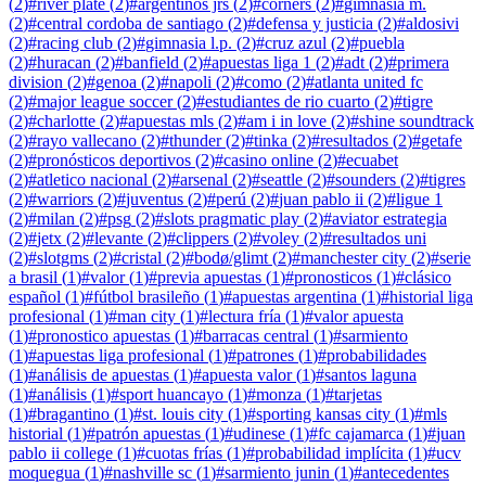
(
2
)
#
river plate
(
2
)
#
argentinos jrs
(
2
)
#
córners
(
2
)
#
gimnasia m.
(
2
)
#
central cordoba de santiago
(
2
)
#
defensa y justicia
(
2
)
#
aldosivi
(
2
)
#
racing club
(
2
)
#
gimnasia l.p.
(
2
)
#
cruz azul
(
2
)
#
puebla
(
2
)
#
huracan
(
2
)
#
banfield
(
2
)
#
apuestas liga 1
(
2
)
#
adt
(
2
)
#
primera
division
(
2
)
#
genoa
(
2
)
#
napoli
(
2
)
#
como
(
2
)
#
atlanta united fc
(
2
)
#
major league soccer
(
2
)
#
estudiantes de rio cuarto
(
2
)
#
tigre
(
2
)
#
charlotte
(
2
)
#
apuestas mls
(
2
)
#
am i in love
(
2
)
#
shine soundtrack
(
2
)
#
rayo vallecano
(
2
)
#
thunder
(
2
)
#
tinka
(
2
)
#
resultados
(
2
)
#
getafe
(
2
)
#
pronósticos deportivos
(
2
)
#
casino online
(
2
)
#
ecuabet
(
2
)
#
atletico nacional
(
2
)
#
arsenal
(
2
)
#
seattle
(
2
)
#
sounders
(
2
)
#
tigres
(
2
)
#
warriors
(
2
)
#
juventus
(
2
)
#
perú
(
2
)
#
juan pablo ii
(
2
)
#
ligue 1
(
2
)
#
milan
(
2
)
#
psg
(
2
)
#
slots pragmatic play
(
2
)
#
aviator estrategia
(
2
)
#
jetx
(
2
)
#
levante
(
2
)
#
clippers
(
2
)
#
voley
(
2
)
#
resultados uni
(
2
)
#
slotgms
(
2
)
#
cristal
(
2
)
#
bodø/glimt
(
2
)
#
manchester city
(
2
)
#
serie
a brasil
(
1
)
#
valor
(
1
)
#
previa apuestas
(
1
)
#
pronosticos
(
1
)
#
clásico
español
(
1
)
#
fútbol brasileño
(
1
)
#
apuestas argentina
(
1
)
#
historial liga
profesional
(
1
)
#
man city
(
1
)
#
lectura fría
(
1
)
#
valor apuesta
(
1
)
#
pronostico apuestas
(
1
)
#
barracas central
(
1
)
#
sarmiento
(
1
)
#
apuestas liga profesional
(
1
)
#
patrones
(
1
)
#
probabilidades
(
1
)
#
análisis de apuestas
(
1
)
#
apuesta valor
(
1
)
#
santos laguna
(
1
)
#
análisis
(
1
)
#
sport huancayo
(
1
)
#
monza
(
1
)
#
tarjetas
(
1
)
#
bragantino
(
1
)
#
st. louis city
(
1
)
#
sporting kansas city
(
1
)
#
mls
historial
(
1
)
#
patrón apuestas
(
1
)
#
udinese
(
1
)
#
fc cajamarca
(
1
)
#
juan
pablo ii college
(
1
)
#
cuotas frías
(
1
)
#
probabilidad implícita
(
1
)
#
ucv
moquegua
(
1
)
#
nashville sc
(
1
)
#
sarmiento junin
(
1
)
#
antecedentes