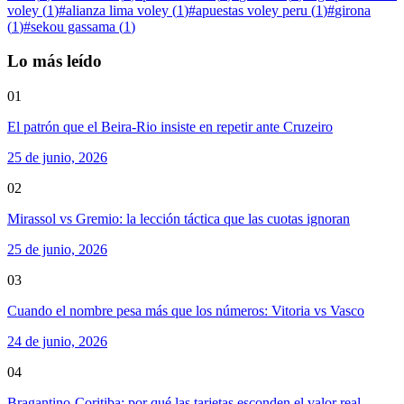
voley
(
1
)
#
alianza lima voley
(
1
)
#
apuestas voley peru
(
1
)
#
girona
(
1
)
#
sekou gassama
(
1
)
Lo más leído
01
El patrón que el Beira-Rio insiste en repetir ante Cruzeiro
25 de junio, 2026
02
Mirassol vs Gremio: la lección táctica que las cuotas ignoran
25 de junio, 2026
03
Cuando el nombre pesa más que los números: Vitoria vs Vasco
24 de junio, 2026
04
Bragantino-Coritiba: por qué las tarjetas esconden el valor real