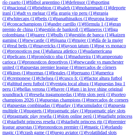
río cuarto
(
1
)
#
fútbol argentino
(
1
)
#
defensor
(
1
)
#
sporting
(
1
)
#
nacional
(
1
)
#
brighton
(
1
)
#
saleh
(
1
)
#
mohammadi
(
1
)
#
deporte
iraní
(
1
)
#
adt vs melgar
(
1
)
#
la granja vip peru
(
1
)
#
granja
(
1
)
#
whitecaps
(
1
)
#
betis
(
1
)
#
panathinaikos
(
1
)
#
europa league
(
1
)
#
concachampions
(
1
)
#
andre carrillo
(
1
)
#
fórmula 1
(
1
)
#
gran
premio de china
(
1
)
#
gestión de bankroll
(
1
)
#
llaneros
(
1
)
#
liga
colombiana
(
1
)
#
juarez
(
1
)
#
bulls
(
1
)
#
gestión de banca
(
1
)
#
kaizen
gaming
(
1
)
#
newcastle
(
1
)
#
tijuana
(
1
)
#
mujer
(
1
)
#
día de la mujer
(
1
)
#
real betis
(
1
)
#
mavericks
(
1
)
#
jayson tatum
(
1
)
#
psg vs monaco
(
1
)
#
pronosticos psg
(
1
)
#
alianza atletico
(
1
)
#
sudamericana
(
1
)
#
pelicans
(
1
)
#
pronóstico nba
(
1
)
#
madureira
(
1
)
#
campeonato
carioca
(
1
)
#
pronosticos deportivos
(
1
)
#
newcastle vs manchester
united
(
1
)
#
apuestas premier league
(
1
)
#
mercados de córners
(
1
)
#
kings
(
1
)
#
normas
(
1
)
#
legales
(
1
)
#
peruano
(
1
)
#
america
(
1
)
#
cremonese
(
1
)
#
chelsea
(
1
)
#
cusco fc
(
1
)
#
factor altura futbol
(
1
)
#
altitud peru futbol
(
1
)
#
ventaja local altura
(
1
)
#
apuestas liga 1
peru
(
1
)
#
hellas verona
(
1
)
#
havre
(
1
)
#
am i in love shine original
soundtrack
(
1
)
#
reseña tragamonedas
(
1
)
#
rtp slots perú
(
1
)
#
sorteo
champions 2026
(
1
)
#
apuestas champions
(
1
)
#
mercados de corners
(
1
)
#
apuestas combinadas
(
1
)
#
parlay
(
1
)
#
acumulador
(
1
)
#
apuesta
multiple
(
1
)
#
nuggets
(
1
)
#
pragmatic play
(
1
)
#
pragmatic play slots
(
1
)
#
pragmatic play reseña
(
1
)
#
slots online perú
(
1
)
#
starlight princess
(
1
)
#
starlight princess reseña
(
1
)
#
starlight princess rtp
(
1
)
#
premier
league apuestas
(
1
)
#
pronosticos premier
(
1
)
#
magic
(
1
)
#
orlando
magic
(
1
)
#
crash game
(
1
)
#
juego aviator
(
1
)
#
volatilidad slots