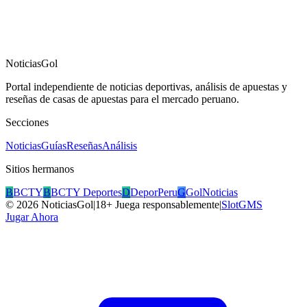
NoticiasGol
Portal independiente de noticias deportivas, análisis de apuestas y
reseñas de casas de apuestas para el mercado peruano.
Secciones
Noticias
Guías
Reseñas
Análisis
Sitios hermanos
B
BCTY
B
BCTY Deportes
D
DeporPeru
G
GolNoticias
©
2026
NoticiasGol
|
18+ Juega responsablemente
|
SlotGMS
Jugar Ahora