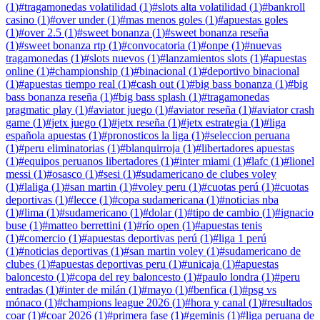
(
1
)
#
tragamonedas volatilidad
(
1
)
#
slots alta volatilidad
(
1
)
#
bankroll
casino
(
1
)
#
over under
(
1
)
#
mas menos goles
(
1
)
#
apuestas goles
(
1
)
#
over 2.5
(
1
)
#
sweet bonanza
(
1
)
#
sweet bonanza reseña
(
1
)
#
sweet bonanza rtp
(
1
)
#
convocatoria
(
1
)
#
onpe
(
1
)
#
nuevas
tragamonedas
(
1
)
#
slots nuevos
(
1
)
#
lanzamientos slots
(
1
)
#
apuestas
online
(
1
)
#
championship
(
1
)
#
binacional
(
1
)
#
deportivo binacional
(
1
)
#
apuestas tiempo real
(
1
)
#
cash out
(
1
)
#
big bass bonanza
(
1
)
#
big
bass bonanza reseña
(
1
)
#
big bass splash
(
1
)
#
tragamonedas
pragmatic play
(
1
)
#
aviator juego
(
1
)
#
aviator reseña
(
1
)
#
aviator crash
game
(
1
)
#
jetx juego
(
1
)
#
jetx reseña
(
1
)
#
jetx estrategia
(
1
)
#
liga
española apuestas
(
1
)
#
pronosticos la liga
(
1
)
#
seleccion peruana
(
1
)
#
peru eliminatorias
(
1
)
#
blanquirroja
(
1
)
#
libertadores apuestas
(
1
)
#
equipos peruanos libertadores
(
1
)
#
inter miami
(
1
)
#
lafc
(
1
)
#
lionel
messi
(
1
)
#
osasco
(
1
)
#
sesi
(
1
)
#
sudamericano de clubes voley
(
1
)
#
laliga
(
1
)
#
san martin
(
1
)
#
voley peru
(
1
)
#
cuotas perú
(
1
)
#
cuotas
deportivas
(
1
)
#
lecce
(
1
)
#
copa sudamericana
(
1
)
#
noticias nba
(
1
)
#
lima
(
1
)
#
sudamericano
(
1
)
#
dolar
(
1
)
#
tipo de cambio
(
1
)
#
ignacio
buse
(
1
)
#
matteo berrettini
(
1
)
#
río open
(
1
)
#
apuestas tenis
(
1
)
#
comercio
(
1
)
#
apuestas deportivas perú
(
1
)
#
liga 1 perú
(
1
)
#
noticias deportivas
(
1
)
#
san martin voley
(
1
)
#
sudamericano de
clubes
(
1
)
#
apuestas deportivas peru
(
1
)
#
unicaja
(
1
)
#
apuestas
baloncesto
(
1
)
#
copa del rey baloncesto
(
1
)
#
paulo londra
(
1
)
#
peru
entradas
(
1
)
#
inter de milán
(
1
)
#
mayo
(
1
)
#
benfica
(
1
)
#
psg vs
mónaco
(
1
)
#
champions league 2026
(
1
)
#
hora y canal
(
1
)
#
resultados
coar
(
1
)
#
coar 2026
(
1
)
#
primera fase
(
1
)
#
geminis
(
1
)
#
liga peruana de