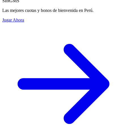
SlotGMS
Las mejores cuotas y bonos de bienvenida en Perú.
Jugar Ahora