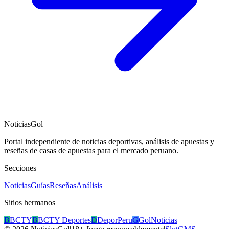
NoticiasGol
Portal independiente de noticias deportivas, análisis de apuestas y
reseñas de casas de apuestas para el mercado peruano.
Secciones
Noticias
Guías
Reseñas
Análisis
Sitios hermanos
B
BCTY
B
BCTY Deportes
D
DeporPeru
G
GolNoticias