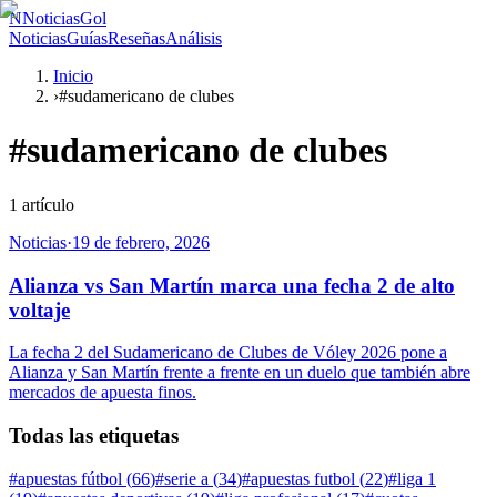
N
NoticiasGol
Noticias
Guías
Reseñas
Análisis
Inicio
›
#sudamericano de clubes
#
sudamericano de clubes
1
artículo
Noticias
·
19 de febrero, 2026
Alianza vs San Martín marca una fecha 2 de alto
voltaje
La fecha 2 del Sudamericano de Clubes de Vóley 2026 pone a
Alianza y San Martín frente a frente en un duelo que también abre
mercados de apuesta finos.
Todas las etiquetas
#
apuestas fútbol
(
66
)
#
serie a
(
34
)
#
apuestas futbol
(
22
)
#
liga 1