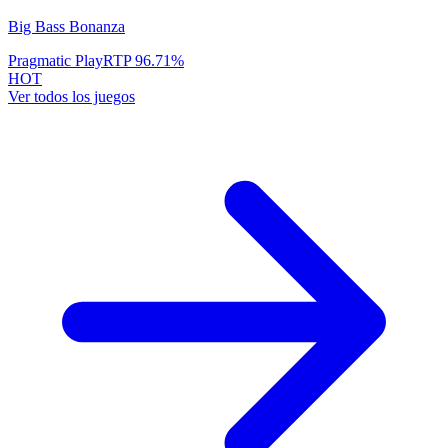
Big Bass Bonanza
Pragmatic Play
RTP
96.71
%
HOT
Ver todos los juegos