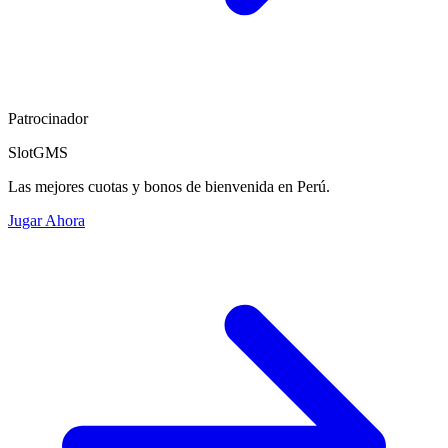
Patrocinador
SlotGMS
Las mejores cuotas y bonos de bienvenida en Perú.
Jugar Ahora