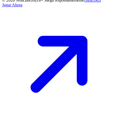
©
2026
NoticiasGol
|
18+ Juega responsablemente
|
SlotGMS
Jugar Ahora