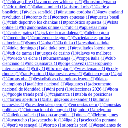
(
1
)
#
chicago fire
(
1
)
#
vancouver whitecaps
(
1
)
#
houston dynamo
(
1
)
#
dc united
(
1
)
#
atlanta united
(
1
)
#
historial mls
(
1
)
#
serie a
brasileira
(
1
)
#
velez sarsfield
(
1
)
#
instituto cordoba
(
1
)
#
new england
revolution
(
1
)
#
toronto fc
(
1
)
#
corners apuestas
(
1
)
#
apuestas brasil
(
1
)
#
club deportivo los chankas
(
1
)
#
pronóstico apuestas
(
1
)
#
slots
online
(
1
)
#
tragamonedas online
(
1
)
#
ufc
(
1
)
#
apuestas mma
(
1
)
#
carlos prates
(
1
)
#
jack della maddalena
(
1
)
#
atlético grau
(
1
)
#
medellin
(
1
)
#
conference league
(
1
)
#
sociedade esportiva
palmeiras
(
1
)
#
suns
(
1
)
#
nba
(
1
)
#
la tinka
(
1
)
#
resultados tinka
(
1
)
#
tinka domingo
(
1
)
#
la tinka peru
(
1
)
#
resultados loteria peru
(
1
)
#
adt de tarma
(
1
)
#
juegos de casino
(
1
)
#
alaves vs mallorca
(
1
)
#
oviedo vs elche
(
1
)
#
bucaramanga
(
1
)
#
coppa italia
(
1
)
#
club
cienciano
(
1
)
#
utc cajamarca
(
1
)
#
jorge chavez
(
1
)
#
aeropuerto
internacional
(
1
)
#
city
(
1
)
#
fbc melgar
(
1
)
#
wrestlemania
(
1
)
#
cody
rhodes
(
1
)
#
randy orton
(
1
)
#
apuestas wwe
(
1
)
#
atletico grau
(
1
)
#
gol
(
1
)
#
props nba
(
1
)
#
estadisticas champions league
(
1
)
#
datos
champions
(
1
)
#
atlético nacional
(
1
)
#
jaguares
(
1
)
#
documento
nacional de identidad
(
1
)
#
dni perú
(
1
)
#
elecciones 2026
(
1
)
#
hora
(
1
)
#
google trends perú
(
1
)
#
cajamarca
(
1
)
#
tabla de posiciones
(
1
)
#
torneo apertura
(
1
)
#
shai gilgeous-alexander
(
1
)
#
ultimas
encuestas
(
1
)
#
presidenciales peru
(
1
)
#
encuestas peru
(
1
)
#
apuestas
politicas
(
1
)
#
internacional de bogota
(
1
)
#
junior
(
1
)
#
belgrano
(
1
)
#
atletico rafaela
(
1
)
#
copa argentina
(
1
)
#
nets
(
1
)
#
lebron james
(
1
)
#
ayacucho
(
1
)
#
ayacucho fc
(
1
)
#
liga 2
(
1
)
#
selección peruana
(
1
)
#
perú vs senegal
(
1
)
#
sorteo
(
1
)
#
loterías perú
(
1
)
#
estudiantes de