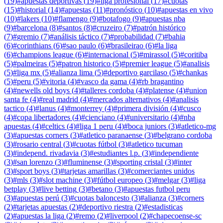
(
19
)
#
apuestas deportivas
(
19
)
#
liga profesional
(
17
)
#
cuotas
(
15
)
#
historial
(
14
)
#
apuestas
(
11
)
#
pronóstico
(
10
)
#
apuestas en vivo
(
10
)
#
lakers
(
10
)
#
flamengo
(
9
)
#
botafogo
(
9
)
#
apuestas nba
(
9
)
#
barcelona
(
8
)
#
santos
(
8
)
#
cruzeiro
(
7
)
#
patrón histórico
(
7
)
#
gremio
(
7
)
#
análisis táctico
(
7
)
#
probabilidad
(
7
)
#
bahia
(
6
)
#
corinthians
(
6
)
#
sao paulo
(
6
)
#
brasileirao
(
6
)
#
la liga
(
6
)
#
champions league
(
6
)
#
internacional
(
5
)
#
mirassol
(
5
)
#
coritiba
(
5
)
#
palmeiras
(
5
)
#
patron historico
(
5
)
#
premier league
(
5
)
#
analisis
(
5
)
#
liga mx
(
5
)
#
alianza lima
(
5
)
#
deportivo garcilaso
(
5
)
#
chankas
(
5
)
#
peru
(
5
)
#
vitoria
(
4
)
#
vasco da gama
(
4
)
#
rb bragantino
(
4
)
#
newells old boys
(
4
)
#
talleres cordoba
(
4
)
#
platense
(
4
)
#
union
santa fe
(
4
)
#
real madrid
(
4
)
#
mercados alternativos
(
4
)
#
analisis
tactico
(
4
)
#
lanus
(
4
)
#
monterrey
(
4
)
#
primera división
(
4
)
#
cusco
(
4
)
#
copa libertadores
(
4
)
#
cienciano
(
4
)
#
universitario
(
4
)
#
nba
apuestas
(
4
)
#
celtics
(
4
)
#
liga 1 peru
(
4
)
#
boca juniors
(
3
)
#
atletico-mg
(
3
)
#
apuestas corners
(
3
)
#
atletico paranaense
(
3
)
#
belgrano cordoba
(
3
)
#
rosario central
(
3
)
#
cuotas fútbol
(
3
)
#
atletico tucuman
(
3
)
#
independ. rivadavia
(
3
)
#
estudiantes l.p.
(
3
)
#
independiente
(
3
)
#
san lorenzo
(
3
)
#
fluminense
(
3
)
#
sporting cristal
(
3
)
#
inter
(
3
)
#
sport boys
(
3
)
#
tarjetas amarillas
(
3
)
#
comerciantes unidos
(
3
)
#
mls
(
3
)
#
slot machine
(
3
)
#
fútbol europeo
(
3
)
#
melgar
(
3
)
#
liga
betplay
(
3
)
#
live betting
(
3
)
#
betano
(
3
)
#
apuestas futbol peru
(
3
)
#
apuestas perú
(
3
)
#
cuotas baloncesto
(
3
)
#
alianza
(
3
)
#
corners
(
2
)
#
tarjetas apuestas
(
2
)
#
deportivo riestra
(
2
)
#
estadisticas
(
2
)
#
apuestas la liga
(
2
)
#
remo
(
2
)
#
liverpool
(
2
)
#
chapecoense-sc