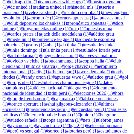
(
1
)
#
chicago fire
(
1
)
#
vancouver whitecaps
(
1
)
#
houston dynamo
(
1
)
#
dc united
(
1
)
#
atlanta united
(
1
)
#
historial mls
(
1
)
#
serie a
brasileira
(
1
)
#
velez sarsfield
(
1
)
#
instituto cordoba
(
1
)
#
new england
revolution
(
1
)
#
toronto fc
(
1
)
#
corners apuestas
(
1
)
#
apuestas brasil
(
1
)
#
club deportivo los chankas
(
1
)
#
pronóstico apuestas
(
1
)
#
slots
online
(
1
)
#
tragamonedas online
(
1
)
#
ufc
(
1
)
#
apuestas mma
(
1
)
#
carlos prates
(
1
)
#
jack della maddalena
(
1
)
#
atlético grau
(
1
)
#
medellin
(
1
)
#
conference league
(
1
)
#
sociedade esportiva
palmeiras
(
1
)
#
suns
(
1
)
#
nba
(
1
)
#
la tinka
(
1
)
#
resultados tinka
(
1
)
#
tinka domingo
(
1
)
#
la tinka peru
(
1
)
#
resultados loteria peru
(
1
)
#
adt de tarma
(
1
)
#
juegos de casino
(
1
)
#
alaves vs mallorca
(
1
)
#
oviedo vs elche
(
1
)
#
bucaramanga
(
1
)
#
coppa italia
(
1
)
#
club
cienciano
(
1
)
#
utc cajamarca
(
1
)
#
jorge chavez
(
1
)
#
aeropuerto
internacional
(
1
)
#
city
(
1
)
#
fbc melgar
(
1
)
#
wrestlemania
(
1
)
#
cody
rhodes
(
1
)
#
randy orton
(
1
)
#
apuestas wwe
(
1
)
#
atletico grau
(
1
)
#
gol
(
1
)
#
props nba
(
1
)
#
estadisticas champions league
(
1
)
#
datos
champions
(
1
)
#
atlético nacional
(
1
)
#
jaguares
(
1
)
#
documento
nacional de identidad
(
1
)
#
dni perú
(
1
)
#
elecciones 2026
(
1
)
#
hora
(
1
)
#
google trends perú
(
1
)
#
cajamarca
(
1
)
#
tabla de posiciones
(
1
)
#
torneo apertura
(
1
)
#
shai gilgeous-alexander
(
1
)
#
ultimas
encuestas
(
1
)
#
presidenciales peru
(
1
)
#
encuestas peru
(
1
)
#
apuestas
politicas
(
1
)
#
internacional de bogota
(
1
)
#
junior
(
1
)
#
belgrano
(
1
)
#
atletico rafaela
(
1
)
#
copa argentina
(
1
)
#
nets
(
1
)
#
lebron james
(
1
)
#
ayacucho
(
1
)
#
ayacucho fc
(
1
)
#
liga 2
(
1
)
#
selección peruana
(
1
)
#
perú vs senegal
(
1
)
#
sorteo
(
1
)
#
loterías perú
(
1
)
#
estudiantes de