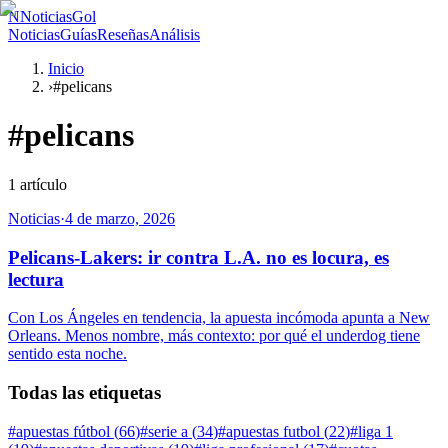
N
NoticiasGol
Noticias
Guías
Reseñas
Análisis
Inicio
›
#pelicans
#
pelicans
1
artículo
Noticias
·
4 de marzo, 2026
Pelicans-Lakers: ir contra L.A. no es locura, es
lectura
Con Los Ángeles en tendencia, la apuesta incómoda apunta a New
Orleans. Menos nombre, más contexto: por qué el underdog tiene
sentido esta noche.
Todas las etiquetas
#
apuestas fútbol
(
66
)
#
serie a
(
34
)
#
apuestas futbol
(
22
)
#
liga 1