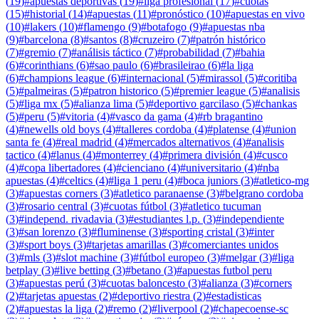
(
19
)
#
apuestas deportivas
(
19
)
#
liga profesional
(
17
)
#
cuotas
(
15
)
#
historial
(
14
)
#
apuestas
(
11
)
#
pronóstico
(
10
)
#
apuestas en vivo
(
10
)
#
lakers
(
10
)
#
flamengo
(
9
)
#
botafogo
(
9
)
#
apuestas nba
(
9
)
#
barcelona
(
8
)
#
santos
(
8
)
#
cruzeiro
(
7
)
#
patrón histórico
(
7
)
#
gremio
(
7
)
#
análisis táctico
(
7
)
#
probabilidad
(
7
)
#
bahia
(
6
)
#
corinthians
(
6
)
#
sao paulo
(
6
)
#
brasileirao
(
6
)
#
la liga
(
6
)
#
champions league
(
6
)
#
internacional
(
5
)
#
mirassol
(
5
)
#
coritiba
(
5
)
#
palmeiras
(
5
)
#
patron historico
(
5
)
#
premier league
(
5
)
#
analisis
(
5
)
#
liga mx
(
5
)
#
alianza lima
(
5
)
#
deportivo garcilaso
(
5
)
#
chankas
(
5
)
#
peru
(
5
)
#
vitoria
(
4
)
#
vasco da gama
(
4
)
#
rb bragantino
(
4
)
#
newells old boys
(
4
)
#
talleres cordoba
(
4
)
#
platense
(
4
)
#
union
santa fe
(
4
)
#
real madrid
(
4
)
#
mercados alternativos
(
4
)
#
analisis
tactico
(
4
)
#
lanus
(
4
)
#
monterrey
(
4
)
#
primera división
(
4
)
#
cusco
(
4
)
#
copa libertadores
(
4
)
#
cienciano
(
4
)
#
universitario
(
4
)
#
nba
apuestas
(
4
)
#
celtics
(
4
)
#
liga 1 peru
(
4
)
#
boca juniors
(
3
)
#
atletico-mg
(
3
)
#
apuestas corners
(
3
)
#
atletico paranaense
(
3
)
#
belgrano cordoba
(
3
)
#
rosario central
(
3
)
#
cuotas fútbol
(
3
)
#
atletico tucuman
(
3
)
#
independ. rivadavia
(
3
)
#
estudiantes l.p.
(
3
)
#
independiente
(
3
)
#
san lorenzo
(
3
)
#
fluminense
(
3
)
#
sporting cristal
(
3
)
#
inter
(
3
)
#
sport boys
(
3
)
#
tarjetas amarillas
(
3
)
#
comerciantes unidos
(
3
)
#
mls
(
3
)
#
slot machine
(
3
)
#
fútbol europeo
(
3
)
#
melgar
(
3
)
#
liga
betplay
(
3
)
#
live betting
(
3
)
#
betano
(
3
)
#
apuestas futbol peru
(
3
)
#
apuestas perú
(
3
)
#
cuotas baloncesto
(
3
)
#
alianza
(
3
)
#
corners
(
2
)
#
tarjetas apuestas
(
2
)
#
deportivo riestra
(
2
)
#
estadisticas
(
2
)
#
apuestas la liga
(
2
)
#
remo
(
2
)
#
liverpool
(
2
)
#
chapecoense-sc