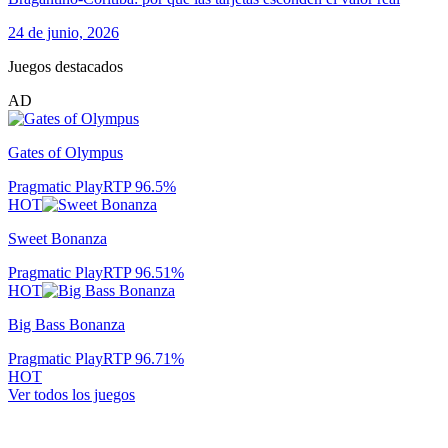
24 de junio, 2026
Juegos destacados
AD
Gates of Olympus
Pragmatic Play
RTP
96.5
%
HOT
Sweet Bonanza
Pragmatic Play
RTP
96.51
%
HOT
Big Bass Bonanza
Pragmatic Play
RTP
96.71
%
HOT
Ver todos los juegos