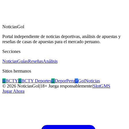
NoticiasGol
Portal independiente de noticias deportivas, análisis de apuestas y
reseñas de casas de apuestas para el mercado peruano.
Secciones
Noticias
Guías
Reseñas
Análisis
Sitios hermanos
B
BCTY
B
BCTY Deportes
D
DeporPeru
G
GolNoticias
©
2026
NoticiasGol
|
18+ Juega responsablemente
|
SlotGMS
Jugar Ahora