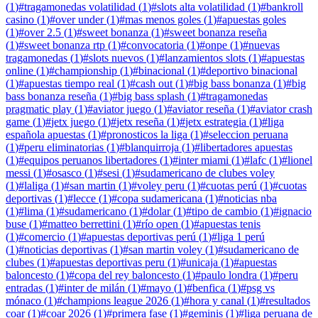
(
1
)
#
tragamonedas volatilidad
(
1
)
#
slots alta volatilidad
(
1
)
#
bankroll
casino
(
1
)
#
over under
(
1
)
#
mas menos goles
(
1
)
#
apuestas goles
(
1
)
#
over 2.5
(
1
)
#
sweet bonanza
(
1
)
#
sweet bonanza reseña
(
1
)
#
sweet bonanza rtp
(
1
)
#
convocatoria
(
1
)
#
onpe
(
1
)
#
nuevas
tragamonedas
(
1
)
#
slots nuevos
(
1
)
#
lanzamientos slots
(
1
)
#
apuestas
online
(
1
)
#
championship
(
1
)
#
binacional
(
1
)
#
deportivo binacional
(
1
)
#
apuestas tiempo real
(
1
)
#
cash out
(
1
)
#
big bass bonanza
(
1
)
#
big
bass bonanza reseña
(
1
)
#
big bass splash
(
1
)
#
tragamonedas
pragmatic play
(
1
)
#
aviator juego
(
1
)
#
aviator reseña
(
1
)
#
aviator crash
game
(
1
)
#
jetx juego
(
1
)
#
jetx reseña
(
1
)
#
jetx estrategia
(
1
)
#
liga
española apuestas
(
1
)
#
pronosticos la liga
(
1
)
#
seleccion peruana
(
1
)
#
peru eliminatorias
(
1
)
#
blanquirroja
(
1
)
#
libertadores apuestas
(
1
)
#
equipos peruanos libertadores
(
1
)
#
inter miami
(
1
)
#
lafc
(
1
)
#
lionel
messi
(
1
)
#
osasco
(
1
)
#
sesi
(
1
)
#
sudamericano de clubes voley
(
1
)
#
laliga
(
1
)
#
san martin
(
1
)
#
voley peru
(
1
)
#
cuotas perú
(
1
)
#
cuotas
deportivas
(
1
)
#
lecce
(
1
)
#
copa sudamericana
(
1
)
#
noticias nba
(
1
)
#
lima
(
1
)
#
sudamericano
(
1
)
#
dolar
(
1
)
#
tipo de cambio
(
1
)
#
ignacio
buse
(
1
)
#
matteo berrettini
(
1
)
#
río open
(
1
)
#
apuestas tenis
(
1
)
#
comercio
(
1
)
#
apuestas deportivas perú
(
1
)
#
liga 1 perú
(
1
)
#
noticias deportivas
(
1
)
#
san martin voley
(
1
)
#
sudamericano de
clubes
(
1
)
#
apuestas deportivas peru
(
1
)
#
unicaja
(
1
)
#
apuestas
baloncesto
(
1
)
#
copa del rey baloncesto
(
1
)
#
paulo londra
(
1
)
#
peru
entradas
(
1
)
#
inter de milán
(
1
)
#
mayo
(
1
)
#
benfica
(
1
)
#
psg vs
mónaco
(
1
)
#
champions league 2026
(
1
)
#
hora y canal
(
1
)
#
resultados
coar
(
1
)
#
coar 2026
(
1
)
#
primera fase
(
1
)
#
geminis
(
1
)
#
liga peruana de