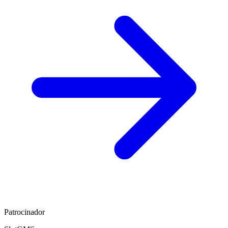
Patrocinador