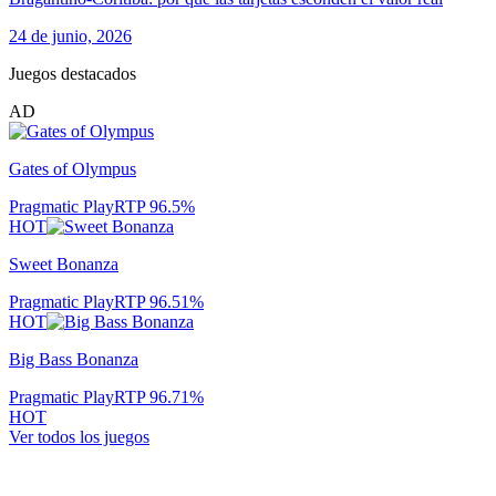
24 de junio, 2026
Juegos destacados
AD
Gates of Olympus
Pragmatic Play
RTP
96.5
%
HOT
Sweet Bonanza
Pragmatic Play
RTP
96.51
%
HOT
Big Bass Bonanza
Pragmatic Play
RTP
96.71
%
HOT
Ver todos los juegos