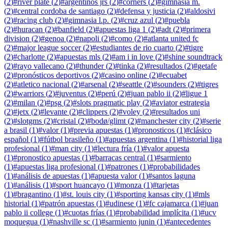
(
2
)
#
river plate
(
2
)
#
argentinos jrs
(
2
)
#
córners
(
2
)
#
gimnasia m.
(
2
)
#
central cordoba de santiago
(
2
)
#
defensa y justicia
(
2
)
#
aldosivi
(
2
)
#
racing club
(
2
)
#
gimnasia l.p.
(
2
)
#
cruz azul
(
2
)
#
puebla
(
2
)
#
huracan
(
2
)
#
banfield
(
2
)
#
apuestas liga 1
(
2
)
#
adt
(
2
)
#
primera
division
(
2
)
#
genoa
(
2
)
#
napoli
(
2
)
#
como
(
2
)
#
atlanta united fc
(
2
)
#
major league soccer
(
2
)
#
estudiantes de rio cuarto
(
2
)
#
tigre
(
2
)
#
charlotte
(
2
)
#
apuestas mls
(
2
)
#
am i in love
(
2
)
#
shine soundtrack
(
2
)
#
rayo vallecano
(
2
)
#
thunder
(
2
)
#
tinka
(
2
)
#
resultados
(
2
)
#
getafe
(
2
)
#
pronósticos deportivos
(
2
)
#
casino online
(
2
)
#
ecuabet
(
2
)
#
atletico nacional
(
2
)
#
arsenal
(
2
)
#
seattle
(
2
)
#
sounders
(
2
)
#
tigres
(
2
)
#
warriors
(
2
)
#
juventus
(
2
)
#
perú
(
2
)
#
juan pablo ii
(
2
)
#
ligue 1
(
2
)
#
milan
(
2
)
#
psg
(
2
)
#
slots pragmatic play
(
2
)
#
aviator estrategia
(
2
)
#
jetx
(
2
)
#
levante
(
2
)
#
clippers
(
2
)
#
voley
(
2
)
#
resultados uni
(
2
)
#
slotgms
(
2
)
#
cristal
(
2
)
#
bodø/glimt
(
2
)
#
manchester city
(
2
)
#
serie
a brasil
(
1
)
#
valor
(
1
)
#
previa apuestas
(
1
)
#
pronosticos
(
1
)
#
clásico
español
(
1
)
#
fútbol brasileño
(
1
)
#
apuestas argentina
(
1
)
#
historial liga
profesional
(
1
)
#
man city
(
1
)
#
lectura fría
(
1
)
#
valor apuesta
(
1
)
#
pronostico apuestas
(
1
)
#
barracas central
(
1
)
#
sarmiento
(
1
)
#
apuestas liga profesional
(
1
)
#
patrones
(
1
)
#
probabilidades
(
1
)
#
análisis de apuestas
(
1
)
#
apuesta valor
(
1
)
#
santos laguna
(
1
)
#
análisis
(
1
)
#
sport huancayo
(
1
)
#
monza
(
1
)
#
tarjetas
(
1
)
#
bragantino
(
1
)
#
st. louis city
(
1
)
#
sporting kansas city
(
1
)
#
mls
historial
(
1
)
#
patrón apuestas
(
1
)
#
udinese
(
1
)
#
fc cajamarca
(
1
)
#
juan
pablo ii college
(
1
)
#
cuotas frías
(
1
)
#
probabilidad implícita
(
1
)
#
ucv
moquegua
(
1
)
#
nashville sc
(
1
)
#
sarmiento junin
(
1
)
#
antecedentes