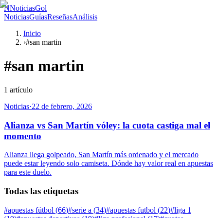
N
NoticiasGol
Noticias
Guías
Reseñas
Análisis
Inicio
›
#san martin
#
san martin
1
artículo
Noticias
·
22 de febrero, 2026
Alianza vs San Martín vóley: la cuota castiga mal el
momento
Alianza llega golpeado, San Martín más ordenado y el mercado
puede estar leyendo solo camiseta. Dónde hay valor real en apuestas
para este duelo.
Todas las etiquetas
#
apuestas fútbol
(
66
)
#
serie a
(
34
)
#
apuestas futbol
(
22
)
#
liga 1