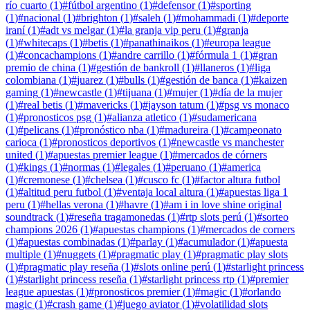
río cuarto
(
1
)
#
fútbol argentino
(
1
)
#
defensor
(
1
)
#
sporting
(
1
)
#
nacional
(
1
)
#
brighton
(
1
)
#
saleh
(
1
)
#
mohammadi
(
1
)
#
deporte
iraní
(
1
)
#
adt vs melgar
(
1
)
#
la granja vip peru
(
1
)
#
granja
(
1
)
#
whitecaps
(
1
)
#
betis
(
1
)
#
panathinaikos
(
1
)
#
europa league
(
1
)
#
concachampions
(
1
)
#
andre carrillo
(
1
)
#
fórmula 1
(
1
)
#
gran
premio de china
(
1
)
#
gestión de bankroll
(
1
)
#
llaneros
(
1
)
#
liga
colombiana
(
1
)
#
juarez
(
1
)
#
bulls
(
1
)
#
gestión de banca
(
1
)
#
kaizen
gaming
(
1
)
#
newcastle
(
1
)
#
tijuana
(
1
)
#
mujer
(
1
)
#
día de la mujer
(
1
)
#
real betis
(
1
)
#
mavericks
(
1
)
#
jayson tatum
(
1
)
#
psg vs monaco
(
1
)
#
pronosticos psg
(
1
)
#
alianza atletico
(
1
)
#
sudamericana
(
1
)
#
pelicans
(
1
)
#
pronóstico nba
(
1
)
#
madureira
(
1
)
#
campeonato
carioca
(
1
)
#
pronosticos deportivos
(
1
)
#
newcastle vs manchester
united
(
1
)
#
apuestas premier league
(
1
)
#
mercados de córners
(
1
)
#
kings
(
1
)
#
normas
(
1
)
#
legales
(
1
)
#
peruano
(
1
)
#
america
(
1
)
#
cremonese
(
1
)
#
chelsea
(
1
)
#
cusco fc
(
1
)
#
factor altura futbol
(
1
)
#
altitud peru futbol
(
1
)
#
ventaja local altura
(
1
)
#
apuestas liga 1
peru
(
1
)
#
hellas verona
(
1
)
#
havre
(
1
)
#
am i in love shine original
soundtrack
(
1
)
#
reseña tragamonedas
(
1
)
#
rtp slots perú
(
1
)
#
sorteo
champions 2026
(
1
)
#
apuestas champions
(
1
)
#
mercados de corners
(
1
)
#
apuestas combinadas
(
1
)
#
parlay
(
1
)
#
acumulador
(
1
)
#
apuesta
multiple
(
1
)
#
nuggets
(
1
)
#
pragmatic play
(
1
)
#
pragmatic play slots
(
1
)
#
pragmatic play reseña
(
1
)
#
slots online perú
(
1
)
#
starlight princess
(
1
)
#
starlight princess reseña
(
1
)
#
starlight princess rtp
(
1
)
#
premier
league apuestas
(
1
)
#
pronosticos premier
(
1
)
#
magic
(
1
)
#
orlando
magic
(
1
)
#
crash game
(
1
)
#
juego aviator
(
1
)
#
volatilidad slots