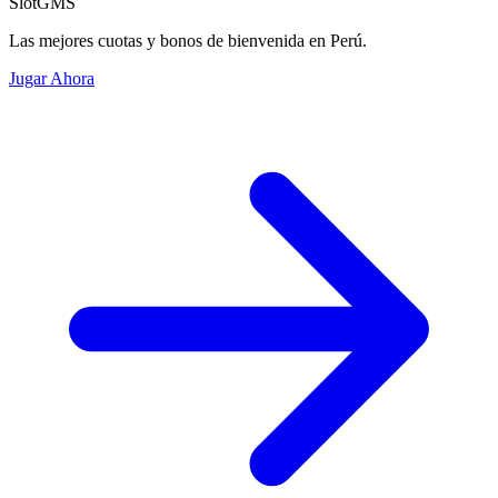
SlotGMS
Las mejores cuotas y bonos de bienvenida en Perú.
Jugar Ahora