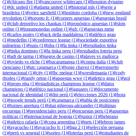
(
1
)
#
chicago fire
(
1
)
#
vancouver whitecaps
(
1
)
#
houston dynamo
(
1
)
#
dc united
(
1
)
#
atlanta united
(
1
)
#
historial mls
(
1
)
#
serie a
brasileira
(
1
)
#
velez sarsfield
(
1
)
#
instituto cordoba
(
1
)
#
new england
revolution
(
1
)
#
toronto fc
(
1
)
#
corners apuestas
(
1
)
#
apuestas brasil
(
1
)
#
club deportivo los chankas
(
1
)
#
pronóstico apuestas
(
1
)
#
slots
online
(
1
)
#
tragamonedas online
(
1
)
#
ufc
(
1
)
#
apuestas mma
(
1
)
#
carlos prates
(
1
)
#
jack della maddalena
(
1
)
#
atlético grau
(
1
)
#
medellin
(
1
)
#
conference league
(
1
)
#
sociedade esportiva
palmeiras
(
1
)
#
suns
(
1
)
#
nba
(
1
)
#
la tinka
(
1
)
#
resultados tinka
(
1
)
#
tinka domingo
(
1
)
#
la tinka peru
(
1
)
#
resultados loteria peru
(
1
)
#
adt de tarma
(
1
)
#
juegos de casino
(
1
)
#
alaves vs mallorca
(
1
)
#
oviedo vs elche
(
1
)
#
bucaramanga
(
1
)
#
coppa italia
(
1
)
#
club
cienciano
(
1
)
#
utc cajamarca
(
1
)
#
jorge chavez
(
1
)
#
aeropuerto
internacional
(
1
)
#
city
(
1
)
#
fbc melgar
(
1
)
#
wrestlemania
(
1
)
#
cody
rhodes
(
1
)
#
randy orton
(
1
)
#
apuestas wwe
(
1
)
#
atletico grau
(
1
)
#
gol
(
1
)
#
props nba
(
1
)
#
estadisticas champions league
(
1
)
#
datos
champions
(
1
)
#
atlético nacional
(
1
)
#
jaguares
(
1
)
#
documento
nacional de identidad
(
1
)
#
dni perú
(
1
)
#
elecciones 2026
(
1
)
#
hora
(
1
)
#
google trends perú
(
1
)
#
cajamarca
(
1
)
#
tabla de posiciones
(
1
)
#
torneo apertura
(
1
)
#
shai gilgeous-alexander
(
1
)
#
ultimas
encuestas
(
1
)
#
presidenciales peru
(
1
)
#
encuestas peru
(
1
)
#
apuestas
politicas
(
1
)
#
internacional de bogota
(
1
)
#
junior
(
1
)
#
belgrano
(
1
)
#
atletico rafaela
(
1
)
#
copa argentina
(
1
)
#
nets
(
1
)
#
lebron james
(
1
)
#
ayacucho
(
1
)
#
ayacucho fc
(
1
)
#
liga 2
(
1
)
#
selección peruana
(
1
)
#
perú vs senegal
(
1
)
#
sorteo
(
1
)
#
loterías perú
(
1
)
#
estudiantes de