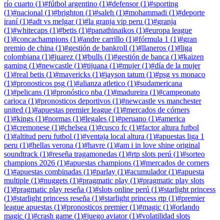
río cuarto
(
1
)
#
fútbol argentino
(
1
)
#
defensor
(
1
)
#
sporting
(
1
)
#
nacional
(
1
)
#
brighton
(
1
)
#
saleh
(
1
)
#
mohammadi
(
1
)
#
deporte
iraní
(
1
)
#
adt vs melgar
(
1
)
#
la granja vip peru
(
1
)
#
granja
(
1
)
#
whitecaps
(
1
)
#
betis
(
1
)
#
panathinaikos
(
1
)
#
europa league
(
1
)
#
concachampions
(
1
)
#
andre carrillo
(
1
)
#
fórmula 1
(
1
)
#
gran
premio de china
(
1
)
#
gestión de bankroll
(
1
)
#
llaneros
(
1
)
#
liga
colombiana
(
1
)
#
juarez
(
1
)
#
bulls
(
1
)
#
gestión de banca
(
1
)
#
kaizen
gaming
(
1
)
#
newcastle
(
1
)
#
tijuana
(
1
)
#
mujer
(
1
)
#
día de la mujer
(
1
)
#
real betis
(
1
)
#
mavericks
(
1
)
#
jayson tatum
(
1
)
#
psg vs monaco
(
1
)
#
pronosticos psg
(
1
)
#
alianza atletico
(
1
)
#
sudamericana
(
1
)
#
pelicans
(
1
)
#
pronóstico nba
(
1
)
#
madureira
(
1
)
#
campeonato
carioca
(
1
)
#
pronosticos deportivos
(
1
)
#
newcastle vs manchester
united
(
1
)
#
apuestas premier league
(
1
)
#
mercados de córners
(
1
)
#
kings
(
1
)
#
normas
(
1
)
#
legales
(
1
)
#
peruano
(
1
)
#
america
(
1
)
#
cremonese
(
1
)
#
chelsea
(
1
)
#
cusco fc
(
1
)
#
factor altura futbol
(
1
)
#
altitud peru futbol
(
1
)
#
ventaja local altura
(
1
)
#
apuestas liga 1
peru
(
1
)
#
hellas verona
(
1
)
#
havre
(
1
)
#
am i in love shine original
soundtrack
(
1
)
#
reseña tragamonedas
(
1
)
#
rtp slots perú
(
1
)
#
sorteo
champions 2026
(
1
)
#
apuestas champions
(
1
)
#
mercados de corners
(
1
)
#
apuestas combinadas
(
1
)
#
parlay
(
1
)
#
acumulador
(
1
)
#
apuesta
multiple
(
1
)
#
nuggets
(
1
)
#
pragmatic play
(
1
)
#
pragmatic play slots
(
1
)
#
pragmatic play reseña
(
1
)
#
slots online perú
(
1
)
#
starlight princess
(
1
)
#
starlight princess reseña
(
1
)
#
starlight princess rtp
(
1
)
#
premier
league apuestas
(
1
)
#
pronosticos premier
(
1
)
#
magic
(
1
)
#
orlando
magic
(
1
)
#
crash game
(
1
)
#
juego aviator
(
1
)
#
volatilidad slots