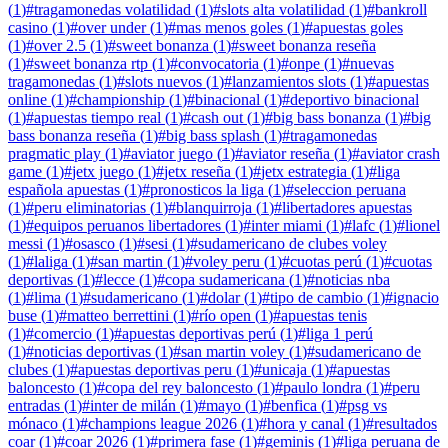
(
1
)
#
tragamonedas volatilidad
(
1
)
#
slots alta volatilidad
(
1
)
#
bankroll
casino
(
1
)
#
over under
(
1
)
#
mas menos goles
(
1
)
#
apuestas goles
(
1
)
#
over 2.5
(
1
)
#
sweet bonanza
(
1
)
#
sweet bonanza reseña
(
1
)
#
sweet bonanza rtp
(
1
)
#
convocatoria
(
1
)
#
onpe
(
1
)
#
nuevas
tragamonedas
(
1
)
#
slots nuevos
(
1
)
#
lanzamientos slots
(
1
)
#
apuestas
online
(
1
)
#
championship
(
1
)
#
binacional
(
1
)
#
deportivo binacional
(
1
)
#
apuestas tiempo real
(
1
)
#
cash out
(
1
)
#
big bass bonanza
(
1
)
#
big
bass bonanza reseña
(
1
)
#
big bass splash
(
1
)
#
tragamonedas
pragmatic play
(
1
)
#
aviator juego
(
1
)
#
aviator reseña
(
1
)
#
aviator crash
game
(
1
)
#
jetx juego
(
1
)
#
jetx reseña
(
1
)
#
jetx estrategia
(
1
)
#
liga
española apuestas
(
1
)
#
pronosticos la liga
(
1
)
#
seleccion peruana
(
1
)
#
peru eliminatorias
(
1
)
#
blanquirroja
(
1
)
#
libertadores apuestas
(
1
)
#
equipos peruanos libertadores
(
1
)
#
inter miami
(
1
)
#
lafc
(
1
)
#
lionel
messi
(
1
)
#
osasco
(
1
)
#
sesi
(
1
)
#
sudamericano de clubes voley
(
1
)
#
laliga
(
1
)
#
san martin
(
1
)
#
voley peru
(
1
)
#
cuotas perú
(
1
)
#
cuotas
deportivas
(
1
)
#
lecce
(
1
)
#
copa sudamericana
(
1
)
#
noticias nba
(
1
)
#
lima
(
1
)
#
sudamericano
(
1
)
#
dolar
(
1
)
#
tipo de cambio
(
1
)
#
ignacio
buse
(
1
)
#
matteo berrettini
(
1
)
#
río open
(
1
)
#
apuestas tenis
(
1
)
#
comercio
(
1
)
#
apuestas deportivas perú
(
1
)
#
liga 1 perú
(
1
)
#
noticias deportivas
(
1
)
#
san martin voley
(
1
)
#
sudamericano de
clubes
(
1
)
#
apuestas deportivas peru
(
1
)
#
unicaja
(
1
)
#
apuestas
baloncesto
(
1
)
#
copa del rey baloncesto
(
1
)
#
paulo londra
(
1
)
#
peru
entradas
(
1
)
#
inter de milán
(
1
)
#
mayo
(
1
)
#
benfica
(
1
)
#
psg vs
mónaco
(
1
)
#
champions league 2026
(
1
)
#
hora y canal
(
1
)
#
resultados
coar
(
1
)
#
coar 2026
(
1
)
#
primera fase
(
1
)
#
geminis
(
1
)
#
liga peruana de