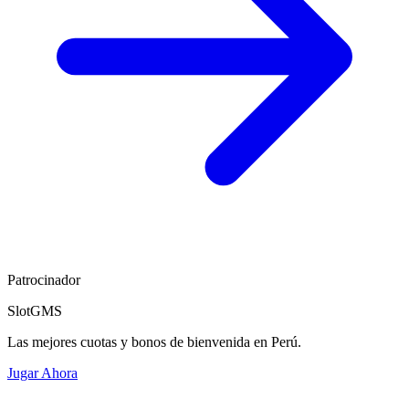
Patrocinador
SlotGMS
Las mejores cuotas y bonos de bienvenida en Perú.
Jugar Ahora