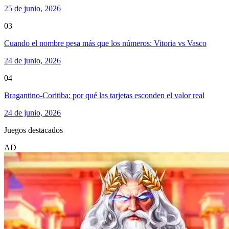
25 de junio, 2026
03
Cuando el nombre pesa más que los números: Vitoria vs Vasco
24 de junio, 2026
04
Bragantino-Coritiba: por qué las tarjetas esconden el valor real
24 de junio, 2026
Juegos destacados
AD