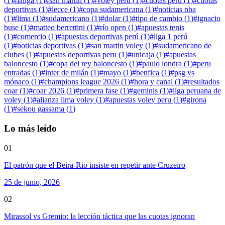
(
1
)
#
laliga
(
1
)
#
san martin
(
1
)
#
voley peru
(
1
)
#
cuotas perú
(
1
)
#
cuotas
deportivas
(
1
)
#
lecce
(
1
)
#
copa sudamericana
(
1
)
#
noticias nba
(
1
)
#
lima
(
1
)
#
sudamericano
(
1
)
#
dolar
(
1
)
#
tipo de cambio
(
1
)
#
ignacio
buse
(
1
)
#
matteo berrettini
(
1
)
#
río open
(
1
)
#
apuestas tenis
(
1
)
#
comercio
(
1
)
#
apuestas deportivas perú
(
1
)
#
liga 1 perú
(
1
)
#
noticias deportivas
(
1
)
#
san martin voley
(
1
)
#
sudamericano de
clubes
(
1
)
#
apuestas deportivas peru
(
1
)
#
unicaja
(
1
)
#
apuestas
baloncesto
(
1
)
#
copa del rey baloncesto
(
1
)
#
paulo londra
(
1
)
#
peru
entradas
(
1
)
#
inter de milán
(
1
)
#
mayo
(
1
)
#
benfica
(
1
)
#
psg vs
mónaco
(
1
)
#
champions league 2026
(
1
)
#
hora y canal
(
1
)
#
resultados
coar
(
1
)
#
coar 2026
(
1
)
#
primera fase
(
1
)
#
geminis
(
1
)
#
liga peruana de
voley
(
1
)
#
alianza lima voley
(
1
)
#
apuestas voley peru
(
1
)
#
girona
(
1
)
#
sekou gassama
(
1
)
Lo más leído
01
El patrón que el Beira-Rio insiste en repetir ante Cruzeiro
25 de junio, 2026
02
Mirassol vs Gremio: la lección táctica que las cuotas ignoran