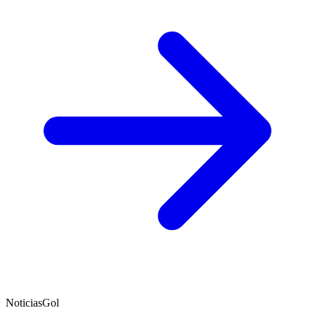
NoticiasGol