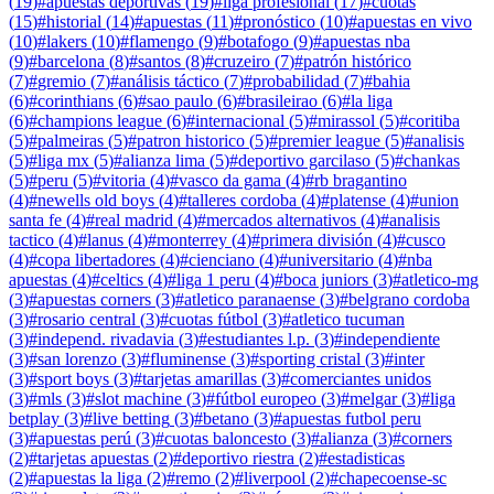
(
19
)
#
apuestas deportivas
(
19
)
#
liga profesional
(
17
)
#
cuotas
(
15
)
#
historial
(
14
)
#
apuestas
(
11
)
#
pronóstico
(
10
)
#
apuestas en vivo
(
10
)
#
lakers
(
10
)
#
flamengo
(
9
)
#
botafogo
(
9
)
#
apuestas nba
(
9
)
#
barcelona
(
8
)
#
santos
(
8
)
#
cruzeiro
(
7
)
#
patrón histórico
(
7
)
#
gremio
(
7
)
#
análisis táctico
(
7
)
#
probabilidad
(
7
)
#
bahia
(
6
)
#
corinthians
(
6
)
#
sao paulo
(
6
)
#
brasileirao
(
6
)
#
la liga
(
6
)
#
champions league
(
6
)
#
internacional
(
5
)
#
mirassol
(
5
)
#
coritiba
(
5
)
#
palmeiras
(
5
)
#
patron historico
(
5
)
#
premier league
(
5
)
#
analisis
(
5
)
#
liga mx
(
5
)
#
alianza lima
(
5
)
#
deportivo garcilaso
(
5
)
#
chankas
(
5
)
#
peru
(
5
)
#
vitoria
(
4
)
#
vasco da gama
(
4
)
#
rb bragantino
(
4
)
#
newells old boys
(
4
)
#
talleres cordoba
(
4
)
#
platense
(
4
)
#
union
santa fe
(
4
)
#
real madrid
(
4
)
#
mercados alternativos
(
4
)
#
analisis
tactico
(
4
)
#
lanus
(
4
)
#
monterrey
(
4
)
#
primera división
(
4
)
#
cusco
(
4
)
#
copa libertadores
(
4
)
#
cienciano
(
4
)
#
universitario
(
4
)
#
nba
apuestas
(
4
)
#
celtics
(
4
)
#
liga 1 peru
(
4
)
#
boca juniors
(
3
)
#
atletico-mg
(
3
)
#
apuestas corners
(
3
)
#
atletico paranaense
(
3
)
#
belgrano cordoba
(
3
)
#
rosario central
(
3
)
#
cuotas fútbol
(
3
)
#
atletico tucuman
(
3
)
#
independ. rivadavia
(
3
)
#
estudiantes l.p.
(
3
)
#
independiente
(
3
)
#
san lorenzo
(
3
)
#
fluminense
(
3
)
#
sporting cristal
(
3
)
#
inter
(
3
)
#
sport boys
(
3
)
#
tarjetas amarillas
(
3
)
#
comerciantes unidos
(
3
)
#
mls
(
3
)
#
slot machine
(
3
)
#
fútbol europeo
(
3
)
#
melgar
(
3
)
#
liga
betplay
(
3
)
#
live betting
(
3
)
#
betano
(
3
)
#
apuestas futbol peru
(
3
)
#
apuestas perú
(
3
)
#
cuotas baloncesto
(
3
)
#
alianza
(
3
)
#
corners
(
2
)
#
tarjetas apuestas
(
2
)
#
deportivo riestra
(
2
)
#
estadisticas
(
2
)
#
apuestas la liga
(
2
)
#
remo
(
2
)
#
liverpool
(
2
)
#
chapecoense-sc