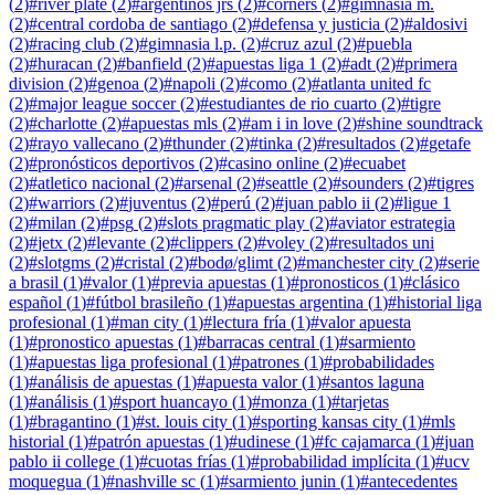
(
2
)
#
river plate
(
2
)
#
argentinos jrs
(
2
)
#
córners
(
2
)
#
gimnasia m.
(
2
)
#
central cordoba de santiago
(
2
)
#
defensa y justicia
(
2
)
#
aldosivi
(
2
)
#
racing club
(
2
)
#
gimnasia l.p.
(
2
)
#
cruz azul
(
2
)
#
puebla
(
2
)
#
huracan
(
2
)
#
banfield
(
2
)
#
apuestas liga 1
(
2
)
#
adt
(
2
)
#
primera
division
(
2
)
#
genoa
(
2
)
#
napoli
(
2
)
#
como
(
2
)
#
atlanta united fc
(
2
)
#
major league soccer
(
2
)
#
estudiantes de rio cuarto
(
2
)
#
tigre
(
2
)
#
charlotte
(
2
)
#
apuestas mls
(
2
)
#
am i in love
(
2
)
#
shine soundtrack
(
2
)
#
rayo vallecano
(
2
)
#
thunder
(
2
)
#
tinka
(
2
)
#
resultados
(
2
)
#
getafe
(
2
)
#
pronósticos deportivos
(
2
)
#
casino online
(
2
)
#
ecuabet
(
2
)
#
atletico nacional
(
2
)
#
arsenal
(
2
)
#
seattle
(
2
)
#
sounders
(
2
)
#
tigres
(
2
)
#
warriors
(
2
)
#
juventus
(
2
)
#
perú
(
2
)
#
juan pablo ii
(
2
)
#
ligue 1
(
2
)
#
milan
(
2
)
#
psg
(
2
)
#
slots pragmatic play
(
2
)
#
aviator estrategia
(
2
)
#
jetx
(
2
)
#
levante
(
2
)
#
clippers
(
2
)
#
voley
(
2
)
#
resultados uni
(
2
)
#
slotgms
(
2
)
#
cristal
(
2
)
#
bodø/glimt
(
2
)
#
manchester city
(
2
)
#
serie
a brasil
(
1
)
#
valor
(
1
)
#
previa apuestas
(
1
)
#
pronosticos
(
1
)
#
clásico
español
(
1
)
#
fútbol brasileño
(
1
)
#
apuestas argentina
(
1
)
#
historial liga
profesional
(
1
)
#
man city
(
1
)
#
lectura fría
(
1
)
#
valor apuesta
(
1
)
#
pronostico apuestas
(
1
)
#
barracas central
(
1
)
#
sarmiento
(
1
)
#
apuestas liga profesional
(
1
)
#
patrones
(
1
)
#
probabilidades
(
1
)
#
análisis de apuestas
(
1
)
#
apuesta valor
(
1
)
#
santos laguna
(
1
)
#
análisis
(
1
)
#
sport huancayo
(
1
)
#
monza
(
1
)
#
tarjetas
(
1
)
#
bragantino
(
1
)
#
st. louis city
(
1
)
#
sporting kansas city
(
1
)
#
mls
historial
(
1
)
#
patrón apuestas
(
1
)
#
udinese
(
1
)
#
fc cajamarca
(
1
)
#
juan
pablo ii college
(
1
)
#
cuotas frías
(
1
)
#
probabilidad implícita
(
1
)
#
ucv
moquegua
(
1
)
#
nashville sc
(
1
)
#
sarmiento junin
(
1
)
#
antecedentes