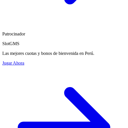
Patrocinador
SlotGMS
Las mejores cuotas y bonos de bienvenida en Perú.
Jugar Ahora