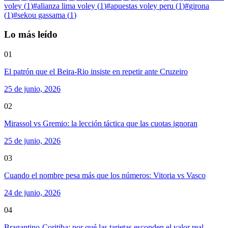
voley
(
1
)
#
alianza lima voley
(
1
)
#
apuestas voley peru
(
1
)
#
girona
(
1
)
#
sekou gassama
(
1
)
Lo más leído
01
El patrón que el Beira-Rio insiste en repetir ante Cruzeiro
25 de junio, 2026
02
Mirassol vs Gremio: la lección táctica que las cuotas ignoran
25 de junio, 2026
03
Cuando el nombre pesa más que los números: Vitoria vs Vasco
24 de junio, 2026
04
Bragantino-Coritiba: por qué las tarjetas esconden el valor real