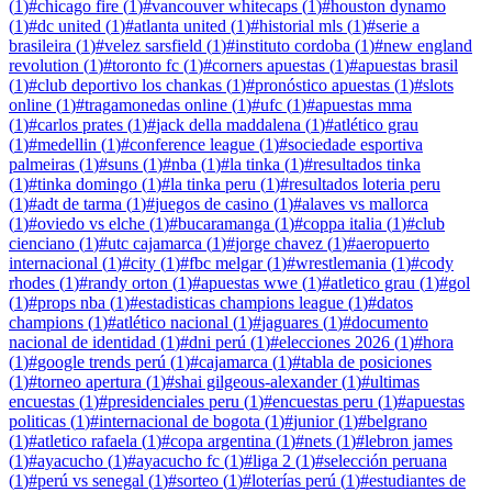
(
1
)
#
chicago fire
(
1
)
#
vancouver whitecaps
(
1
)
#
houston dynamo
(
1
)
#
dc united
(
1
)
#
atlanta united
(
1
)
#
historial mls
(
1
)
#
serie a
brasileira
(
1
)
#
velez sarsfield
(
1
)
#
instituto cordoba
(
1
)
#
new england
revolution
(
1
)
#
toronto fc
(
1
)
#
corners apuestas
(
1
)
#
apuestas brasil
(
1
)
#
club deportivo los chankas
(
1
)
#
pronóstico apuestas
(
1
)
#
slots
online
(
1
)
#
tragamonedas online
(
1
)
#
ufc
(
1
)
#
apuestas mma
(
1
)
#
carlos prates
(
1
)
#
jack della maddalena
(
1
)
#
atlético grau
(
1
)
#
medellin
(
1
)
#
conference league
(
1
)
#
sociedade esportiva
palmeiras
(
1
)
#
suns
(
1
)
#
nba
(
1
)
#
la tinka
(
1
)
#
resultados tinka
(
1
)
#
tinka domingo
(
1
)
#
la tinka peru
(
1
)
#
resultados loteria peru
(
1
)
#
adt de tarma
(
1
)
#
juegos de casino
(
1
)
#
alaves vs mallorca
(
1
)
#
oviedo vs elche
(
1
)
#
bucaramanga
(
1
)
#
coppa italia
(
1
)
#
club
cienciano
(
1
)
#
utc cajamarca
(
1
)
#
jorge chavez
(
1
)
#
aeropuerto
internacional
(
1
)
#
city
(
1
)
#
fbc melgar
(
1
)
#
wrestlemania
(
1
)
#
cody
rhodes
(
1
)
#
randy orton
(
1
)
#
apuestas wwe
(
1
)
#
atletico grau
(
1
)
#
gol
(
1
)
#
props nba
(
1
)
#
estadisticas champions league
(
1
)
#
datos
champions
(
1
)
#
atlético nacional
(
1
)
#
jaguares
(
1
)
#
documento
nacional de identidad
(
1
)
#
dni perú
(
1
)
#
elecciones 2026
(
1
)
#
hora
(
1
)
#
google trends perú
(
1
)
#
cajamarca
(
1
)
#
tabla de posiciones
(
1
)
#
torneo apertura
(
1
)
#
shai gilgeous-alexander
(
1
)
#
ultimas
encuestas
(
1
)
#
presidenciales peru
(
1
)
#
encuestas peru
(
1
)
#
apuestas
politicas
(
1
)
#
internacional de bogota
(
1
)
#
junior
(
1
)
#
belgrano
(
1
)
#
atletico rafaela
(
1
)
#
copa argentina
(
1
)
#
nets
(
1
)
#
lebron james
(
1
)
#
ayacucho
(
1
)
#
ayacucho fc
(
1
)
#
liga 2
(
1
)
#
selección peruana
(
1
)
#
perú vs senegal
(
1
)
#
sorteo
(
1
)
#
loterías perú
(
1
)
#
estudiantes de