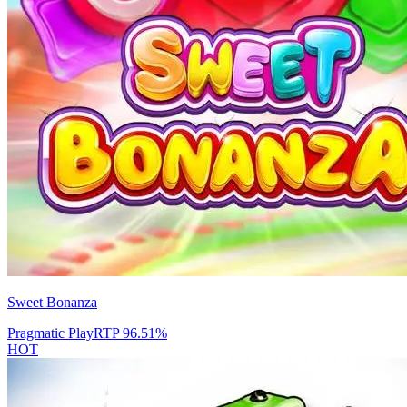
Sweet Bonanza
Pragmatic Play
RTP
96.51
%
HOT