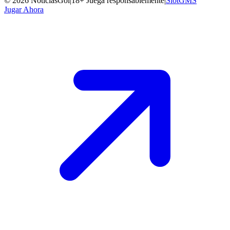
©
2026
NoticiasGol
|
18+ Juega responsablemente
|
SlotGMS
Jugar Ahora