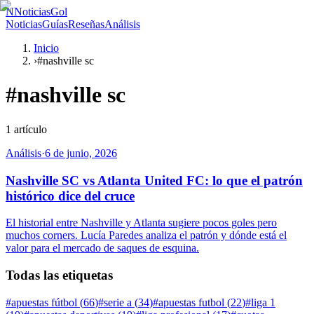
N
NoticiasGol
Noticias
Guías
Reseñas
Análisis
Inicio
›
#nashville sc
#
nashville sc
1
artículo
Análisis
·
6 de junio, 2026
Nashville SC vs Atlanta United FC: lo que el patrón
histórico dice del cruce
El historial entre Nashville y Atlanta sugiere pocos goles pero
muchos corners. Lucía Paredes analiza el patrón y dónde está el
valor para el mercado de saques de esquina.
Todas las etiquetas
#
apuestas fútbol
(
66
)
#
serie a
(
34
)
#
apuestas futbol
(
22
)
#
liga 1