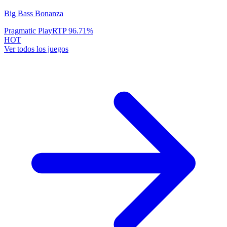
Big Bass Bonanza
Pragmatic Play
RTP
96.71
%
HOT
Ver todos los juegos