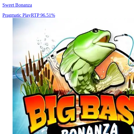
Sweet Bonanza
Pragmatic Play
RTP
96.51
%