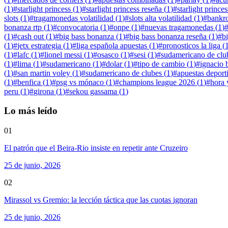
(
1
)
#
starlight princess
(
1
)
#
starlight princess reseña
(
1
)
#
starlight princes
slots
(
1
)
#
tragamonedas volatilidad
(
1
)
#
slots alta volatilidad
(
1
)
#
bankro
bonanza rtp
(
1
)
#
convocatoria
(
1
)
#
onpe
(
1
)
#
nuevas tragamonedas
(
1
)
(
1
)
#
cash out
(
1
)
#
big bass bonanza
(
1
)
#
big bass bonanza reseña
(
1
)
#
b
(
1
)
#
jetx estrategia
(
1
)
#
liga española apuestas
(
1
)
#
pronosticos la liga
(
(
1
)
#
lafc
(
1
)
#
lionel messi
(
1
)
#
osasco
(
1
)
#
sesi
(
1
)
#
sudamericano de clu
(
1
)
#
lima
(
1
)
#
sudamericano
(
1
)
#
dolar
(
1
)
#
tipo de cambio
(
1
)
#
ignacio 
(
1
)
#
san martin voley
(
1
)
#
sudamericano de clubes
(
1
)
#
apuestas deport
(
1
)
#
benfica
(
1
)
#
psg vs mónaco
(
1
)
#
champions league 2026
(
1
)
#
hora 
peru
(
1
)
#
girona
(
1
)
#
sekou gassama
(
1
)
Lo más leído
01
El patrón que el Beira-Rio insiste en repetir ante Cruzeiro
25 de junio, 2026
02
Mirassol vs Gremio: la lección táctica que las cuotas ignoran
25 de junio, 2026