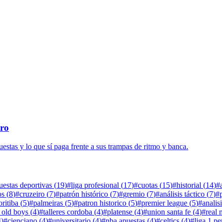
tro
estas y lo que sí paga frente a sus trampas de ritmo y banca.
uestas deportivas
(
19
)
#
liga profesional
(
17
)
#
cuotas
(
15
)
#
historial
(
14
)
#
os
(
8
)
#
cruzeiro
(
7
)
#
patrón histórico
(
7
)
#
gremio
(
7
)
#
análisis táctico
(
7
)
#
oritiba
(
5
)
#
palmeiras
(
5
)
#
patron historico
(
5
)
#
premier league
(
5
)
#
analis
 old boys
(
4
)
#
talleres cordoba
(
4
)
#
platense
(
4
)
#
union santa fe
(
4
)
#
real 
4
)
#
cienciano
(
4
)
#
universitario
(
4
)
#
nba apuestas
(
4
)
#
celtics
(
4
)
#
liga 1 pe