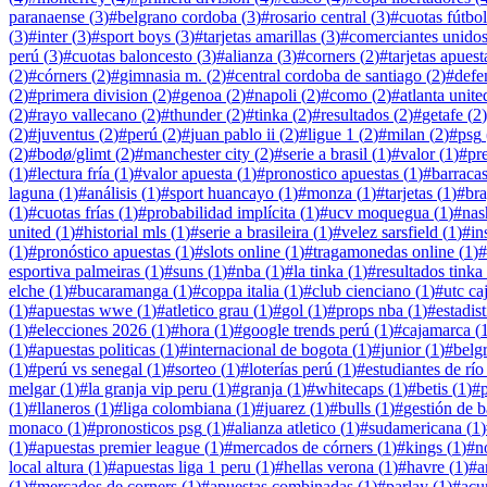
paranaense
(
3
)
#
belgrano cordoba
(
3
)
#
rosario central
(
3
)
#
cuotas fútbol
(
3
)
#
inter
(
3
)
#
sport boys
(
3
)
#
tarjetas amarillas
(
3
)
#
comerciantes unido
perú
(
3
)
#
cuotas baloncesto
(
3
)
#
alianza
(
3
)
#
corners
(
2
)
#
tarjetas apuest
(
2
)
#
córners
(
2
)
#
gimnasia m.
(
2
)
#
central cordoba de santiago
(
2
)
#
defen
(
2
)
#
primera division
(
2
)
#
genoa
(
2
)
#
napoli
(
2
)
#
como
(
2
)
#
atlanta unite
(
2
)
#
rayo vallecano
(
2
)
#
thunder
(
2
)
#
tinka
(
2
)
#
resultados
(
2
)
#
getafe
(
2
)
(
2
)
#
juventus
(
2
)
#
perú
(
2
)
#
juan pablo ii
(
2
)
#
ligue 1
(
2
)
#
milan
(
2
)
#
psg
(
2
)
#
bodø/glimt
(
2
)
#
manchester city
(
2
)
#
serie a brasil
(
1
)
#
valor
(
1
)
#
pr
(
1
)
#
lectura fría
(
1
)
#
valor apuesta
(
1
)
#
pronostico apuestas
(
1
)
#
barracas
laguna
(
1
)
#
análisis
(
1
)
#
sport huancayo
(
1
)
#
monza
(
1
)
#
tarjetas
(
1
)
#
br
(
1
)
#
cuotas frías
(
1
)
#
probabilidad implícita
(
1
)
#
ucv moquegua
(
1
)
#
nas
united
(
1
)
#
historial mls
(
1
)
#
serie a brasileira
(
1
)
#
velez sarsfield
(
1
)
#
in
(
1
)
#
pronóstico apuestas
(
1
)
#
slots online
(
1
)
#
tragamonedas online
(
1
)
#
esportiva palmeiras
(
1
)
#
suns
(
1
)
#
nba
(
1
)
#
la tinka
(
1
)
#
resultados tinka
elche
(
1
)
#
bucaramanga
(
1
)
#
coppa italia
(
1
)
#
club cienciano
(
1
)
#
utc ca
(
1
)
#
apuestas wwe
(
1
)
#
atletico grau
(
1
)
#
gol
(
1
)
#
props nba
(
1
)
#
estadis
(
1
)
#
elecciones 2026
(
1
)
#
hora
(
1
)
#
google trends perú
(
1
)
#
cajamarca
(
(
1
)
#
apuestas politicas
(
1
)
#
internacional de bogota
(
1
)
#
junior
(
1
)
#
belg
(
1
)
#
perú vs senegal
(
1
)
#
sorteo
(
1
)
#
loterías perú
(
1
)
#
estudiantes de río
melgar
(
1
)
#
la granja vip peru
(
1
)
#
granja
(
1
)
#
whitecaps
(
1
)
#
betis
(
1
)
#
(
1
)
#
llaneros
(
1
)
#
liga colombiana
(
1
)
#
juarez
(
1
)
#
bulls
(
1
)
#
gestión de 
monaco
(
1
)
#
pronosticos psg
(
1
)
#
alianza atletico
(
1
)
#
sudamericana
(
1
)
(
1
)
#
apuestas premier league
(
1
)
#
mercados de córners
(
1
)
#
kings
(
1
)
#
n
local altura
(
1
)
#
apuestas liga 1 peru
(
1
)
#
hellas verona
(
1
)
#
havre
(
1
)
#
a
(
1
)
#
mercados de corners
(
1
)
#
apuestas combinadas
(
1
)
#
parlay
(
1
)
#
acu