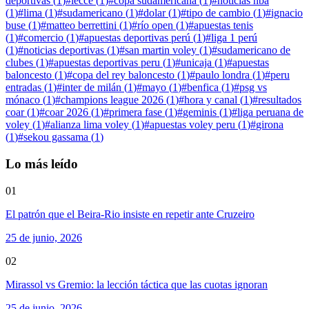
deportivas
(
1
)
#
lecce
(
1
)
#
copa sudamericana
(
1
)
#
noticias nba
(
1
)
#
lima
(
1
)
#
sudamericano
(
1
)
#
dolar
(
1
)
#
tipo de cambio
(
1
)
#
ignacio
buse
(
1
)
#
matteo berrettini
(
1
)
#
río open
(
1
)
#
apuestas tenis
(
1
)
#
comercio
(
1
)
#
apuestas deportivas perú
(
1
)
#
liga 1 perú
(
1
)
#
noticias deportivas
(
1
)
#
san martin voley
(
1
)
#
sudamericano de
clubes
(
1
)
#
apuestas deportivas peru
(
1
)
#
unicaja
(
1
)
#
apuestas
baloncesto
(
1
)
#
copa del rey baloncesto
(
1
)
#
paulo londra
(
1
)
#
peru
entradas
(
1
)
#
inter de milán
(
1
)
#
mayo
(
1
)
#
benfica
(
1
)
#
psg vs
mónaco
(
1
)
#
champions league 2026
(
1
)
#
hora y canal
(
1
)
#
resultados
coar
(
1
)
#
coar 2026
(
1
)
#
primera fase
(
1
)
#
geminis
(
1
)
#
liga peruana de
voley
(
1
)
#
alianza lima voley
(
1
)
#
apuestas voley peru
(
1
)
#
girona
(
1
)
#
sekou gassama
(
1
)
Lo más leído
01
El patrón que el Beira-Rio insiste en repetir ante Cruzeiro
25 de junio, 2026
02
Mirassol vs Gremio: la lección táctica que las cuotas ignoran
25 de junio, 2026