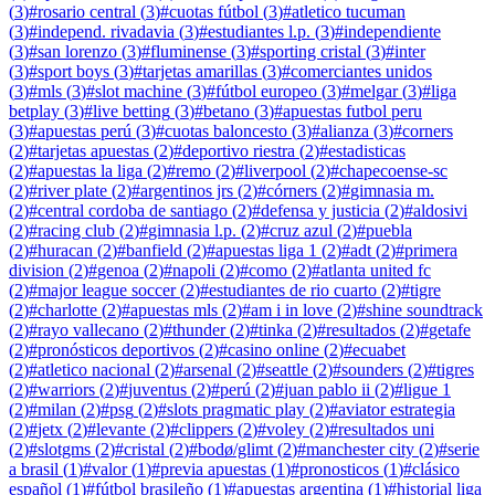
(
3
)
#
rosario central
(
3
)
#
cuotas fútbol
(
3
)
#
atletico tucuman
(
3
)
#
independ. rivadavia
(
3
)
#
estudiantes l.p.
(
3
)
#
independiente
(
3
)
#
san lorenzo
(
3
)
#
fluminense
(
3
)
#
sporting cristal
(
3
)
#
inter
(
3
)
#
sport boys
(
3
)
#
tarjetas amarillas
(
3
)
#
comerciantes unidos
(
3
)
#
mls
(
3
)
#
slot machine
(
3
)
#
fútbol europeo
(
3
)
#
melgar
(
3
)
#
liga
betplay
(
3
)
#
live betting
(
3
)
#
betano
(
3
)
#
apuestas futbol peru
(
3
)
#
apuestas perú
(
3
)
#
cuotas baloncesto
(
3
)
#
alianza
(
3
)
#
corners
(
2
)
#
tarjetas apuestas
(
2
)
#
deportivo riestra
(
2
)
#
estadisticas
(
2
)
#
apuestas la liga
(
2
)
#
remo
(
2
)
#
liverpool
(
2
)
#
chapecoense-sc
(
2
)
#
river plate
(
2
)
#
argentinos jrs
(
2
)
#
córners
(
2
)
#
gimnasia m.
(
2
)
#
central cordoba de santiago
(
2
)
#
defensa y justicia
(
2
)
#
aldosivi
(
2
)
#
racing club
(
2
)
#
gimnasia l.p.
(
2
)
#
cruz azul
(
2
)
#
puebla
(
2
)
#
huracan
(
2
)
#
banfield
(
2
)
#
apuestas liga 1
(
2
)
#
adt
(
2
)
#
primera
division
(
2
)
#
genoa
(
2
)
#
napoli
(
2
)
#
como
(
2
)
#
atlanta united fc
(
2
)
#
major league soccer
(
2
)
#
estudiantes de rio cuarto
(
2
)
#
tigre
(
2
)
#
charlotte
(
2
)
#
apuestas mls
(
2
)
#
am i in love
(
2
)
#
shine soundtrack
(
2
)
#
rayo vallecano
(
2
)
#
thunder
(
2
)
#
tinka
(
2
)
#
resultados
(
2
)
#
getafe
(
2
)
#
pronósticos deportivos
(
2
)
#
casino online
(
2
)
#
ecuabet
(
2
)
#
atletico nacional
(
2
)
#
arsenal
(
2
)
#
seattle
(
2
)
#
sounders
(
2
)
#
tigres
(
2
)
#
warriors
(
2
)
#
juventus
(
2
)
#
perú
(
2
)
#
juan pablo ii
(
2
)
#
ligue 1
(
2
)
#
milan
(
2
)
#
psg
(
2
)
#
slots pragmatic play
(
2
)
#
aviator estrategia
(
2
)
#
jetx
(
2
)
#
levante
(
2
)
#
clippers
(
2
)
#
voley
(
2
)
#
resultados uni
(
2
)
#
slotgms
(
2
)
#
cristal
(
2
)
#
bodø/glimt
(
2
)
#
manchester city
(
2
)
#
serie
a brasil
(
1
)
#
valor
(
1
)
#
previa apuestas
(
1
)
#
pronosticos
(
1
)
#
clásico
español
(
1
)
#
fútbol brasileño
(
1
)
#
apuestas argentina
(
1
)
#
historial liga