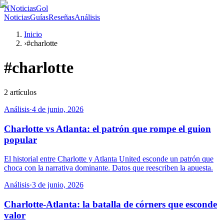
N
NoticiasGol
Noticias
Guías
Reseñas
Análisis
Inicio
›
#charlotte
#
charlotte
2
artículos
Análisis
·
4 de junio, 2026
Charlotte vs Atlanta: el patrón que rompe el guion
popular
El historial entre Charlotte y Atlanta United esconde un patrón que
choca con la narrativa dominante. Datos que reescriben la apuesta.
Análisis
·
3 de junio, 2026
Charlotte-Atlanta: la batalla de córners que esconde
valor