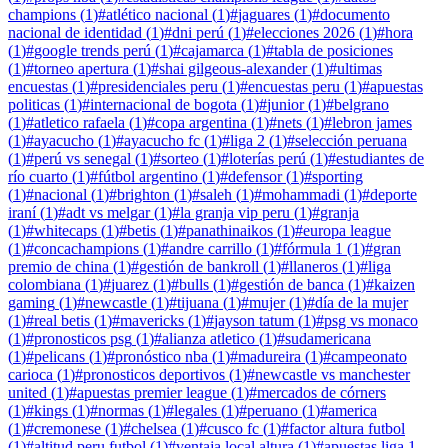
champions
(
1
)
#
atlético nacional
(
1
)
#
jaguares
(
1
)
#
documento
nacional de identidad
(
1
)
#
dni perú
(
1
)
#
elecciones 2026
(
1
)
#
hora
(
1
)
#
google trends perú
(
1
)
#
cajamarca
(
1
)
#
tabla de posiciones
(
1
)
#
torneo apertura
(
1
)
#
shai gilgeous-alexander
(
1
)
#
ultimas
encuestas
(
1
)
#
presidenciales peru
(
1
)
#
encuestas peru
(
1
)
#
apuestas
politicas
(
1
)
#
internacional de bogota
(
1
)
#
junior
(
1
)
#
belgrano
(
1
)
#
atletico rafaela
(
1
)
#
copa argentina
(
1
)
#
nets
(
1
)
#
lebron james
(
1
)
#
ayacucho
(
1
)
#
ayacucho fc
(
1
)
#
liga 2
(
1
)
#
selección peruana
(
1
)
#
perú vs senegal
(
1
)
#
sorteo
(
1
)
#
loterías perú
(
1
)
#
estudiantes de
río cuarto
(
1
)
#
fútbol argentino
(
1
)
#
defensor
(
1
)
#
sporting
(
1
)
#
nacional
(
1
)
#
brighton
(
1
)
#
saleh
(
1
)
#
mohammadi
(
1
)
#
deporte
iraní
(
1
)
#
adt vs melgar
(
1
)
#
la granja vip peru
(
1
)
#
granja
(
1
)
#
whitecaps
(
1
)
#
betis
(
1
)
#
panathinaikos
(
1
)
#
europa league
(
1
)
#
concachampions
(
1
)
#
andre carrillo
(
1
)
#
fórmula 1
(
1
)
#
gran
premio de china
(
1
)
#
gestión de bankroll
(
1
)
#
llaneros
(
1
)
#
liga
colombiana
(
1
)
#
juarez
(
1
)
#
bulls
(
1
)
#
gestión de banca
(
1
)
#
kaizen
gaming
(
1
)
#
newcastle
(
1
)
#
tijuana
(
1
)
#
mujer
(
1
)
#
día de la mujer
(
1
)
#
real betis
(
1
)
#
mavericks
(
1
)
#
jayson tatum
(
1
)
#
psg vs monaco
(
1
)
#
pronosticos psg
(
1
)
#
alianza atletico
(
1
)
#
sudamericana
(
1
)
#
pelicans
(
1
)
#
pronóstico nba
(
1
)
#
madureira
(
1
)
#
campeonato
carioca
(
1
)
#
pronosticos deportivos
(
1
)
#
newcastle vs manchester
united
(
1
)
#
apuestas premier league
(
1
)
#
mercados de córners
(
1
)
#
kings
(
1
)
#
normas
(
1
)
#
legales
(
1
)
#
peruano
(
1
)
#
america
(
1
)
#
cremonese
(
1
)
#
chelsea
(
1
)
#
cusco fc
(
1
)
#
factor altura futbol
(
1
)
#
altitud peru futbol
(
1
)
#
ventaja local altura
(
1
)
#
apuestas liga 1