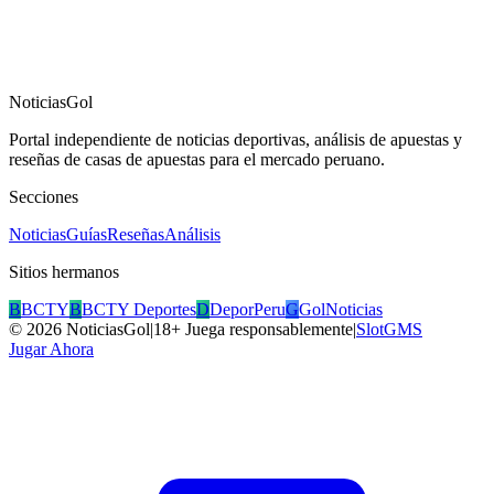
NoticiasGol
Portal independiente de noticias deportivas, análisis de apuestas y
reseñas de casas de apuestas para el mercado peruano.
Secciones
Noticias
Guías
Reseñas
Análisis
Sitios hermanos
B
BCTY
B
BCTY Deportes
D
DeporPeru
G
GolNoticias
©
2026
NoticiasGol
|
18+ Juega responsablemente
|
SlotGMS
Jugar Ahora