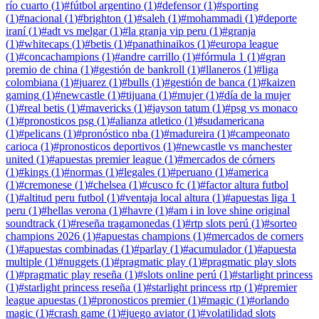
río cuarto
(
1
)
#
fútbol argentino
(
1
)
#
defensor
(
1
)
#
sporting
(
1
)
#
nacional
(
1
)
#
brighton
(
1
)
#
saleh
(
1
)
#
mohammadi
(
1
)
#
deporte
iraní
(
1
)
#
adt vs melgar
(
1
)
#
la granja vip peru
(
1
)
#
granja
(
1
)
#
whitecaps
(
1
)
#
betis
(
1
)
#
panathinaikos
(
1
)
#
europa league
(
1
)
#
concachampions
(
1
)
#
andre carrillo
(
1
)
#
fórmula 1
(
1
)
#
gran
premio de china
(
1
)
#
gestión de bankroll
(
1
)
#
llaneros
(
1
)
#
liga
colombiana
(
1
)
#
juarez
(
1
)
#
bulls
(
1
)
#
gestión de banca
(
1
)
#
kaizen
gaming
(
1
)
#
newcastle
(
1
)
#
tijuana
(
1
)
#
mujer
(
1
)
#
día de la mujer
(
1
)
#
real betis
(
1
)
#
mavericks
(
1
)
#
jayson tatum
(
1
)
#
psg vs monaco
(
1
)
#
pronosticos psg
(
1
)
#
alianza atletico
(
1
)
#
sudamericana
(
1
)
#
pelicans
(
1
)
#
pronóstico nba
(
1
)
#
madureira
(
1
)
#
campeonato
carioca
(
1
)
#
pronosticos deportivos
(
1
)
#
newcastle vs manchester
united
(
1
)
#
apuestas premier league
(
1
)
#
mercados de córners
(
1
)
#
kings
(
1
)
#
normas
(
1
)
#
legales
(
1
)
#
peruano
(
1
)
#
america
(
1
)
#
cremonese
(
1
)
#
chelsea
(
1
)
#
cusco fc
(
1
)
#
factor altura futbol
(
1
)
#
altitud peru futbol
(
1
)
#
ventaja local altura
(
1
)
#
apuestas liga 1
peru
(
1
)
#
hellas verona
(
1
)
#
havre
(
1
)
#
am i in love shine original
soundtrack
(
1
)
#
reseña tragamonedas
(
1
)
#
rtp slots perú
(
1
)
#
sorteo
champions 2026
(
1
)
#
apuestas champions
(
1
)
#
mercados de corners
(
1
)
#
apuestas combinadas
(
1
)
#
parlay
(
1
)
#
acumulador
(
1
)
#
apuesta
multiple
(
1
)
#
nuggets
(
1
)
#
pragmatic play
(
1
)
#
pragmatic play slots
(
1
)
#
pragmatic play reseña
(
1
)
#
slots online perú
(
1
)
#
starlight princess
(
1
)
#
starlight princess reseña
(
1
)
#
starlight princess rtp
(
1
)
#
premier
league apuestas
(
1
)
#
pronosticos premier
(
1
)
#
magic
(
1
)
#
orlando
magic
(
1
)
#
crash game
(
1
)
#
juego aviator
(
1
)
#
volatilidad slots