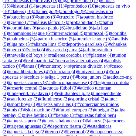
(
19
)
#
apuestas deportivas
(
19
)
#
liga profesional
(
17
)
#
cuotas
(
15
)
#
historial
(
14
)
#
apuestas
(
11
)
#
pronóstico
(
10
)
#
apuestas en vivo
(
10
)
#
lakers
(
10
)
#
flamengo
(
9
)
#
botafogo
(
9
)
#
apuestas nba
(
9
)
#
barcelona
(
8
)
#
santos
(
8
)
#
cruzeiro
(
7
)
#
patrón histórico
(
7
)
#
gremio
(
7
)
#
análisis táctico
(
7
)
#
probabilidad
(
7
)
#
bahia
(
6
)
#
corinthians
(
6
)
#
sao paulo
(
6
)
#
brasileirao
(
6
)
#
la liga
(
6
)
#
champions league
(
6
)
#
internacional
(
5
)
#
mirassol
(
5
)
#
coritiba
(
5
)
#
palmeiras
(
5
)
#
patron historico
(
5
)
#
premier league
(
5
)
#
analisis
(
5
)
#
liga mx
(
5
)
#
alianza lima
(
5
)
#
deportivo garcilaso
(
5
)
#
chankas
(
5
)
#
peru
(
5
)
#
vitoria
(
4
)
#
vasco da gama
(
4
)
#
rb bragantino
(
4
)
#
newells old boys
(
4
)
#
talleres cordoba
(
4
)
#
platense
(
4
)
#
union
santa fe
(
4
)
#
real madrid
(
4
)
#
mercados alternativos
(
4
)
#
analisis
tactico
(
4
)
#
lanus
(
4
)
#
monterrey
(
4
)
#
primera división
(
4
)
#
cusco
(
4
)
#
copa libertadores
(
4
)
#
cienciano
(
4
)
#
universitario
(
4
)
#
nba
apuestas
(
4
)
#
celtics
(
4
)
#
liga 1 peru
(
4
)
#
boca juniors
(
3
)
#
atletico-mg
(
3
)
#
apuestas corners
(
3
)
#
atletico paranaense
(
3
)
#
belgrano cordoba
(
3
)
#
rosario central
(
3
)
#
cuotas fútbol
(
3
)
#
atletico tucuman
(
3
)
#
independ. rivadavia
(
3
)
#
estudiantes l.p.
(
3
)
#
independiente
(
3
)
#
san lorenzo
(
3
)
#
fluminense
(
3
)
#
sporting cristal
(
3
)
#
inter
(
3
)
#
sport boys
(
3
)
#
tarjetas amarillas
(
3
)
#
comerciantes unidos
(
3
)
#
mls
(
3
)
#
slot machine
(
3
)
#
fútbol europeo
(
3
)
#
melgar
(
3
)
#
liga
betplay
(
3
)
#
live betting
(
3
)
#
betano
(
3
)
#
apuestas futbol peru
(
3
)
#
apuestas perú
(
3
)
#
cuotas baloncesto
(
3
)
#
alianza
(
3
)
#
corners
(
2
)
#
tarjetas apuestas
(
2
)
#
deportivo riestra
(
2
)
#
estadisticas
(
2
)
#
apuestas la liga
(
2
)
#
remo
(
2
)
#
liverpool
(
2
)
#
chapecoense-sc