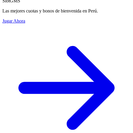
SlotGMS
Las mejores cuotas y bonos de bienvenida en Perú.
Jugar Ahora