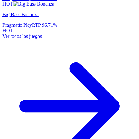
HOT
Big Bass Bonanza
Pragmatic Play
RTP
96.71
%
HOT
Ver todos los juegos