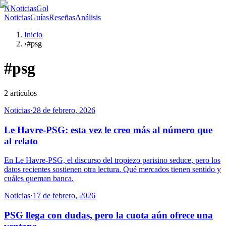
N
NoticiasGol
Noticias
Guías
Reseñas
Análisis
Inicio
›
#psg
#
psg
2
artículos
Noticias
·
28 de febrero, 2026
Le Havre-PSG: esta vez le creo más al número que
al relato
En Le Havre-PSG, el discurso del tropiezo parisino seduce, pero los
datos recientes sostienen otra lectura. Qué mercados tienen sentido y
cuáles queman banca.
Noticias
·
17 de febrero, 2026
PSG llega con dudas, pero la cuota aún ofrece una