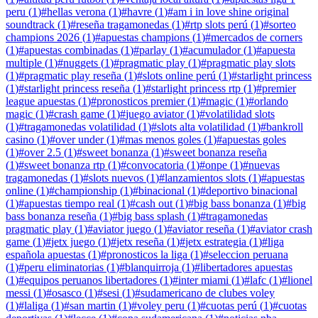
peru
(
1
)
#
hellas verona
(
1
)
#
havre
(
1
)
#
am i in love shine original
soundtrack
(
1
)
#
reseña tragamonedas
(
1
)
#
rtp slots perú
(
1
)
#
sorteo
champions 2026
(
1
)
#
apuestas champions
(
1
)
#
mercados de corners
(
1
)
#
apuestas combinadas
(
1
)
#
parlay
(
1
)
#
acumulador
(
1
)
#
apuesta
multiple
(
1
)
#
nuggets
(
1
)
#
pragmatic play
(
1
)
#
pragmatic play slots
(
1
)
#
pragmatic play reseña
(
1
)
#
slots online perú
(
1
)
#
starlight princess
(
1
)
#
starlight princess reseña
(
1
)
#
starlight princess rtp
(
1
)
#
premier
league apuestas
(
1
)
#
pronosticos premier
(
1
)
#
magic
(
1
)
#
orlando
magic
(
1
)
#
crash game
(
1
)
#
juego aviator
(
1
)
#
volatilidad slots
(
1
)
#
tragamonedas volatilidad
(
1
)
#
slots alta volatilidad
(
1
)
#
bankroll
casino
(
1
)
#
over under
(
1
)
#
mas menos goles
(
1
)
#
apuestas goles
(
1
)
#
over 2.5
(
1
)
#
sweet bonanza
(
1
)
#
sweet bonanza reseña
(
1
)
#
sweet bonanza rtp
(
1
)
#
convocatoria
(
1
)
#
onpe
(
1
)
#
nuevas
tragamonedas
(
1
)
#
slots nuevos
(
1
)
#
lanzamientos slots
(
1
)
#
apuestas
online
(
1
)
#
championship
(
1
)
#
binacional
(
1
)
#
deportivo binacional
(
1
)
#
apuestas tiempo real
(
1
)
#
cash out
(
1
)
#
big bass bonanza
(
1
)
#
big
bass bonanza reseña
(
1
)
#
big bass splash
(
1
)
#
tragamonedas
pragmatic play
(
1
)
#
aviator juego
(
1
)
#
aviator reseña
(
1
)
#
aviator crash
game
(
1
)
#
jetx juego
(
1
)
#
jetx reseña
(
1
)
#
jetx estrategia
(
1
)
#
liga
española apuestas
(
1
)
#
pronosticos la liga
(
1
)
#
seleccion peruana
(
1
)
#
peru eliminatorias
(
1
)
#
blanquirroja
(
1
)
#
libertadores apuestas
(
1
)
#
equipos peruanos libertadores
(
1
)
#
inter miami
(
1
)
#
lafc
(
1
)
#
lionel
messi
(
1
)
#
osasco
(
1
)
#
sesi
(
1
)
#
sudamericano de clubes voley
(
1
)
#
laliga
(
1
)
#
san martin
(
1
)
#
voley peru
(
1
)
#
cuotas perú
(
1
)
#
cuotas