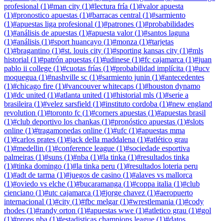
profesional
(
1
)
#
man city
(
1
)
#
lectura fría
(
1
)
#
valor apuesta
(
1
)
#
pronostico apuestas
(
1
)
#
barracas central
(
1
)
#
sarmiento
(
1
)
#
apuestas liga profesional
(
1
)
#
patrones
(
1
)
#
probabilidades
(
1
)
#
análisis de apuestas
(
1
)
#
apuesta valor
(
1
)
#
santos laguna
(
1
)
#
análisis
(
1
)
#
sport huancayo
(
1
)
#
monza
(
1
)
#
tarjetas
(
1
)
#
bragantino
(
1
)
#
st. louis city
(
1
)
#
sporting kansas city
(
1
)
#
mls
historial
(
1
)
#
patrón apuestas
(
1
)
#
udinese
(
1
)
#
fc cajamarca
(
1
)
#
juan
pablo ii college
(
1
)
#
cuotas frías
(
1
)
#
probabilidad implícita
(
1
)
#
ucv
moquegua
(
1
)
#
nashville sc
(
1
)
#
sarmiento junin
(
1
)
#
antecedentes
(
1
)
#
chicago fire
(
1
)
#
vancouver whitecaps
(
1
)
#
houston dynamo
(
1
)
#
dc united
(
1
)
#
atlanta united
(
1
)
#
historial mls
(
1
)
#
serie a
brasileira
(
1
)
#
velez sarsfield
(
1
)
#
instituto cordoba
(
1
)
#
new england
revolution
(
1
)
#
toronto fc
(
1
)
#
corners apuestas
(
1
)
#
apuestas brasil
(
1
)
#
club deportivo los chankas
(
1
)
#
pronóstico apuestas
(
1
)
#
slots
online
(
1
)
#
tragamonedas online
(
1
)
#
ufc
(
1
)
#
apuestas mma
(
1
)
#
carlos prates
(
1
)
#
jack della maddalena
(
1
)
#
atlético grau
(
1
)
#
medellin
(
1
)
#
conference league
(
1
)
#
sociedade esportiva
palmeiras
(
1
)
#
suns
(
1
)
#
nba
(
1
)
#
la tinka
(
1
)
#
resultados tinka
(
1
)
#
tinka domingo
(
1
)
#
la tinka peru
(
1
)
#
resultados loteria peru
(
1
)
#
adt de tarma
(
1
)
#
juegos de casino
(
1
)
#
alaves vs mallorca
(
1
)
#
oviedo vs elche
(
1
)
#
bucaramanga
(
1
)
#
coppa italia
(
1
)
#
club
cienciano
(
1
)
#
utc cajamarca
(
1
)
#
jorge chavez
(
1
)
#
aeropuerto
internacional
(
1
)
#
city
(
1
)
#
fbc melgar
(
1
)
#
wrestlemania
(
1
)
#
cody
rhodes
(
1
)
#
randy orton
(
1
)
#
apuestas wwe
(
1
)
#
atletico grau
(
1
)
#
gol
(
1
)
#
props nba
(
1
)
#
estadisticas champions league
(
1
)
#
datos