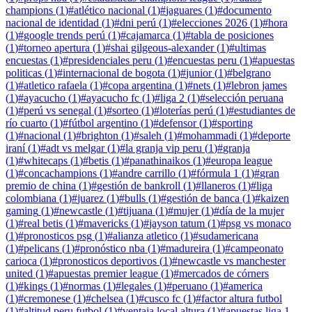
champions
(
1
)
#
atlético nacional
(
1
)
#
jaguares
(
1
)
#
documento
nacional de identidad
(
1
)
#
dni perú
(
1
)
#
elecciones 2026
(
1
)
#
hora
(
1
)
#
google trends perú
(
1
)
#
cajamarca
(
1
)
#
tabla de posiciones
(
1
)
#
torneo apertura
(
1
)
#
shai gilgeous-alexander
(
1
)
#
ultimas
encuestas
(
1
)
#
presidenciales peru
(
1
)
#
encuestas peru
(
1
)
#
apuestas
politicas
(
1
)
#
internacional de bogota
(
1
)
#
junior
(
1
)
#
belgrano
(
1
)
#
atletico rafaela
(
1
)
#
copa argentina
(
1
)
#
nets
(
1
)
#
lebron james
(
1
)
#
ayacucho
(
1
)
#
ayacucho fc
(
1
)
#
liga 2
(
1
)
#
selección peruana
(
1
)
#
perú vs senegal
(
1
)
#
sorteo
(
1
)
#
loterías perú
(
1
)
#
estudiantes de
río cuarto
(
1
)
#
fútbol argentino
(
1
)
#
defensor
(
1
)
#
sporting
(
1
)
#
nacional
(
1
)
#
brighton
(
1
)
#
saleh
(
1
)
#
mohammadi
(
1
)
#
deporte
iraní
(
1
)
#
adt vs melgar
(
1
)
#
la granja vip peru
(
1
)
#
granja
(
1
)
#
whitecaps
(
1
)
#
betis
(
1
)
#
panathinaikos
(
1
)
#
europa league
(
1
)
#
concachampions
(
1
)
#
andre carrillo
(
1
)
#
fórmula 1
(
1
)
#
gran
premio de china
(
1
)
#
gestión de bankroll
(
1
)
#
llaneros
(
1
)
#
liga
colombiana
(
1
)
#
juarez
(
1
)
#
bulls
(
1
)
#
gestión de banca
(
1
)
#
kaizen
gaming
(
1
)
#
newcastle
(
1
)
#
tijuana
(
1
)
#
mujer
(
1
)
#
día de la mujer
(
1
)
#
real betis
(
1
)
#
mavericks
(
1
)
#
jayson tatum
(
1
)
#
psg vs monaco
(
1
)
#
pronosticos psg
(
1
)
#
alianza atletico
(
1
)
#
sudamericana
(
1
)
#
pelicans
(
1
)
#
pronóstico nba
(
1
)
#
madureira
(
1
)
#
campeonato
carioca
(
1
)
#
pronosticos deportivos
(
1
)
#
newcastle vs manchester
united
(
1
)
#
apuestas premier league
(
1
)
#
mercados de córners
(
1
)
#
kings
(
1
)
#
normas
(
1
)
#
legales
(
1
)
#
peruano
(
1
)
#
america
(
1
)
#
cremonese
(
1
)
#
chelsea
(
1
)
#
cusco fc
(
1
)
#
factor altura futbol
(
1
)
#
altitud peru futbol
(
1
)
#
ventaja local altura
(
1
)
#
apuestas liga 1