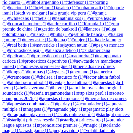
río cuarto
(
1
)
#
fútbol argentino
(
1
)
#
defensor
(
1
)
#
sporting
(
1
)
#
nacional
(
1
)
#
brighton
(
1
)
#
saleh
(
1
)
#
mohammadi
(
1
)
#
deporte
iraní
(
1
)
#
adt vs melgar
(
1
)
#
la granja vip peru
(
1
)
#
granja
(
1
)
#
whitecaps
(
1
)
#
betis
(
1
)
#
panathinaikos
(
1
)
#
europa league
(
1
)
#
concachampions
(
1
)
#
andre carrillo
(
1
)
#
fórmula 1
(
1
)
#
gran
premio de china
(
1
)
#
gestión de bankroll
(
1
)
#
llaneros
(
1
)
#
liga
colombiana
(
1
)
#
juarez
(
1
)
#
bulls
(
1
)
#
gestión de banca
(
1
)
#
kaizen
gaming
(
1
)
#
newcastle
(
1
)
#
tijuana
(
1
)
#
mujer
(
1
)
#
día de la mujer
(
1
)
#
real betis
(
1
)
#
mavericks
(
1
)
#
jayson tatum
(
1
)
#
psg vs monaco
(
1
)
#
pronosticos psg
(
1
)
#
alianza atletico
(
1
)
#
sudamericana
(
1
)
#
pelicans
(
1
)
#
pronóstico nba
(
1
)
#
madureira
(
1
)
#
campeonato
carioca
(
1
)
#
pronosticos deportivos
(
1
)
#
newcastle vs manchester
united
(
1
)
#
apuestas premier league
(
1
)
#
mercados de córners
(
1
)
#
kings
(
1
)
#
normas
(
1
)
#
legales
(
1
)
#
peruano
(
1
)
#
america
(
1
)
#
cremonese
(
1
)
#
chelsea
(
1
)
#
cusco fc
(
1
)
#
factor altura futbol
(
1
)
#
altitud peru futbol
(
1
)
#
ventaja local altura
(
1
)
#
apuestas liga 1
peru
(
1
)
#
hellas verona
(
1
)
#
havre
(
1
)
#
am i in love shine original
soundtrack
(
1
)
#
reseña tragamonedas
(
1
)
#
rtp slots perú
(
1
)
#
sorteo
champions 2026
(
1
)
#
apuestas champions
(
1
)
#
mercados de corners
(
1
)
#
apuestas combinadas
(
1
)
#
parlay
(
1
)
#
acumulador
(
1
)
#
apuesta
multiple
(
1
)
#
nuggets
(
1
)
#
pragmatic play
(
1
)
#
pragmatic play slots
(
1
)
#
pragmatic play reseña
(
1
)
#
slots online perú
(
1
)
#
starlight princess
(
1
)
#
starlight princess reseña
(
1
)
#
starlight princess rtp
(
1
)
#
premier
league apuestas
(
1
)
#
pronosticos premier
(
1
)
#
magic
(
1
)
#
orlando
magic
(
1
)
#
crash game
(
1
)
#
juego aviator
(
1
)
#
volatilidad slots