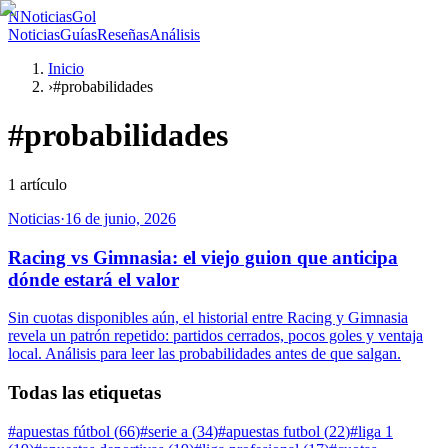
N
NoticiasGol
Noticias
Guías
Reseñas
Análisis
Inicio
›
#probabilidades
#
probabilidades
1
artículo
Noticias
·
16 de junio, 2026
Racing vs Gimnasia: el viejo guion que anticipa
dónde estará el valor
Sin cuotas disponibles aún, el historial entre Racing y Gimnasia
revela un patrón repetido: partidos cerrados, pocos goles y ventaja
local. Análisis para leer las probabilidades antes de que salgan.
Todas las etiquetas
#
apuestas fútbol
(
66
)
#
serie a
(
34
)
#
apuestas futbol
(
22
)
#
liga 1