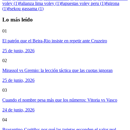
voley
(
1
)
#
alianza lima voley
(
1
)
#
apuestas voley peru
(
1
)
#
girona
(
1
)
#
sekou gassama
(
1
)
Lo más leído
01
El patrón que el Beira-Rio insiste en repetir ante Cruzeiro
25 de junio, 2026
02
Mirassol vs Gremio: la lección táctica que las cuotas ignoran
25 de junio, 2026
03
Cuando el nombre pesa más que los números: Vitoria vs Vasco
24 de junio, 2026
04
Bragantino-Coritiba: por qué las tarjetas esconden el valor real