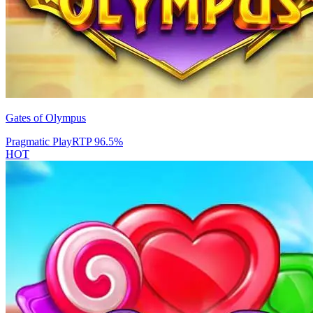
Gates of Olympus
Pragmatic Play
RTP
96.5
%
HOT