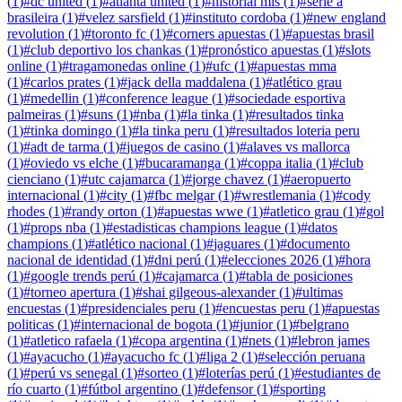
(
1
)
#
dc united
(
1
)
#
atlanta united
(
1
)
#
historial mls
(
1
)
#
serie a
brasileira
(
1
)
#
velez sarsfield
(
1
)
#
instituto cordoba
(
1
)
#
new england
revolution
(
1
)
#
toronto fc
(
1
)
#
corners apuestas
(
1
)
#
apuestas brasil
(
1
)
#
club deportivo los chankas
(
1
)
#
pronóstico apuestas
(
1
)
#
slots
online
(
1
)
#
tragamonedas online
(
1
)
#
ufc
(
1
)
#
apuestas mma
(
1
)
#
carlos prates
(
1
)
#
jack della maddalena
(
1
)
#
atlético grau
(
1
)
#
medellin
(
1
)
#
conference league
(
1
)
#
sociedade esportiva
palmeiras
(
1
)
#
suns
(
1
)
#
nba
(
1
)
#
la tinka
(
1
)
#
resultados tinka
(
1
)
#
tinka domingo
(
1
)
#
la tinka peru
(
1
)
#
resultados loteria peru
(
1
)
#
adt de tarma
(
1
)
#
juegos de casino
(
1
)
#
alaves vs mallorca
(
1
)
#
oviedo vs elche
(
1
)
#
bucaramanga
(
1
)
#
coppa italia
(
1
)
#
club
cienciano
(
1
)
#
utc cajamarca
(
1
)
#
jorge chavez
(
1
)
#
aeropuerto
internacional
(
1
)
#
city
(
1
)
#
fbc melgar
(
1
)
#
wrestlemania
(
1
)
#
cody
rhodes
(
1
)
#
randy orton
(
1
)
#
apuestas wwe
(
1
)
#
atletico grau
(
1
)
#
gol
(
1
)
#
props nba
(
1
)
#
estadisticas champions league
(
1
)
#
datos
champions
(
1
)
#
atlético nacional
(
1
)
#
jaguares
(
1
)
#
documento
nacional de identidad
(
1
)
#
dni perú
(
1
)
#
elecciones 2026
(
1
)
#
hora
(
1
)
#
google trends perú
(
1
)
#
cajamarca
(
1
)
#
tabla de posiciones
(
1
)
#
torneo apertura
(
1
)
#
shai gilgeous-alexander
(
1
)
#
ultimas
encuestas
(
1
)
#
presidenciales peru
(
1
)
#
encuestas peru
(
1
)
#
apuestas
politicas
(
1
)
#
internacional de bogota
(
1
)
#
junior
(
1
)
#
belgrano
(
1
)
#
atletico rafaela
(
1
)
#
copa argentina
(
1
)
#
nets
(
1
)
#
lebron james
(
1
)
#
ayacucho
(
1
)
#
ayacucho fc
(
1
)
#
liga 2
(
1
)
#
selección peruana
(
1
)
#
perú vs senegal
(
1
)
#
sorteo
(
1
)
#
loterías perú
(
1
)
#
estudiantes de
río cuarto
(
1
)
#
fútbol argentino
(
1
)
#
defensor
(
1
)
#
sporting