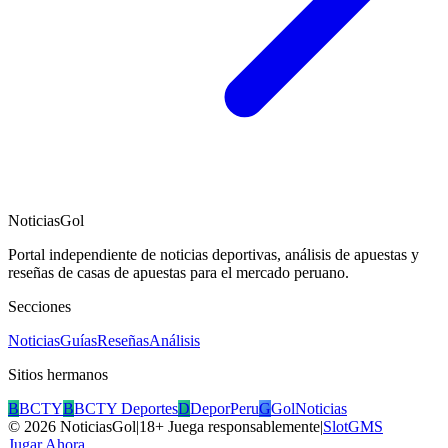
NoticiasGol
Portal independiente de noticias deportivas, análisis de apuestas y
reseñas de casas de apuestas para el mercado peruano.
Secciones
Noticias
Guías
Reseñas
Análisis
Sitios hermanos
B
BCTY
B
BCTY Deportes
D
DeporPeru
G
GolNoticias
©
2026
NoticiasGol
|
18+ Juega responsablemente
|
SlotGMS
Jugar Ahora