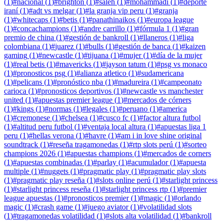
(
1
)
#
nacional
(
1
)
#
brighton
(
1
)
#
saleh
(
1
)
#
mohammadi
(
1
)
#
deporte
iraní
(
1
)
#
adt vs melgar
(
1
)
#
la granja vip peru
(
1
)
#
granja
(
1
)
#
whitecaps
(
1
)
#
betis
(
1
)
#
panathinaikos
(
1
)
#
europa league
(
1
)
#
concachampions
(
1
)
#
andre carrillo
(
1
)
#
fórmula 1
(
1
)
#
gran
premio de china
(
1
)
#
gestión de bankroll
(
1
)
#
llaneros
(
1
)
#
liga
colombiana
(
1
)
#
juarez
(
1
)
#
bulls
(
1
)
#
gestión de banca
(
1
)
#
kaizen
gaming
(
1
)
#
newcastle
(
1
)
#
tijuana
(
1
)
#
mujer
(
1
)
#
día de la mujer
(
1
)
#
real betis
(
1
)
#
mavericks
(
1
)
#
jayson tatum
(
1
)
#
psg vs monaco
(
1
)
#
pronosticos psg
(
1
)
#
alianza atletico
(
1
)
#
sudamericana
(
1
)
#
pelicans
(
1
)
#
pronóstico nba
(
1
)
#
madureira
(
1
)
#
campeonato
carioca
(
1
)
#
pronosticos deportivos
(
1
)
#
newcastle vs manchester
united
(
1
)
#
apuestas premier league
(
1
)
#
mercados de córners
(
1
)
#
kings
(
1
)
#
normas
(
1
)
#
legales
(
1
)
#
peruano
(
1
)
#
america
(
1
)
#
cremonese
(
1
)
#
chelsea
(
1
)
#
cusco fc
(
1
)
#
factor altura futbol
(
1
)
#
altitud peru futbol
(
1
)
#
ventaja local altura
(
1
)
#
apuestas liga 1
peru
(
1
)
#
hellas verona
(
1
)
#
havre
(
1
)
#
am i in love shine original
soundtrack
(
1
)
#
reseña tragamonedas
(
1
)
#
rtp slots perú
(
1
)
#
sorteo
champions 2026
(
1
)
#
apuestas champions
(
1
)
#
mercados de corners
(
1
)
#
apuestas combinadas
(
1
)
#
parlay
(
1
)
#
acumulador
(
1
)
#
apuesta
multiple
(
1
)
#
nuggets
(
1
)
#
pragmatic play
(
1
)
#
pragmatic play slots
(
1
)
#
pragmatic play reseña
(
1
)
#
slots online perú
(
1
)
#
starlight princess
(
1
)
#
starlight princess reseña
(
1
)
#
starlight princess rtp
(
1
)
#
premier
league apuestas
(
1
)
#
pronosticos premier
(
1
)
#
magic
(
1
)
#
orlando
magic
(
1
)
#
crash game
(
1
)
#
juego aviator
(
1
)
#
volatilidad slots
(
1
)
#
tragamonedas volatilidad
(
1
)
#
slots alta volatilidad
(
1
)
#
bankroll