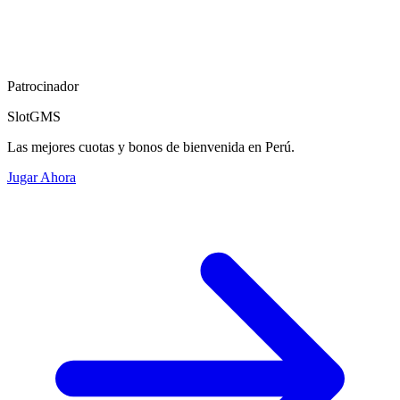
Patrocinador
SlotGMS
Las mejores cuotas y bonos de bienvenida en Perú.
Jugar Ahora