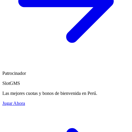
Patrocinador
SlotGMS
Las mejores cuotas y bonos de bienvenida en Perú.
Jugar Ahora