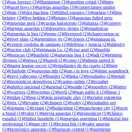
(
3
)
#
san lorenzo
(
3
)
#
fluminense
(
3
)
#
sporting cristal
(
3
)
#
inter
(
3
)
#
sport boys
(
3
)
#
tarjetas amarillas
(
3
)
#
comerciantes unidos
(
3
)
#
mls
(
3
)
#
slot machine
(
3
)
#
fútbol europeo
(
3
)
#
melgar
(
3
)
#
liga
betplay
(
3
)
#
live betting
(
3
)
#
betano
(
3
)
#
apuestas futbol peru
(
3
)
#
apuestas perú
(
3
)
#
cuotas baloncesto
(
3
)
#
alianza
(
3
)
#
corners
(
2
)
#
tarjetas apuestas
(
2
)
#
deportivo riestra
(
2
)
#
estadisticas
(
2
)
#
apuestas la liga
(
2
)
#
remo
(
2
)
#
liverpool
(
2
)
#
chapecoense-sc
(
2
)
#
river plate
(
2
)
#
argentinos jrs
(
2
)
#
córners
(
2
)
#
gimnasia m.
(
2
)
#
central cordoba de santiago
(
2
)
#
defensa y justicia
(
2
)
#
aldosivi
(
2
)
#
racing club
(
2
)
#
gimnasia l.p.
(
2
)
#
cruz azul
(
2
)
#
puebla
(
2
)
#
huracan
(
2
)
#
banfield
(
2
)
#
apuestas liga 1
(
2
)
#
adt
(
2
)
#
primera
division
(
2
)
#
genoa
(
2
)
#
napoli
(
2
)
#
como
(
2
)
#
atlanta united fc
(
2
)
#
major league soccer
(
2
)
#
estudiantes de rio cuarto
(
2
)
#
tigre
(
2
)
#
charlotte
(
2
)
#
apuestas mls
(
2
)
#
am i in love
(
2
)
#
shine soundtrack
(
2
)
#
rayo vallecano
(
2
)
#
thunder
(
2
)
#
tinka
(
2
)
#
resultados
(
2
)
#
getafe
(
2
)
#
pronósticos deportivos
(
2
)
#
casino online
(
2
)
#
ecuabet
(
2
)
#
atletico nacional
(
2
)
#
arsenal
(
2
)
#
seattle
(
2
)
#
sounders
(
2
)
#
tigres
(
2
)
#
warriors
(
2
)
#
juventus
(
2
)
#
perú
(
2
)
#
juan pablo ii
(
2
)
#
ligue 1
(
2
)
#
milan
(
2
)
#
psg
(
2
)
#
slots pragmatic play
(
2
)
#
aviator estrategia
(
2
)
#
jetx
(
2
)
#
levante
(
2
)
#
clippers
(
2
)
#
voley
(
2
)
#
resultados uni
(
2
)
#
slotgms
(
2
)
#
cristal
(
2
)
#
bodø/glimt
(
2
)
#
manchester city
(
2
)
#
serie
a brasil
(
1
)
#
valor
(
1
)
#
previa apuestas
(
1
)
#
pronosticos
(
1
)
#
clásico
español
(
1
)
#
fútbol brasileño
(
1
)
#
apuestas argentina
(
1
)
#
historial liga
profesional
(
1
)
#
man city
(
1
)
#
lectura fría
(
1
)
#
valor apuesta
(
1
)
#
pronostico apuestas
(
1
)
#
barracas central
(
1
)
#
sarmiento