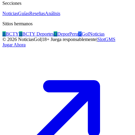
Secciones
Noticias
Guías
Reseñas
Análisis
Sitios hermanos
B
BCTY
B
BCTY Deportes
D
DeporPeru
G
GolNoticias
©
2026
NoticiasGol
|
18+ Juega responsablemente
|
SlotGMS
Jugar Ahora