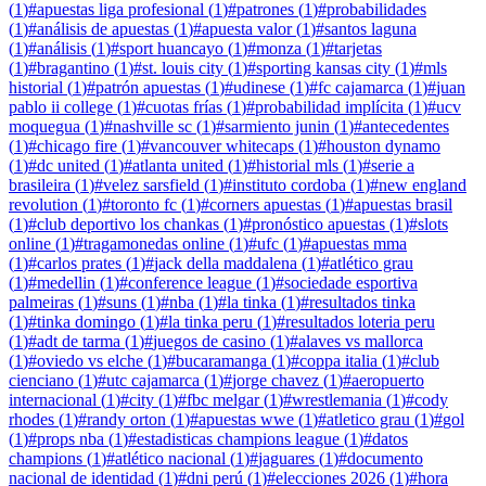
(
1
)
#
apuestas liga profesional
(
1
)
#
patrones
(
1
)
#
probabilidades
(
1
)
#
análisis de apuestas
(
1
)
#
apuesta valor
(
1
)
#
santos laguna
(
1
)
#
análisis
(
1
)
#
sport huancayo
(
1
)
#
monza
(
1
)
#
tarjetas
(
1
)
#
bragantino
(
1
)
#
st. louis city
(
1
)
#
sporting kansas city
(
1
)
#
mls
historial
(
1
)
#
patrón apuestas
(
1
)
#
udinese
(
1
)
#
fc cajamarca
(
1
)
#
juan
pablo ii college
(
1
)
#
cuotas frías
(
1
)
#
probabilidad implícita
(
1
)
#
ucv
moquegua
(
1
)
#
nashville sc
(
1
)
#
sarmiento junin
(
1
)
#
antecedentes
(
1
)
#
chicago fire
(
1
)
#
vancouver whitecaps
(
1
)
#
houston dynamo
(
1
)
#
dc united
(
1
)
#
atlanta united
(
1
)
#
historial mls
(
1
)
#
serie a
brasileira
(
1
)
#
velez sarsfield
(
1
)
#
instituto cordoba
(
1
)
#
new england
revolution
(
1
)
#
toronto fc
(
1
)
#
corners apuestas
(
1
)
#
apuestas brasil
(
1
)
#
club deportivo los chankas
(
1
)
#
pronóstico apuestas
(
1
)
#
slots
online
(
1
)
#
tragamonedas online
(
1
)
#
ufc
(
1
)
#
apuestas mma
(
1
)
#
carlos prates
(
1
)
#
jack della maddalena
(
1
)
#
atlético grau
(
1
)
#
medellin
(
1
)
#
conference league
(
1
)
#
sociedade esportiva
palmeiras
(
1
)
#
suns
(
1
)
#
nba
(
1
)
#
la tinka
(
1
)
#
resultados tinka
(
1
)
#
tinka domingo
(
1
)
#
la tinka peru
(
1
)
#
resultados loteria peru
(
1
)
#
adt de tarma
(
1
)
#
juegos de casino
(
1
)
#
alaves vs mallorca
(
1
)
#
oviedo vs elche
(
1
)
#
bucaramanga
(
1
)
#
coppa italia
(
1
)
#
club
cienciano
(
1
)
#
utc cajamarca
(
1
)
#
jorge chavez
(
1
)
#
aeropuerto
internacional
(
1
)
#
city
(
1
)
#
fbc melgar
(
1
)
#
wrestlemania
(
1
)
#
cody
rhodes
(
1
)
#
randy orton
(
1
)
#
apuestas wwe
(
1
)
#
atletico grau
(
1
)
#
gol
(
1
)
#
props nba
(
1
)
#
estadisticas champions league
(
1
)
#
datos
champions
(
1
)
#
atlético nacional
(
1
)
#
jaguares
(
1
)
#
documento
nacional de identidad
(
1
)
#
dni perú
(
1
)
#
elecciones 2026
(
1
)
#
hora