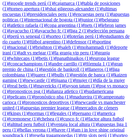
(
1
)
#
google trends perú
(
1
)
#
cajamarca
(
1
)
#
tabla de posiciones
(
1
)
#
torneo apertura
(
1
)
#
shai gilgeous-alexander
(
1
)
#
ultimas
encuestas
(
1
)
#
presidenciales peru
(
1
)
#
encuestas peru
(
1
)
#
apuestas
politicas
(
1
)
#
internacional de bogota
(
1
)
#
junior
(
1
)
#
belgrano
(
1
)
#
atletico rafaela
(
1
)
#
copa argentina
(
1
)
#
nets
(
1
)
#
lebron james
(
1
)
#
ayacucho
(
1
)
#
ayacucho fc
(
1
)
#
liga 2
(
1
)
#
selección peruana
(
1
)
#
perú vs senegal
(
1
)
#
sorteo
(
1
)
#
loterías perú
(
1
)
#
estudiantes de
río cuarto
(
1
)
#
fútbol argentino
(
1
)
#
defensor
(
1
)
#
sporting
(
1
)
#
nacional
(
1
)
#
brighton
(
1
)
#
saleh
(
1
)
#
mohammadi
(
1
)
#
deporte
iraní
(
1
)
#
adt vs melgar
(
1
)
#
la granja vip peru
(
1
)
#
granja
(
1
)
#
whitecaps
(
1
)
#
betis
(
1
)
#
panathinaikos
(
1
)
#
europa league
(
1
)
#
concachampions
(
1
)
#
andre carrillo
(
1
)
#
fórmula 1
(
1
)
#
gran
premio de china
(
1
)
#
gestión de bankroll
(
1
)
#
llaneros
(
1
)
#
liga
colombiana
(
1
)
#
juarez
(
1
)
#
bulls
(
1
)
#
gestión de banca
(
1
)
#
kaizen
gaming
(
1
)
#
newcastle
(
1
)
#
tijuana
(
1
)
#
mujer
(
1
)
#
día de la mujer
(
1
)
#
real betis
(
1
)
#
mavericks
(
1
)
#
jayson tatum
(
1
)
#
psg vs monaco
(
1
)
#
pronosticos psg
(
1
)
#
alianza atletico
(
1
)
#
sudamericana
(
1
)
#
pelicans
(
1
)
#
pronóstico nba
(
1
)
#
madureira
(
1
)
#
campeonato
carioca
(
1
)
#
pronosticos deportivos
(
1
)
#
newcastle vs manchester
united
(
1
)
#
apuestas premier league
(
1
)
#
mercados de córners
(
1
)
#
kings
(
1
)
#
normas
(
1
)
#
legales
(
1
)
#
peruano
(
1
)
#
america
(
1
)
#
cremonese
(
1
)
#
chelsea
(
1
)
#
cusco fc
(
1
)
#
factor altura futbol
(
1
)
#
altitud peru futbol
(
1
)
#
ventaja local altura
(
1
)
#
apuestas liga 1
peru
(
1
)
#
hellas verona
(
1
)
#
havre
(
1
)
#
am i in love shine original
soundtrack
(
1
)
#
reseña tragamonedas
(
1
)
#
rtp slots perú
(
1
)
#
sorteo