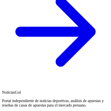
NoticiasGol
Portal independiente de noticias deportivas, análisis de apuestas y
reseñas de casas de apuestas para el mercado peruano.