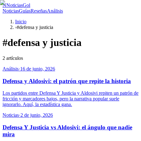
N
NoticiasGol
Noticias
Guías
Reseñas
Análisis
Inicio
›
#defensa y justicia
#
defensa y justicia
2
artículos
Análisis
·
16 de junio, 2026
Defensa y Aldosivi: el patrón que repite la historia
Los partidos entre Defensa Y Justicia y Aldosivi repiten un patrón de
fricción y marcadores bajos, pero la narrativa popular suele
ignorarlo. Aquí, la estadística gana.
Noticias
·
2 de junio, 2026
Defensa Y Justicia vs Aldosivi: el ángulo que nadie
mira