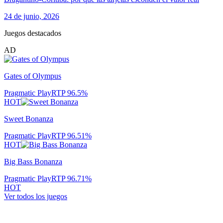
24 de junio, 2026
Juegos destacados
AD
Gates of Olympus
Pragmatic Play
RTP
96.5
%
HOT
Sweet Bonanza
Pragmatic Play
RTP
96.51
%
HOT
Big Bass Bonanza
Pragmatic Play
RTP
96.71
%
HOT
Ver todos los juegos