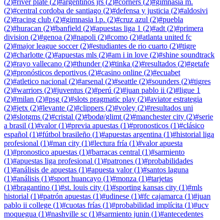
(
2
)
#
river plate
(
2
)
#
argentinos jrs
(
2
)
#
córners
(
2
)
#
gimnasia m.
(
2
)
#
central cordoba de santiago
(
2
)
#
defensa y justicia
(
2
)
#
aldosivi
(
2
)
#
racing club
(
2
)
#
gimnasia l.p.
(
2
)
#
cruz azul
(
2
)
#
puebla
(
2
)
#
huracan
(
2
)
#
banfield
(
2
)
#
apuestas liga 1
(
2
)
#
adt
(
2
)
#
primera
division
(
2
)
#
genoa
(
2
)
#
napoli
(
2
)
#
como
(
2
)
#
atlanta united fc
(
2
)
#
major league soccer
(
2
)
#
estudiantes de rio cuarto
(
2
)
#
tigre
(
2
)
#
charlotte
(
2
)
#
apuestas mls
(
2
)
#
am i in love
(
2
)
#
shine soundtrack
(
2
)
#
rayo vallecano
(
2
)
#
thunder
(
2
)
#
tinka
(
2
)
#
resultados
(
2
)
#
getafe
(
2
)
#
pronósticos deportivos
(
2
)
#
casino online
(
2
)
#
ecuabet
(
2
)
#
atletico nacional
(
2
)
#
arsenal
(
2
)
#
seattle
(
2
)
#
sounders
(
2
)
#
tigres
(
2
)
#
warriors
(
2
)
#
juventus
(
2
)
#
perú
(
2
)
#
juan pablo ii
(
2
)
#
ligue 1
(
2
)
#
milan
(
2
)
#
psg
(
2
)
#
slots pragmatic play
(
2
)
#
aviator estrategia
(
2
)
#
jetx
(
2
)
#
levante
(
2
)
#
clippers
(
2
)
#
voley
(
2
)
#
resultados uni
(
2
)
#
slotgms
(
2
)
#
cristal
(
2
)
#
bodø/glimt
(
2
)
#
manchester city
(
2
)
#
serie
a brasil
(
1
)
#
valor
(
1
)
#
previa apuestas
(
1
)
#
pronosticos
(
1
)
#
clásico
español
(
1
)
#
fútbol brasileño
(
1
)
#
apuestas argentina
(
1
)
#
historial liga
profesional
(
1
)
#
man city
(
1
)
#
lectura fría
(
1
)
#
valor apuesta
(
1
)
#
pronostico apuestas
(
1
)
#
barracas central
(
1
)
#
sarmiento
(
1
)
#
apuestas liga profesional
(
1
)
#
patrones
(
1
)
#
probabilidades
(
1
)
#
análisis de apuestas
(
1
)
#
apuesta valor
(
1
)
#
santos laguna
(
1
)
#
análisis
(
1
)
#
sport huancayo
(
1
)
#
monza
(
1
)
#
tarjetas
(
1
)
#
bragantino
(
1
)
#
st. louis city
(
1
)
#
sporting kansas city
(
1
)
#
mls
historial
(
1
)
#
patrón apuestas
(
1
)
#
udinese
(
1
)
#
fc cajamarca
(
1
)
#
juan
pablo ii college
(
1
)
#
cuotas frías
(
1
)
#
probabilidad implícita
(
1
)
#
ucv
moquegua
(
1
)
#
nashville sc
(
1
)
#
sarmiento junin
(
1
)
#
antecedentes