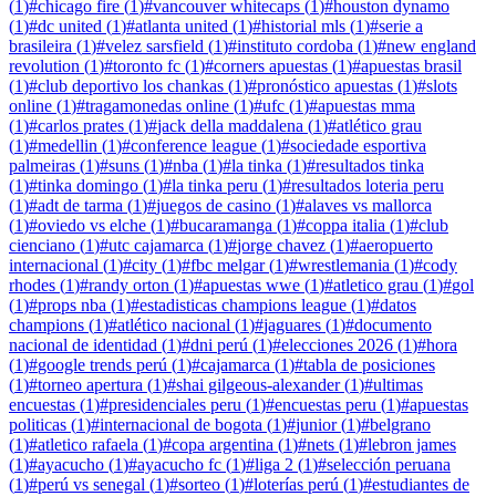
(
1
)
#
chicago fire
(
1
)
#
vancouver whitecaps
(
1
)
#
houston dynamo
(
1
)
#
dc united
(
1
)
#
atlanta united
(
1
)
#
historial mls
(
1
)
#
serie a
brasileira
(
1
)
#
velez sarsfield
(
1
)
#
instituto cordoba
(
1
)
#
new england
revolution
(
1
)
#
toronto fc
(
1
)
#
corners apuestas
(
1
)
#
apuestas brasil
(
1
)
#
club deportivo los chankas
(
1
)
#
pronóstico apuestas
(
1
)
#
slots
online
(
1
)
#
tragamonedas online
(
1
)
#
ufc
(
1
)
#
apuestas mma
(
1
)
#
carlos prates
(
1
)
#
jack della maddalena
(
1
)
#
atlético grau
(
1
)
#
medellin
(
1
)
#
conference league
(
1
)
#
sociedade esportiva
palmeiras
(
1
)
#
suns
(
1
)
#
nba
(
1
)
#
la tinka
(
1
)
#
resultados tinka
(
1
)
#
tinka domingo
(
1
)
#
la tinka peru
(
1
)
#
resultados loteria peru
(
1
)
#
adt de tarma
(
1
)
#
juegos de casino
(
1
)
#
alaves vs mallorca
(
1
)
#
oviedo vs elche
(
1
)
#
bucaramanga
(
1
)
#
coppa italia
(
1
)
#
club
cienciano
(
1
)
#
utc cajamarca
(
1
)
#
jorge chavez
(
1
)
#
aeropuerto
internacional
(
1
)
#
city
(
1
)
#
fbc melgar
(
1
)
#
wrestlemania
(
1
)
#
cody
rhodes
(
1
)
#
randy orton
(
1
)
#
apuestas wwe
(
1
)
#
atletico grau
(
1
)
#
gol
(
1
)
#
props nba
(
1
)
#
estadisticas champions league
(
1
)
#
datos
champions
(
1
)
#
atlético nacional
(
1
)
#
jaguares
(
1
)
#
documento
nacional de identidad
(
1
)
#
dni perú
(
1
)
#
elecciones 2026
(
1
)
#
hora
(
1
)
#
google trends perú
(
1
)
#
cajamarca
(
1
)
#
tabla de posiciones
(
1
)
#
torneo apertura
(
1
)
#
shai gilgeous-alexander
(
1
)
#
ultimas
encuestas
(
1
)
#
presidenciales peru
(
1
)
#
encuestas peru
(
1
)
#
apuestas
politicas
(
1
)
#
internacional de bogota
(
1
)
#
junior
(
1
)
#
belgrano
(
1
)
#
atletico rafaela
(
1
)
#
copa argentina
(
1
)
#
nets
(
1
)
#
lebron james
(
1
)
#
ayacucho
(
1
)
#
ayacucho fc
(
1
)
#
liga 2
(
1
)
#
selección peruana
(
1
)
#
perú vs senegal
(
1
)
#
sorteo
(
1
)
#
loterías perú
(
1
)
#
estudiantes de