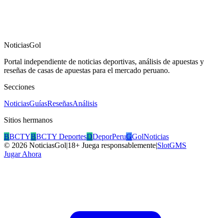
NoticiasGol
Portal independiente de noticias deportivas, análisis de apuestas y
reseñas de casas de apuestas para el mercado peruano.
Secciones
Noticias
Guías
Reseñas
Análisis
Sitios hermanos
B
BCTY
B
BCTY Deportes
D
DeporPeru
G
GolNoticias
©
2026
NoticiasGol
|
18+ Juega responsablemente
|
SlotGMS
Jugar Ahora