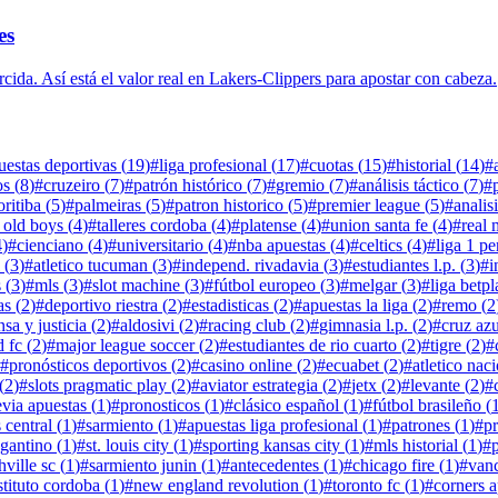
es
cida. Así está el valor real en Lakers-Clippers para apostar con cabeza.
uestas deportivas
(
19
)
#
liga profesional
(
17
)
#
cuotas
(
15
)
#
historial
(
14
)
#
os
(
8
)
#
cruzeiro
(
7
)
#
patrón histórico
(
7
)
#
gremio
(
7
)
#
análisis táctico
(
7
)
#
oritiba
(
5
)
#
palmeiras
(
5
)
#
patron historico
(
5
)
#
premier league
(
5
)
#
analis
 old boys
(
4
)
#
talleres cordoba
(
4
)
#
platense
(
4
)
#
union santa fe
(
4
)
#
real 
4
)
#
cienciano
(
4
)
#
universitario
(
4
)
#
nba apuestas
(
4
)
#
celtics
(
4
)
#
liga 1 pe
(
3
)
#
atletico tucuman
(
3
)
#
independ. rivadavia
(
3
)
#
estudiantes l.p.
(
3
)
#
i
s
(
3
)
#
mls
(
3
)
#
slot machine
(
3
)
#
fútbol europeo
(
3
)
#
melgar
(
3
)
#
liga betpl
as
(
2
)
#
deportivo riestra
(
2
)
#
estadisticas
(
2
)
#
apuestas la liga
(
2
)
#
remo
(
2
sa y justicia
(
2
)
#
aldosivi
(
2
)
#
racing club
(
2
)
#
gimnasia l.p.
(
2
)
#
cruz azu
d fc
(
2
)
#
major league soccer
(
2
)
#
estudiantes de rio cuarto
(
2
)
#
tigre
(
2
)
#
#
pronósticos deportivos
(
2
)
#
casino online
(
2
)
#
ecuabet
(
2
)
#
atletico nac
(
2
)
#
slots pragmatic play
(
2
)
#
aviator estrategia
(
2
)
#
jetx
(
2
)
#
levante
(
2
)
#
evia apuestas
(
1
)
#
pronosticos
(
1
)
#
clásico español
(
1
)
#
fútbol brasileño
(
 central
(
1
)
#
sarmiento
(
1
)
#
apuestas liga profesional
(
1
)
#
patrones
(
1
)
#
p
agantino
(
1
)
#
st. louis city
(
1
)
#
sporting kansas city
(
1
)
#
mls historial
(
1
)
#
hville sc
(
1
)
#
sarmiento junin
(
1
)
#
antecedentes
(
1
)
#
chicago fire
(
1
)
#
van
stituto cordoba
(
1
)
#
new england revolution
(
1
)
#
toronto fc
(
1
)
#
corners a