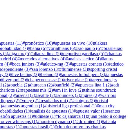
apuestas
(
11
)
#
pronóstico
(
10
)
#
apuestas en vivo
(
10
)
#
lakers
probabilidad
(
7
)
#
bahia
(
6
)
#
corinthians
(
6
)
#
sao paulo
(
6
)
#
brasileirao
is
(
5
)
#
liga mx
(
5
)
#
alianza lima
(
5
)
#
deportivo garcilaso
(
5
)
#
chankas
madrid
(
4
)
#
mercados alternativos
(
4
)
#
analisis tactico
(
4
)
#
lanus
ru
(
4
)
#
boca juniors
(
3
)
#
atletico-mg
(
3
)
#
apuestas corners
(
3
)
#
atletico
ndependiente
(
3
)
#
san lorenzo
(
3
)
#
fluminense
(
3
)
#
sporting cristal
ay
(
3
)
#
live betting
(
3
)
#
betano
(
3
)
#
apuestas futbol peru
(
3
)
#
apuestas
)
#
liverpool
(
2
)
#
chapecoense-sc
(
2
)
#
river plate
(
2
)
#
argentinos jrs
l
(
2
)
#
puebla
(
2
)
#
huracan
(
2
)
#
banfield
(
2
)
#
apuestas liga 1
(
2
)
#
adt
charlotte
(
2
)
#
apuestas mls
(
2
)
#
am i in love
(
2
)
#
shine soundtrack
ional
(
2
)
#
arsenal
(
2
)
#
seattle
(
2
)
#
sounders
(
2
)
#
tigres
(
2
)
#
warriors
clippers
(
2
)
#
voley
(
2
)
#
resultados uni
(
2
)
#
slotgms
(
2
)
#
cristal
1
)
#
apuestas argentina
(
1
)
#
historial liga profesional
(
1
)
#
man city
robabilidades
(
1
)
#
análisis de apuestas
(
1
)
#
apuesta valor
(
1
)
#
santos
patrón apuestas
(
1
)
#
udinese
(
1
)
#
fc cajamarca
(
1
)
#
juan pablo ii college
couver whitecaps
(
1
)
#
houston dynamo
(
1
)
#
dc united
(
1
)
#
atlanta
puestas
(
1
)
#
apuestas brasil
(
1
)
#
club deportivo los chankas