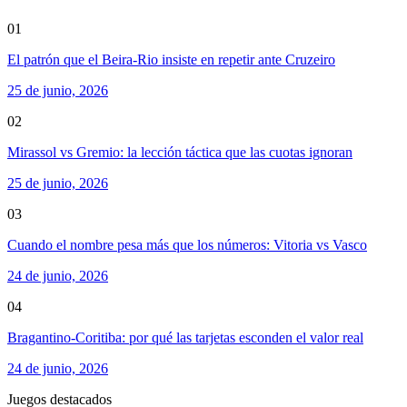
01
El patrón que el Beira-Rio insiste en repetir ante Cruzeiro
25 de junio, 2026
02
Mirassol vs Gremio: la lección táctica que las cuotas ignoran
25 de junio, 2026
03
Cuando el nombre pesa más que los números: Vitoria vs Vasco
24 de junio, 2026
04
Bragantino-Coritiba: por qué las tarjetas esconden el valor real
24 de junio, 2026
Juegos destacados