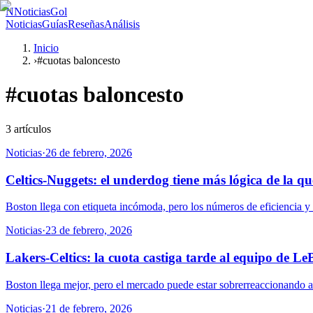
N
NoticiasGol
Noticias
Guías
Reseñas
Análisis
Inicio
›
#cuotas baloncesto
#
cuotas baloncesto
3
artículos
Noticias
·
26 de febrero, 2026
Celtics-Nuggets: el underdog tiene más lógica de la qu
Boston llega con etiqueta incómoda, pero los números de eficiencia y
Noticias
·
23 de febrero, 2026
Lakers-Celtics: la cuota castiga tarde al equipo de L
Boston llega mejor, pero el mercado puede estar sobrerreaccionando al
Noticias
·
21 de febrero, 2026