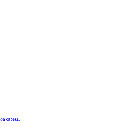
con cabeza.