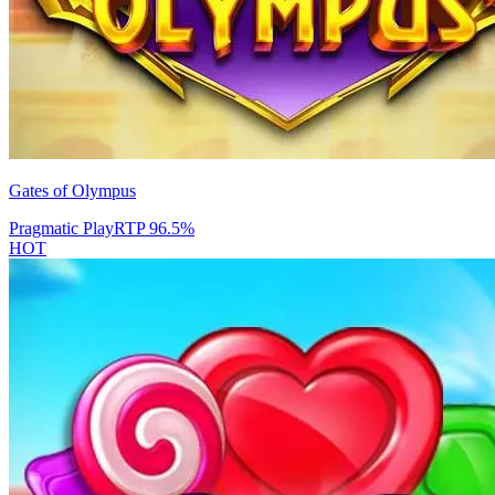
Gates of Olympus
Pragmatic Play
RTP
96.5
%
HOT