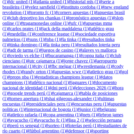
(
1
)
#
dc united
(
1
)
#
atlanta united
(
1
)
#
historial mls
(
1
)
#
serie a
brasileira
(
1
)
#
velez sarsfield
(
1
)
#
instituto cordoba
(
1
)
#
new england
revolution
(
1
)
#
toronto fc
(
1
)
#
corners apuestas
(
1
)
#
apuestas brasil
(
1
)
#
club deportivo los chankas
(
1
)
#
pronóstico apuestas
(
1
)
#
slots
online
(
1
)
#
tragamonedas online
(
1
)
#
ufc
(
1
)
#
apuestas mma
(
1
)
#
carlos prates
(
1
)
#
jack della maddalena
(
1
)
#
atlético grau
(
1
)
#
medellin
(
1
)
#
conference league
(
1
)
#
sociedade esportiva
palmeiras
(
1
)
#
suns
(
1
)
#
nba
(
1
)
#
la tinka
(
1
)
#
resultados tinka
(
1
)
#
tinka domingo
(
1
)
#
la tinka peru
(
1
)
#
resultados loteria peru
(
1
)
#
adt de tarma
(
1
)
#
juegos de casino
(
1
)
#
alaves vs mallorca
(
1
)
#
oviedo vs elche
(
1
)
#
bucaramanga
(
1
)
#
coppa italia
(
1
)
#
club
cienciano
(
1
)
#
utc cajamarca
(
1
)
#
jorge chavez
(
1
)
#
aeropuerto
internacional
(
1
)
#
city
(
1
)
#
fbc melgar
(
1
)
#
wrestlemania
(
1
)
#
cody
rhodes
(
1
)
#
randy orton
(
1
)
#
apuestas wwe
(
1
)
#
atletico grau
(
1
)
#
gol
(
1
)
#
props nba
(
1
)
#
estadisticas champions league
(
1
)
#
datos
champions
(
1
)
#
atlético nacional
(
1
)
#
jaguares
(
1
)
#
documento
nacional de identidad
(
1
)
#
dni perú
(
1
)
#
elecciones 2026
(
1
)
#
hora
(
1
)
#
google trends perú
(
1
)
#
cajamarca
(
1
)
#
tabla de posiciones
(
1
)
#
torneo apertura
(
1
)
#
shai gilgeous-alexander
(
1
)
#
ultimas
encuestas
(
1
)
#
presidenciales peru
(
1
)
#
encuestas peru
(
1
)
#
apuestas
politicas
(
1
)
#
internacional de bogota
(
1
)
#
junior
(
1
)
#
belgrano
(
1
)
#
atletico rafaela
(
1
)
#
copa argentina
(
1
)
#
nets
(
1
)
#
lebron james
(
1
)
#
ayacucho
(
1
)
#
ayacucho fc
(
1
)
#
liga 2
(
1
)
#
selección peruana
(
1
)
#
perú vs senegal
(
1
)
#
sorteo
(
1
)
#
loterías perú
(
1
)
#
estudiantes de
río cuarto
(
1
)
#
fútbol argentino
(
1
)
#
defensor
(
1
)
#
sporting