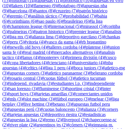
(
15
)
#
historial
(
14
)
#
apuestas
(
11
)
#
pronóstico
(
10
)
#
apuestas en vivo
(
10
)
#
lakers
(
10
)
#
flamengo
(
9
)
#
botafogo
(
9
)
#
apuestas nba
(
9
)
#
barcelona
(
8
)
#
santos
(
8
)
#
cruzeiro
(
7
)
#
patrón histórico
(
7
)
#
gremio
(
7
)
#
análisis táctico
(
7
)
#
probabilidad
(
7
)
#
bahia
(
6
)
#
corinthians
(
6
)
#
sao paulo
(
6
)
#
brasileirao
(
6
)
#
la liga
(
6
)
#
champions league
(
6
)
#
internacional
(
5
)
#
mirassol
(
5
)
#
coritiba
(
5
)
#
palmeiras
(
5
)
#
patron historico
(
5
)
#
premier league
(
5
)
#
analisis
(
5
)
#
liga mx
(
5
)
#
alianza lima
(
5
)
#
deportivo garcilaso
(
5
)
#
chankas
(
5
)
#
peru
(
5
)
#
vitoria
(
4
)
#
vasco da gama
(
4
)
#
rb bragantino
(
4
)
#
newells old boys
(
4
)
#
talleres cordoba
(
4
)
#
platense
(
4
)
#
union
santa fe
(
4
)
#
real madrid
(
4
)
#
mercados alternativos
(
4
)
#
analisis
tactico
(
4
)
#
lanus
(
4
)
#
monterrey
(
4
)
#
primera división
(
4
)
#
cusco
(
4
)
#
copa libertadores
(
4
)
#
cienciano
(
4
)
#
universitario
(
4
)
#
nba
apuestas
(
4
)
#
celtics
(
4
)
#
liga 1 peru
(
4
)
#
boca juniors
(
3
)
#
atletico-mg
(
3
)
#
apuestas corners
(
3
)
#
atletico paranaense
(
3
)
#
belgrano cordoba
(
3
)
#
rosario central
(
3
)
#
cuotas fútbol
(
3
)
#
atletico tucuman
(
3
)
#
independ. rivadavia
(
3
)
#
estudiantes l.p.
(
3
)
#
independiente
(
3
)
#
san lorenzo
(
3
)
#
fluminense
(
3
)
#
sporting cristal
(
3
)
#
inter
(
3
)
#
sport boys
(
3
)
#
tarjetas amarillas
(
3
)
#
comerciantes unidos
(
3
)
#
mls
(
3
)
#
slot machine
(
3
)
#
fútbol europeo
(
3
)
#
melgar
(
3
)
#
liga
betplay
(
3
)
#
live betting
(
3
)
#
betano
(
3
)
#
apuestas futbol peru
(
3
)
#
apuestas perú
(
3
)
#
cuotas baloncesto
(
3
)
#
alianza
(
3
)
#
corners
(
2
)
#
tarjetas apuestas
(
2
)
#
deportivo riestra
(
2
)
#
estadisticas
(
2
)
#
apuestas la liga
(
2
)
#
remo
(
2
)
#
liverpool
(
2
)
#
chapecoense-sc
(
2
)
#
river plate
(
2
)
#
argentinos jrs
(
2
)
#
córners
(
2
)
#
gimnasia m.