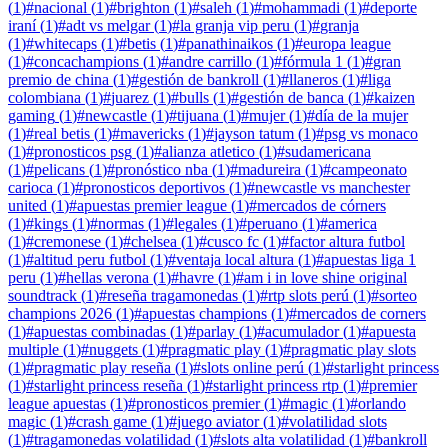
(
1
)
#
nacional
(
1
)
#
brighton
(
1
)
#
saleh
(
1
)
#
mohammadi
(
1
)
#
deporte
iraní
(
1
)
#
adt vs melgar
(
1
)
#
la granja vip peru
(
1
)
#
granja
(
1
)
#
whitecaps
(
1
)
#
betis
(
1
)
#
panathinaikos
(
1
)
#
europa league
(
1
)
#
concachampions
(
1
)
#
andre carrillo
(
1
)
#
fórmula 1
(
1
)
#
gran
premio de china
(
1
)
#
gestión de bankroll
(
1
)
#
llaneros
(
1
)
#
liga
colombiana
(
1
)
#
juarez
(
1
)
#
bulls
(
1
)
#
gestión de banca
(
1
)
#
kaizen
gaming
(
1
)
#
newcastle
(
1
)
#
tijuana
(
1
)
#
mujer
(
1
)
#
día de la mujer
(
1
)
#
real betis
(
1
)
#
mavericks
(
1
)
#
jayson tatum
(
1
)
#
psg vs monaco
(
1
)
#
pronosticos psg
(
1
)
#
alianza atletico
(
1
)
#
sudamericana
(
1
)
#
pelicans
(
1
)
#
pronóstico nba
(
1
)
#
madureira
(
1
)
#
campeonato
carioca
(
1
)
#
pronosticos deportivos
(
1
)
#
newcastle vs manchester
united
(
1
)
#
apuestas premier league
(
1
)
#
mercados de córners
(
1
)
#
kings
(
1
)
#
normas
(
1
)
#
legales
(
1
)
#
peruano
(
1
)
#
america
(
1
)
#
cremonese
(
1
)
#
chelsea
(
1
)
#
cusco fc
(
1
)
#
factor altura futbol
(
1
)
#
altitud peru futbol
(
1
)
#
ventaja local altura
(
1
)
#
apuestas liga 1
peru
(
1
)
#
hellas verona
(
1
)
#
havre
(
1
)
#
am i in love shine original
soundtrack
(
1
)
#
reseña tragamonedas
(
1
)
#
rtp slots perú
(
1
)
#
sorteo
champions 2026
(
1
)
#
apuestas champions
(
1
)
#
mercados de corners
(
1
)
#
apuestas combinadas
(
1
)
#
parlay
(
1
)
#
acumulador
(
1
)
#
apuesta
multiple
(
1
)
#
nuggets
(
1
)
#
pragmatic play
(
1
)
#
pragmatic play slots
(
1
)
#
pragmatic play reseña
(
1
)
#
slots online perú
(
1
)
#
starlight princess
(
1
)
#
starlight princess reseña
(
1
)
#
starlight princess rtp
(
1
)
#
premier
league apuestas
(
1
)
#
pronosticos premier
(
1
)
#
magic
(
1
)
#
orlando
magic
(
1
)
#
crash game
(
1
)
#
juego aviator
(
1
)
#
volatilidad slots
(
1
)
#
tragamonedas volatilidad
(
1
)
#
slots alta volatilidad
(
1
)
#
bankroll