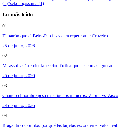
(
1
)
#
sekou gassama
(
1
)
Lo más leído
01
El patrón que el Beira-Rio insiste en repetir ante Cruzeiro
25 de junio, 2026
02
Mirassol vs Gremio: la lección táctica que las cuotas ignoran
25 de junio, 2026
03
Cuando el nombre pesa más que los números: Vitoria vs Vasco
24 de junio, 2026
04
Bragantino-Coritiba: por qué las tarjetas esconden el valor real