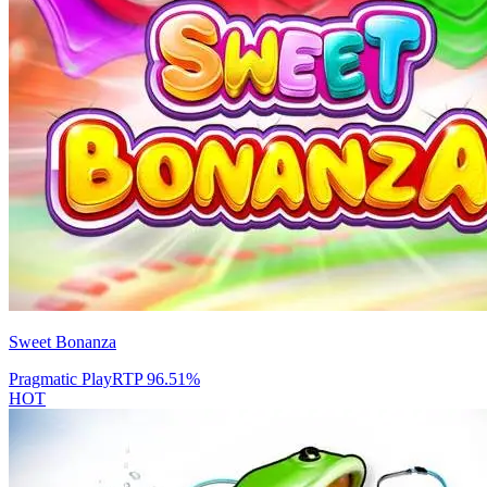
Sweet Bonanza
Pragmatic Play
RTP
96.51
%
HOT