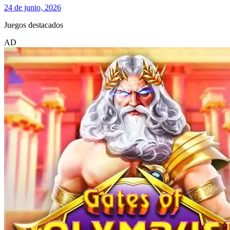
24 de junio, 2026
Juegos destacados
AD