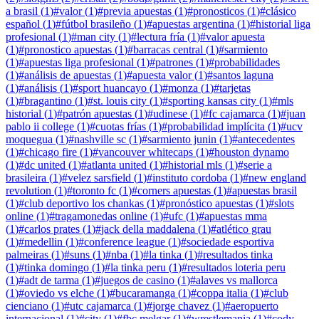
a brasil
(
1
)
#
valor
(
1
)
#
previa apuestas
(
1
)
#
pronosticos
(
1
)
#
clásico
español
(
1
)
#
fútbol brasileño
(
1
)
#
apuestas argentina
(
1
)
#
historial liga
profesional
(
1
)
#
man city
(
1
)
#
lectura fría
(
1
)
#
valor apuesta
(
1
)
#
pronostico apuestas
(
1
)
#
barracas central
(
1
)
#
sarmiento
(
1
)
#
apuestas liga profesional
(
1
)
#
patrones
(
1
)
#
probabilidades
(
1
)
#
análisis de apuestas
(
1
)
#
apuesta valor
(
1
)
#
santos laguna
(
1
)
#
análisis
(
1
)
#
sport huancayo
(
1
)
#
monza
(
1
)
#
tarjetas
(
1
)
#
bragantino
(
1
)
#
st. louis city
(
1
)
#
sporting kansas city
(
1
)
#
mls
historial
(
1
)
#
patrón apuestas
(
1
)
#
udinese
(
1
)
#
fc cajamarca
(
1
)
#
juan
pablo ii college
(
1
)
#
cuotas frías
(
1
)
#
probabilidad implícita
(
1
)
#
ucv
moquegua
(
1
)
#
nashville sc
(
1
)
#
sarmiento junin
(
1
)
#
antecedentes
(
1
)
#
chicago fire
(
1
)
#
vancouver whitecaps
(
1
)
#
houston dynamo
(
1
)
#
dc united
(
1
)
#
atlanta united
(
1
)
#
historial mls
(
1
)
#
serie a
brasileira
(
1
)
#
velez sarsfield
(
1
)
#
instituto cordoba
(
1
)
#
new england
revolution
(
1
)
#
toronto fc
(
1
)
#
corners apuestas
(
1
)
#
apuestas brasil
(
1
)
#
club deportivo los chankas
(
1
)
#
pronóstico apuestas
(
1
)
#
slots
online
(
1
)
#
tragamonedas online
(
1
)
#
ufc
(
1
)
#
apuestas mma
(
1
)
#
carlos prates
(
1
)
#
jack della maddalena
(
1
)
#
atlético grau
(
1
)
#
medellin
(
1
)
#
conference league
(
1
)
#
sociedade esportiva
palmeiras
(
1
)
#
suns
(
1
)
#
nba
(
1
)
#
la tinka
(
1
)
#
resultados tinka
(
1
)
#
tinka domingo
(
1
)
#
la tinka peru
(
1
)
#
resultados loteria peru
(
1
)
#
adt de tarma
(
1
)
#
juegos de casino
(
1
)
#
alaves vs mallorca
(
1
)
#
oviedo vs elche
(
1
)
#
bucaramanga
(
1
)
#
coppa italia
(
1
)
#
club
cienciano
(
1
)
#
utc cajamarca
(
1
)
#
jorge chavez
(
1
)
#
aeropuerto
internacional
(
1
)
#
city
(
1
)
#
fbc melgar
(
1
)
#
wrestlemania
(
1
)
#
cody