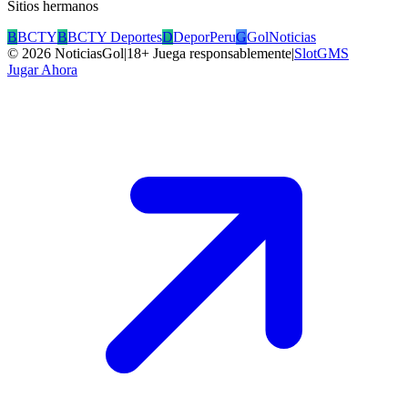
Sitios hermanos
B
BCTY
B
BCTY Deportes
D
DeporPeru
G
GolNoticias
©
2026
NoticiasGol
|
18+ Juega responsablemente
|
SlotGMS
Jugar Ahora