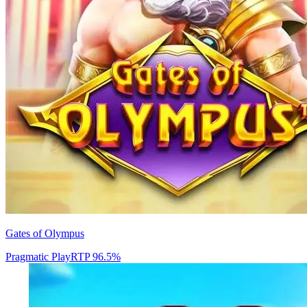
Gates of Olympus
Pragmatic Play
RTP
96.5
%