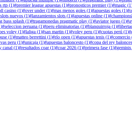
s rtp
(
1
)
#
premier league apuestas
(
1
)
#
pronosticos premier
(
1
)
#
magic
(
1
ll casino
(
1
)
#
over under
(
1
)
#
mas menos goles
(
1
)
#
apuestas goles
(
1
)
#
o
#
slots nuevos
(
1
)
#
lanzamientos slots
(
1
)
#
apuestas online
(
1
)
#
champions
ig bass splash
(
1
)
#
tragamonedas pragmatic play
(
1
)
#
aviator juego
(
1
)
#
a
1
)
#
seleccion peruana
(
1
)
#
peru eliminatorias
(
1
)
#
blanquirroja
(
1
)
#
libert
bes voley
(
1
)
#
laliga
(
1
)
#
san martin
(
1
)
#
voley peru
(
1
)
#
cuotas perú
(
1
)
#
buse
(
1
)
#
matteo berrettini
(
1
)
#
río open
(
1
)
#
apuestas tenis
(
1
)
#
comercio
ivas peru
(
1
)
#
unicaja
(
1
)
#
apuestas baloncesto
(
1
)
#
copa del rey balonce
y canal
(
1
)
#
resultados coar
(
1
)
#
coar 2026
(
1
)
#
primera fase
(
1
)
#
geminis