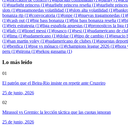
(
1
)
#
starlight princess
(
1
)
#
starlight princess reseña
(
1
)
#
starlight princes
slots
(
1
)
#
tragamonedas volatilidad
(
1
)
#
slots alta volatilidad
(
1
)
#
bankro
bonanza rtp
(
1
)
#
convocatoria
(
1
)
#
onpe
(
1
)
#
nuevas tragamonedas
(
1
)
(
1
)
#
cash out
(
1
)
#
big bass bonanza
(
1
)
#
big bass bonanza reseña
(
1
)
#
b
(
1
)
#
jetx estrategia
(
1
)
#
liga española apuestas
(
1
)
#
pronosticos la liga
(
(
1
)
#
lafc
(
1
)
#
lionel messi
(
1
)
#
osasco
(
1
)
#
sesi
(
1
)
#
sudamericano de clu
(
1
)
#
lima
(
1
)
#
sudamericano
(
1
)
#
dolar
(
1
)
#
tipo de cambio
(
1
)
#
ignacio 
(
1
)
#
san martin voley
(
1
)
#
sudamericano de clubes
(
1
)
#
apuestas deport
(
1
)
#
benfica
(
1
)
#
psg vs mónaco
(
1
)
#
champions league 2026
(
1
)
#
hora 
peru
(
1
)
#
girona
(
1
)
#
sekou gassama
(
1
)
Lo más leído
01
El patrón que el Beira-Rio insiste en repetir ante Cruzeiro
25 de junio, 2026
02
Mirassol vs Gremio: la lección táctica que las cuotas ignoran
25 de junio, 2026