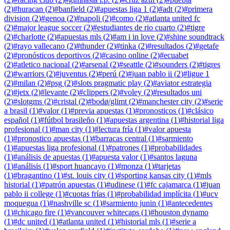
(
2
)
#
huracan
(
2
)
#
banfield
(
2
)
#
apuestas liga 1
(
2
)
#
adt
(
2
)
#
primera
division
(
2
)
#
genoa
(
2
)
#
napoli
(
2
)
#
como
(
2
)
#
atlanta united fc
(
2
)
#
major league soccer
(
2
)
#
estudiantes de rio cuarto
(
2
)
#
tigre
(
2
)
#
charlotte
(
2
)
#
apuestas mls
(
2
)
#
am i in love
(
2
)
#
shine soundtrack
(
2
)
#
rayo vallecano
(
2
)
#
thunder
(
2
)
#
tinka
(
2
)
#
resultados
(
2
)
#
getafe
(
2
)
#
pronósticos deportivos
(
2
)
#
casino online
(
2
)
#
ecuabet
(
2
)
#
atletico nacional
(
2
)
#
arsenal
(
2
)
#
seattle
(
2
)
#
sounders
(
2
)
#
tigres
(
2
)
#
warriors
(
2
)
#
juventus
(
2
)
#
perú
(
2
)
#
juan pablo ii
(
2
)
#
ligue 1
(
2
)
#
milan
(
2
)
#
psg
(
2
)
#
slots pragmatic play
(
2
)
#
aviator estrategia
(
2
)
#
jetx
(
2
)
#
levante
(
2
)
#
clippers
(
2
)
#
voley
(
2
)
#
resultados uni
(
2
)
#
slotgms
(
2
)
#
cristal
(
2
)
#
bodø/glimt
(
2
)
#
manchester city
(
2
)
#
serie
a brasil
(
1
)
#
valor
(
1
)
#
previa apuestas
(
1
)
#
pronosticos
(
1
)
#
clásico
español
(
1
)
#
fútbol brasileño
(
1
)
#
apuestas argentina
(
1
)
#
historial liga
profesional
(
1
)
#
man city
(
1
)
#
lectura fría
(
1
)
#
valor apuesta
(
1
)
#
pronostico apuestas
(
1
)
#
barracas central
(
1
)
#
sarmiento
(
1
)
#
apuestas liga profesional
(
1
)
#
patrones
(
1
)
#
probabilidades
(
1
)
#
análisis de apuestas
(
1
)
#
apuesta valor
(
1
)
#
santos laguna
(
1
)
#
análisis
(
1
)
#
sport huancayo
(
1
)
#
monza
(
1
)
#
tarjetas
(
1
)
#
bragantino
(
1
)
#
st. louis city
(
1
)
#
sporting kansas city
(
1
)
#
mls
historial
(
1
)
#
patrón apuestas
(
1
)
#
udinese
(
1
)
#
fc cajamarca
(
1
)
#
juan
pablo ii college
(
1
)
#
cuotas frías
(
1
)
#
probabilidad implícita
(
1
)
#
ucv
moquegua
(
1
)
#
nashville sc
(
1
)
#
sarmiento junin
(
1
)
#
antecedentes
(
1
)
#
chicago fire
(
1
)
#
vancouver whitecaps
(
1
)
#
houston dynamo
(
1
)
#
dc united
(
1
)
#
atlanta united
(
1
)
#
historial mls
(
1
)
#
serie a