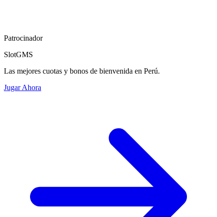
Patrocinador
SlotGMS
Las mejores cuotas y bonos de bienvenida en Perú.
Jugar Ahora