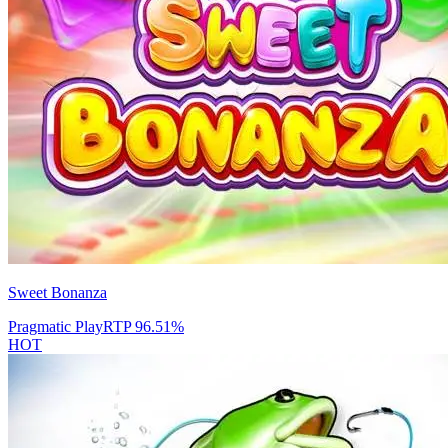
Sweet Bonanza
Pragmatic Play
RTP
96.51
%
HOT