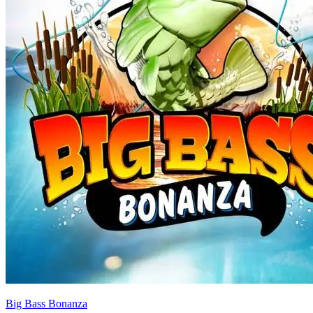
Big Bass Bonanza