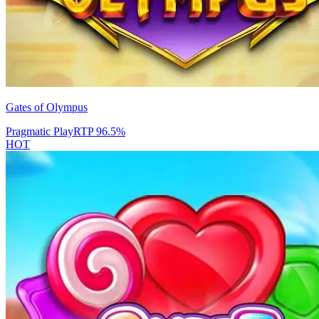
Gates of Olympus
Pragmatic Play
RTP
96.5
%
HOT