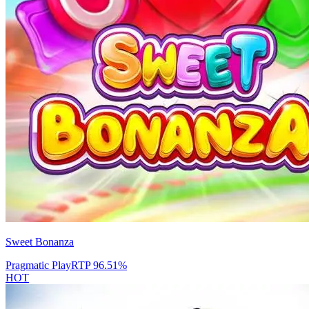
Sweet Bonanza
Pragmatic Play
RTP
96.51
%
HOT