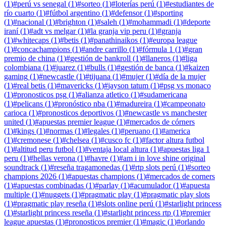
(
1
)
#
perú vs senegal
(
1
)
#
sorteo
(
1
)
#
loterías perú
(
1
)
#
estudiantes de
río cuarto
(
1
)
#
fútbol argentino
(
1
)
#
defensor
(
1
)
#
sporting
(
1
)
#
nacional
(
1
)
#
brighton
(
1
)
#
saleh
(
1
)
#
mohammadi
(
1
)
#
deporte
iraní
(
1
)
#
adt vs melgar
(
1
)
#
la granja vip peru
(
1
)
#
granja
(
1
)
#
whitecaps
(
1
)
#
betis
(
1
)
#
panathinaikos
(
1
)
#
europa league
(
1
)
#
concachampions
(
1
)
#
andre carrillo
(
1
)
#
fórmula 1
(
1
)
#
gran
premio de china
(
1
)
#
gestión de bankroll
(
1
)
#
llaneros
(
1
)
#
liga
colombiana
(
1
)
#
juarez
(
1
)
#
bulls
(
1
)
#
gestión de banca
(
1
)
#
kaizen
gaming
(
1
)
#
newcastle
(
1
)
#
tijuana
(
1
)
#
mujer
(
1
)
#
día de la mujer
(
1
)
#
real betis
(
1
)
#
mavericks
(
1
)
#
jayson tatum
(
1
)
#
psg vs monaco
(
1
)
#
pronosticos psg
(
1
)
#
alianza atletico
(
1
)
#
sudamericana
(
1
)
#
pelicans
(
1
)
#
pronóstico nba
(
1
)
#
madureira
(
1
)
#
campeonato
carioca
(
1
)
#
pronosticos deportivos
(
1
)
#
newcastle vs manchester
united
(
1
)
#
apuestas premier league
(
1
)
#
mercados de córners
(
1
)
#
kings
(
1
)
#
normas
(
1
)
#
legales
(
1
)
#
peruano
(
1
)
#
america
(
1
)
#
cremonese
(
1
)
#
chelsea
(
1
)
#
cusco fc
(
1
)
#
factor altura futbol
(
1
)
#
altitud peru futbol
(
1
)
#
ventaja local altura
(
1
)
#
apuestas liga 1
peru
(
1
)
#
hellas verona
(
1
)
#
havre
(
1
)
#
am i in love shine original
soundtrack
(
1
)
#
reseña tragamonedas
(
1
)
#
rtp slots perú
(
1
)
#
sorteo
champions 2026
(
1
)
#
apuestas champions
(
1
)
#
mercados de corners
(
1
)
#
apuestas combinadas
(
1
)
#
parlay
(
1
)
#
acumulador
(
1
)
#
apuesta
multiple
(
1
)
#
nuggets
(
1
)
#
pragmatic play
(
1
)
#
pragmatic play slots
(
1
)
#
pragmatic play reseña
(
1
)
#
slots online perú
(
1
)
#
starlight princess
(
1
)
#
starlight princess reseña
(
1
)
#
starlight princess rtp
(
1
)
#
premier
league apuestas
(
1
)
#
pronosticos premier
(
1
)
#
magic
(
1
)
#
orlando