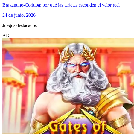
Bragantino-Coritiba: por qué las tarjetas esconden el valor real
24 de junio, 2026
Juegos destacados
AD