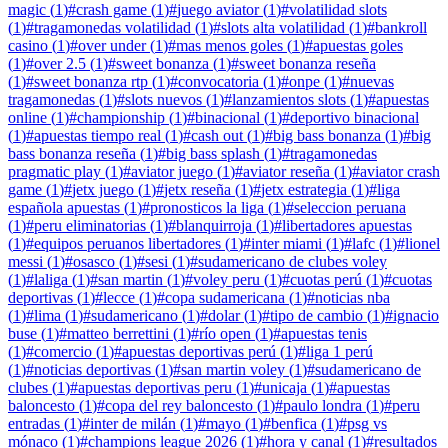
magic
(
1
)
#
crash game
(
1
)
#
juego aviator
(
1
)
#
volatilidad slots
(
1
)
#
tragamonedas volatilidad
(
1
)
#
slots alta volatilidad
(
1
)
#
bankroll
casino
(
1
)
#
over under
(
1
)
#
mas menos goles
(
1
)
#
apuestas goles
(
1
)
#
over 2.5
(
1
)
#
sweet bonanza
(
1
)
#
sweet bonanza reseña
(
1
)
#
sweet bonanza rtp
(
1
)
#
convocatoria
(
1
)
#
onpe
(
1
)
#
nuevas
tragamonedas
(
1
)
#
slots nuevos
(
1
)
#
lanzamientos slots
(
1
)
#
apuestas
online
(
1
)
#
championship
(
1
)
#
binacional
(
1
)
#
deportivo binacional
(
1
)
#
apuestas tiempo real
(
1
)
#
cash out
(
1
)
#
big bass bonanza
(
1
)
#
big
bass bonanza reseña
(
1
)
#
big bass splash
(
1
)
#
tragamonedas
pragmatic play
(
1
)
#
aviator juego
(
1
)
#
aviator reseña
(
1
)
#
aviator crash
game
(
1
)
#
jetx juego
(
1
)
#
jetx reseña
(
1
)
#
jetx estrategia
(
1
)
#
liga
española apuestas
(
1
)
#
pronosticos la liga
(
1
)
#
seleccion peruana
(
1
)
#
peru eliminatorias
(
1
)
#
blanquirroja
(
1
)
#
libertadores apuestas
(
1
)
#
equipos peruanos libertadores
(
1
)
#
inter miami
(
1
)
#
lafc
(
1
)
#
lionel
messi
(
1
)
#
osasco
(
1
)
#
sesi
(
1
)
#
sudamericano de clubes voley
(
1
)
#
laliga
(
1
)
#
san martin
(
1
)
#
voley peru
(
1
)
#
cuotas perú
(
1
)
#
cuotas
deportivas
(
1
)
#
lecce
(
1
)
#
copa sudamericana
(
1
)
#
noticias nba
(
1
)
#
lima
(
1
)
#
sudamericano
(
1
)
#
dolar
(
1
)
#
tipo de cambio
(
1
)
#
ignacio
buse
(
1
)
#
matteo berrettini
(
1
)
#
río open
(
1
)
#
apuestas tenis
(
1
)
#
comercio
(
1
)
#
apuestas deportivas perú
(
1
)
#
liga 1 perú
(
1
)
#
noticias deportivas
(
1
)
#
san martin voley
(
1
)
#
sudamericano de
clubes
(
1
)
#
apuestas deportivas peru
(
1
)
#
unicaja
(
1
)
#
apuestas
baloncesto
(
1
)
#
copa del rey baloncesto
(
1
)
#
paulo londra
(
1
)
#
peru
entradas
(
1
)
#
inter de milán
(
1
)
#
mayo
(
1
)
#
benfica
(
1
)
#
psg vs
mónaco
(
1
)
#
champions league 2026
(
1
)
#
hora y canal
(
1
)
#
resultados