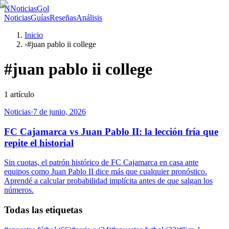
N
NoticiasGol
Noticias
Guías
Reseñas
Análisis
Inicio
›
#juan pablo ii college
#
juan pablo ii college
1
artículo
Noticias
·
7 de junio, 2026
FC Cajamarca vs Juan Pablo II: la lección fría que
repite el historial
Sin cuotas, el patrón histórico de FC Cajamarca en casa ante
equipos como Juan Pablo II dice más que cualquier pronóstico.
Aprendé a calcular probabilidad implícita antes de que salgan los
números.
Todas las etiquetas