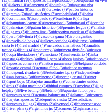
(
15
)
#
historial
(
14
)
#
apuestas
(
11
)
#
pronóstico
(
10
)
#
apuestas en vivo
(
10
)
#
lakers
(
10
)
#
flamengo
(
9
)
#
botafogo
(
9
)
#
apuestas nba
(
9
)
#
barcelona
(
8
)
#
santos
(
8
)
#
cruzeiro
(
7
)
#
patrón histórico
(
7
)
#
gremio
(
7
)
#
análisis táctico
(
7
)
#
probabilidad
(
7
)
#
bahia
(
6
)
#
corinthians
(
6
)
#
sao paulo
(
6
)
#
brasileirao
(
6
)
#
la liga
(
6
)
#
champions league
(
6
)
#
internacional
(
5
)
#
mirassol
(
5
)
#
coritiba
(
5
)
#
palmeiras
(
5
)
#
patron historico
(
5
)
#
premier league
(
5
)
#
analisis
(
5
)
#
liga mx
(
5
)
#
alianza lima
(
5
)
#
deportivo garcilaso
(
5
)
#
chankas
(
5
)
#
peru
(
5
)
#
vitoria
(
4
)
#
vasco da gama
(
4
)
#
rb bragantino
(
4
)
#
newells old boys
(
4
)
#
talleres cordoba
(
4
)
#
platense
(
4
)
#
union
santa fe
(
4
)
#
real madrid
(
4
)
#
mercados alternativos
(
4
)
#
analisis
tactico
(
4
)
#
lanus
(
4
)
#
monterrey
(
4
)
#
primera división
(
4
)
#
cusco
(
4
)
#
copa libertadores
(
4
)
#
cienciano
(
4
)
#
universitario
(
4
)
#
nba
apuestas
(
4
)
#
celtics
(
4
)
#
liga 1 peru
(
4
)
#
boca juniors
(
3
)
#
atletico-mg
(
3
)
#
apuestas corners
(
3
)
#
atletico paranaense
(
3
)
#
belgrano cordoba
(
3
)
#
rosario central
(
3
)
#
cuotas fútbol
(
3
)
#
atletico tucuman
(
3
)
#
independ. rivadavia
(
3
)
#
estudiantes l.p.
(
3
)
#
independiente
(
3
)
#
san lorenzo
(
3
)
#
fluminense
(
3
)
#
sporting cristal
(
3
)
#
inter
(
3
)
#
sport boys
(
3
)
#
tarjetas amarillas
(
3
)
#
comerciantes unidos
(
3
)
#
mls
(
3
)
#
slot machine
(
3
)
#
fútbol europeo
(
3
)
#
melgar
(
3
)
#
liga
betplay
(
3
)
#
live betting
(
3
)
#
betano
(
3
)
#
apuestas futbol peru
(
3
)
#
apuestas perú
(
3
)
#
cuotas baloncesto
(
3
)
#
alianza
(
3
)
#
corners
(
2
)
#
tarjetas apuestas
(
2
)
#
deportivo riestra
(
2
)
#
estadisticas
(
2
)
#
apuestas la liga
(
2
)
#
remo
(
2
)
#
liverpool
(
2
)
#
chapecoense-sc
(
2
)
#
river plate
(
2
)
#
argentinos jrs
(
2
)
#
córners
(
2
)
#
gimnasia m.