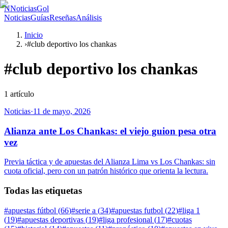
N
NoticiasGol
Noticias
Guías
Reseñas
Análisis
Inicio
›
#club deportivo los chankas
#
club deportivo los chankas
1
artículo
Noticias
·
11 de mayo, 2026
Alianza ante Los Chankas: el viejo guion pesa otra
vez
Previa táctica y de apuestas del Alianza Lima vs Los Chankas: sin
cuota oficial, pero con un patrón histórico que orienta la lectura.
Todas las etiquetas
#
apuestas fútbol
(
66
)
#
serie a
(
34
)
#
apuestas futbol
(
22
)
#
liga 1
(
19
)
#
apuestas deportivas
(
19
)
#
liga profesional
(
17
)
#
cuotas