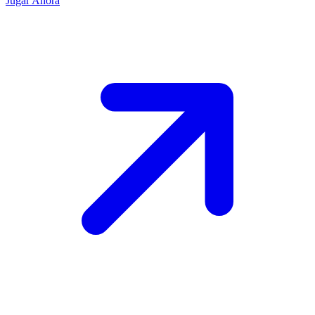
Jugar Ahora