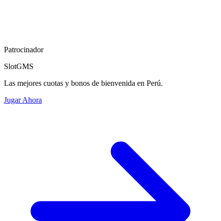
Patrocinador
SlotGMS
Las mejores cuotas y bonos de bienvenida en Perú.
Jugar Ahora