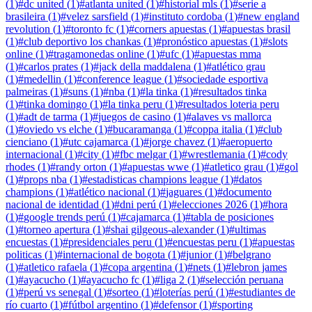
(
1
)
#
dc united
(
1
)
#
atlanta united
(
1
)
#
historial mls
(
1
)
#
serie a
brasileira
(
1
)
#
velez sarsfield
(
1
)
#
instituto cordoba
(
1
)
#
new england
revolution
(
1
)
#
toronto fc
(
1
)
#
corners apuestas
(
1
)
#
apuestas brasil
(
1
)
#
club deportivo los chankas
(
1
)
#
pronóstico apuestas
(
1
)
#
slots
online
(
1
)
#
tragamonedas online
(
1
)
#
ufc
(
1
)
#
apuestas mma
(
1
)
#
carlos prates
(
1
)
#
jack della maddalena
(
1
)
#
atlético grau
(
1
)
#
medellin
(
1
)
#
conference league
(
1
)
#
sociedade esportiva
palmeiras
(
1
)
#
suns
(
1
)
#
nba
(
1
)
#
la tinka
(
1
)
#
resultados tinka
(
1
)
#
tinka domingo
(
1
)
#
la tinka peru
(
1
)
#
resultados loteria peru
(
1
)
#
adt de tarma
(
1
)
#
juegos de casino
(
1
)
#
alaves vs mallorca
(
1
)
#
oviedo vs elche
(
1
)
#
bucaramanga
(
1
)
#
coppa italia
(
1
)
#
club
cienciano
(
1
)
#
utc cajamarca
(
1
)
#
jorge chavez
(
1
)
#
aeropuerto
internacional
(
1
)
#
city
(
1
)
#
fbc melgar
(
1
)
#
wrestlemania
(
1
)
#
cody
rhodes
(
1
)
#
randy orton
(
1
)
#
apuestas wwe
(
1
)
#
atletico grau
(
1
)
#
gol
(
1
)
#
props nba
(
1
)
#
estadisticas champions league
(
1
)
#
datos
champions
(
1
)
#
atlético nacional
(
1
)
#
jaguares
(
1
)
#
documento
nacional de identidad
(
1
)
#
dni perú
(
1
)
#
elecciones 2026
(
1
)
#
hora
(
1
)
#
google trends perú
(
1
)
#
cajamarca
(
1
)
#
tabla de posiciones
(
1
)
#
torneo apertura
(
1
)
#
shai gilgeous-alexander
(
1
)
#
ultimas
encuestas
(
1
)
#
presidenciales peru
(
1
)
#
encuestas peru
(
1
)
#
apuestas
politicas
(
1
)
#
internacional de bogota
(
1
)
#
junior
(
1
)
#
belgrano
(
1
)
#
atletico rafaela
(
1
)
#
copa argentina
(
1
)
#
nets
(
1
)
#
lebron james
(
1
)
#
ayacucho
(
1
)
#
ayacucho fc
(
1
)
#
liga 2
(
1
)
#
selección peruana
(
1
)
#
perú vs senegal
(
1
)
#
sorteo
(
1
)
#
loterías perú
(
1
)
#
estudiantes de
río cuarto
(
1
)
#
fútbol argentino
(
1
)
#
defensor
(
1
)
#
sporting