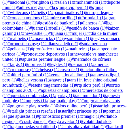
(
1
)
#
nacional
(
1
)
#
brighton
(
1
)
#
saleh
(
1
)
#
mohammadi
(
1
)
#
deporte
iraní
(
1
)
#
adt vs melgar
(
1
)
#
la granja vip peru
(
1
)
#
granja
(
1
)
#
whitecaps
(
1
)
#
betis
(
1
)
#
panathinaikos
(
1
)
#
europa league
(
1
)
#
concachampions
(
1
)
#
andre carrillo
(
1
)
#
fórmula 1
(
1
)
#
gran
premio de china
(
1
)
#
gestión de bankroll
(
1
)
#
llaneros
(
1
)
#
liga
colombiana
(
1
)
#
juarez
(
1
)
#
bulls
(
1
)
#
gestión de banca
(
1
)
#
kaizen
gaming
(
1
)
#
newcastle
(
1
)
#
tijuana
(
1
)
#
mujer
(
1
)
#
día de la mujer
(
1
)
#
real betis
(
1
)
#
mavericks
(
1
)
#
jayson tatum
(
1
)
#
psg vs monaco
(
1
)
#
pronosticos psg
(
1
)
#
alianza atletico
(
1
)
#
sudamericana
(
1
)
#
pelicans
(
1
)
#
pronóstico nba
(
1
)
#
madureira
(
1
)
#
campeonato
carioca
(
1
)
#
pronosticos deportivos
(
1
)
#
newcastle vs manchester
united
(
1
)
#
apuestas premier league
(
1
)
#
mercados de córners
(
1
)
#
kings
(
1
)
#
normas
(
1
)
#
legales
(
1
)
#
peruano
(
1
)
#
america
(
1
)
#
cremonese
(
1
)
#
chelsea
(
1
)
#
cusco fc
(
1
)
#
factor altura futbol
(
1
)
#
altitud peru futbol
(
1
)
#
ventaja local altura
(
1
)
#
apuestas liga 1
peru
(
1
)
#
hellas verona
(
1
)
#
havre
(
1
)
#
am i in love shine original
soundtrack
(
1
)
#
reseña tragamonedas
(
1
)
#
rtp slots perú
(
1
)
#
sorteo
champions 2026
(
1
)
#
apuestas champions
(
1
)
#
mercados de corners
(
1
)
#
apuestas combinadas
(
1
)
#
parlay
(
1
)
#
acumulador
(
1
)
#
apuesta
multiple
(
1
)
#
nuggets
(
1
)
#
pragmatic play
(
1
)
#
pragmatic play slots
(
1
)
#
pragmatic play reseña
(
1
)
#
slots online perú
(
1
)
#
starlight princess
(
1
)
#
starlight princess reseña
(
1
)
#
starlight princess rtp
(
1
)
#
premier
league apuestas
(
1
)
#
pronosticos premier
(
1
)
#
magic
(
1
)
#
orlando
magic
(
1
)
#
crash game
(
1
)
#
juego aviator
(
1
)
#
volatilidad slots
(
1
)
#
tragamonedas volatilidad
(
1
)
#
slots alta volatilidad
(
1
)
#
bankroll