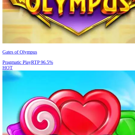
Gates of Olympus
Pragmatic Play
RTP
96.5
%
HOT