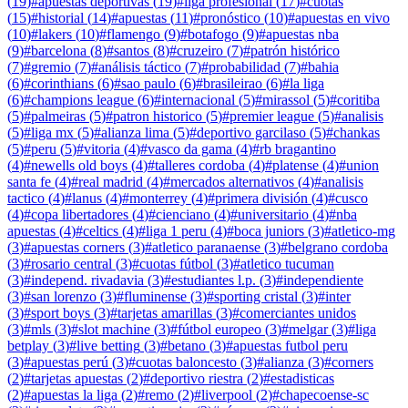
(
19
)
#
apuestas deportivas
(
19
)
#
liga profesional
(
17
)
#
cuotas
(
15
)
#
historial
(
14
)
#
apuestas
(
11
)
#
pronóstico
(
10
)
#
apuestas en vivo
(
10
)
#
lakers
(
10
)
#
flamengo
(
9
)
#
botafogo
(
9
)
#
apuestas nba
(
9
)
#
barcelona
(
8
)
#
santos
(
8
)
#
cruzeiro
(
7
)
#
patrón histórico
(
7
)
#
gremio
(
7
)
#
análisis táctico
(
7
)
#
probabilidad
(
7
)
#
bahia
(
6
)
#
corinthians
(
6
)
#
sao paulo
(
6
)
#
brasileirao
(
6
)
#
la liga
(
6
)
#
champions league
(
6
)
#
internacional
(
5
)
#
mirassol
(
5
)
#
coritiba
(
5
)
#
palmeiras
(
5
)
#
patron historico
(
5
)
#
premier league
(
5
)
#
analisis
(
5
)
#
liga mx
(
5
)
#
alianza lima
(
5
)
#
deportivo garcilaso
(
5
)
#
chankas
(
5
)
#
peru
(
5
)
#
vitoria
(
4
)
#
vasco da gama
(
4
)
#
rb bragantino
(
4
)
#
newells old boys
(
4
)
#
talleres cordoba
(
4
)
#
platense
(
4
)
#
union
santa fe
(
4
)
#
real madrid
(
4
)
#
mercados alternativos
(
4
)
#
analisis
tactico
(
4
)
#
lanus
(
4
)
#
monterrey
(
4
)
#
primera división
(
4
)
#
cusco
(
4
)
#
copa libertadores
(
4
)
#
cienciano
(
4
)
#
universitario
(
4
)
#
nba
apuestas
(
4
)
#
celtics
(
4
)
#
liga 1 peru
(
4
)
#
boca juniors
(
3
)
#
atletico-mg
(
3
)
#
apuestas corners
(
3
)
#
atletico paranaense
(
3
)
#
belgrano cordoba
(
3
)
#
rosario central
(
3
)
#
cuotas fútbol
(
3
)
#
atletico tucuman
(
3
)
#
independ. rivadavia
(
3
)
#
estudiantes l.p.
(
3
)
#
independiente
(
3
)
#
san lorenzo
(
3
)
#
fluminense
(
3
)
#
sporting cristal
(
3
)
#
inter
(
3
)
#
sport boys
(
3
)
#
tarjetas amarillas
(
3
)
#
comerciantes unidos
(
3
)
#
mls
(
3
)
#
slot machine
(
3
)
#
fútbol europeo
(
3
)
#
melgar
(
3
)
#
liga
betplay
(
3
)
#
live betting
(
3
)
#
betano
(
3
)
#
apuestas futbol peru
(
3
)
#
apuestas perú
(
3
)
#
cuotas baloncesto
(
3
)
#
alianza
(
3
)
#
corners
(
2
)
#
tarjetas apuestas
(
2
)
#
deportivo riestra
(
2
)
#
estadisticas
(
2
)
#
apuestas la liga
(
2
)
#
remo
(
2
)
#
liverpool
(
2
)
#
chapecoense-sc