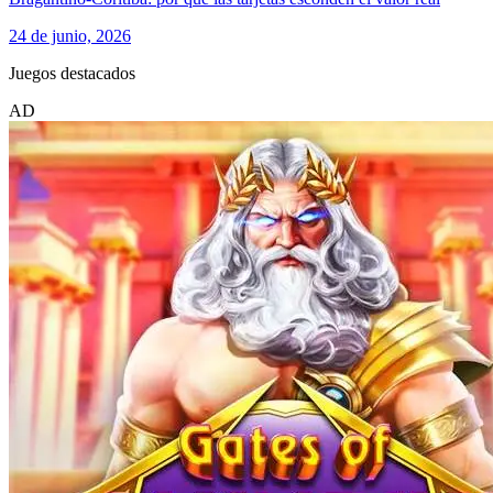
24 de junio, 2026
Juegos destacados
AD