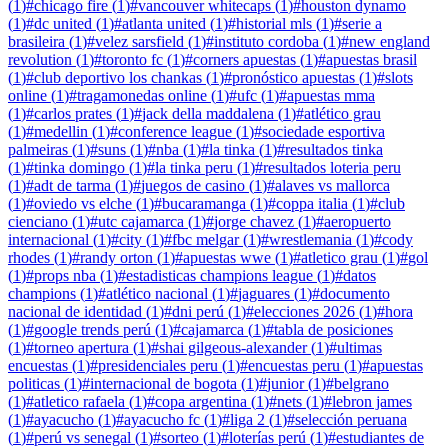
(
1
)
#
chicago fire
(
1
)
#
vancouver whitecaps
(
1
)
#
houston dynamo
(
1
)
#
dc united
(
1
)
#
atlanta united
(
1
)
#
historial mls
(
1
)
#
serie a
brasileira
(
1
)
#
velez sarsfield
(
1
)
#
instituto cordoba
(
1
)
#
new england
revolution
(
1
)
#
toronto fc
(
1
)
#
corners apuestas
(
1
)
#
apuestas brasil
(
1
)
#
club deportivo los chankas
(
1
)
#
pronóstico apuestas
(
1
)
#
slots
online
(
1
)
#
tragamonedas online
(
1
)
#
ufc
(
1
)
#
apuestas mma
(
1
)
#
carlos prates
(
1
)
#
jack della maddalena
(
1
)
#
atlético grau
(
1
)
#
medellin
(
1
)
#
conference league
(
1
)
#
sociedade esportiva
palmeiras
(
1
)
#
suns
(
1
)
#
nba
(
1
)
#
la tinka
(
1
)
#
resultados tinka
(
1
)
#
tinka domingo
(
1
)
#
la tinka peru
(
1
)
#
resultados loteria peru
(
1
)
#
adt de tarma
(
1
)
#
juegos de casino
(
1
)
#
alaves vs mallorca
(
1
)
#
oviedo vs elche
(
1
)
#
bucaramanga
(
1
)
#
coppa italia
(
1
)
#
club
cienciano
(
1
)
#
utc cajamarca
(
1
)
#
jorge chavez
(
1
)
#
aeropuerto
internacional
(
1
)
#
city
(
1
)
#
fbc melgar
(
1
)
#
wrestlemania
(
1
)
#
cody
rhodes
(
1
)
#
randy orton
(
1
)
#
apuestas wwe
(
1
)
#
atletico grau
(
1
)
#
gol
(
1
)
#
props nba
(
1
)
#
estadisticas champions league
(
1
)
#
datos
champions
(
1
)
#
atlético nacional
(
1
)
#
jaguares
(
1
)
#
documento
nacional de identidad
(
1
)
#
dni perú
(
1
)
#
elecciones 2026
(
1
)
#
hora
(
1
)
#
google trends perú
(
1
)
#
cajamarca
(
1
)
#
tabla de posiciones
(
1
)
#
torneo apertura
(
1
)
#
shai gilgeous-alexander
(
1
)
#
ultimas
encuestas
(
1
)
#
presidenciales peru
(
1
)
#
encuestas peru
(
1
)
#
apuestas
politicas
(
1
)
#
internacional de bogota
(
1
)
#
junior
(
1
)
#
belgrano
(
1
)
#
atletico rafaela
(
1
)
#
copa argentina
(
1
)
#
nets
(
1
)
#
lebron james
(
1
)
#
ayacucho
(
1
)
#
ayacucho fc
(
1
)
#
liga 2
(
1
)
#
selección peruana
(
1
)
#
perú vs senegal
(
1
)
#
sorteo
(
1
)
#
loterías perú
(
1
)
#
estudiantes de