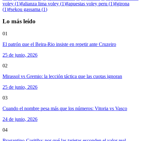
voley
(
1
)
#
alianza lima voley
(
1
)
#
apuestas voley peru
(
1
)
#
girona
(
1
)
#
sekou gassama
(
1
)
Lo más leído
01
El patrón que el Beira-Rio insiste en repetir ante Cruzeiro
25 de junio, 2026
02
Mirassol vs Gremio: la lección táctica que las cuotas ignoran
25 de junio, 2026
03
Cuando el nombre pesa más que los números: Vitoria vs Vasco
24 de junio, 2026
04
Bragantino-Coritiba: por qué las tarjetas esconden el valor real