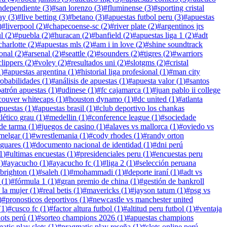
ndependiente
(
3
)
#
san lorenzo
(
3
)
#
fluminense
(
3
)
#
sporting cristal
ay
(
3
)
#
live betting
(
3
)
#
betano
(
3
)
#
apuestas futbol peru
(
3
)
#
apuestas
)
#
liverpool
(
2
)
#
chapecoense-sc
(
2
)
#
river plate
(
2
)
#
argentinos jrs
l
(
2
)
#
puebla
(
2
)
#
huracan
(
2
)
#
banfield
(
2
)
#
apuestas liga 1
(
2
)
#
adt
charlotte
(
2
)
#
apuestas mls
(
2
)
#
am i in love
(
2
)
#
shine soundtrack
ional
(
2
)
#
arsenal
(
2
)
#
seattle
(
2
)
#
sounders
(
2
)
#
tigres
(
2
)
#
warriors
clippers
(
2
)
#
voley
(
2
)
#
resultados uni
(
2
)
#
slotgms
(
2
)
#
cristal
1
)
#
apuestas argentina
(
1
)
#
historial liga profesional
(
1
)
#
man city
robabilidades
(
1
)
#
análisis de apuestas
(
1
)
#
apuesta valor
(
1
)
#
santos
patrón apuestas
(
1
)
#
udinese
(
1
)
#
fc cajamarca
(
1
)
#
juan pablo ii college
couver whitecaps
(
1
)
#
houston dynamo
(
1
)
#
dc united
(
1
)
#
atlanta
puestas
(
1
)
#
apuestas brasil
(
1
)
#
club deportivo los chankas
tlético grau
(
1
)
#
medellin
(
1
)
#
conference league
(
1
)
#
sociedade
 de tarma
(
1
)
#
juegos de casino
(
1
)
#
alaves vs mallorca
(
1
)
#
oviedo vs
melgar
(
1
)
#
wrestlemania
(
1
)
#
cody rhodes
(
1
)
#
randy orton
aguares
(
1
)
#
documento nacional de identidad
(
1
)
#
dni perú
1
)
#
ultimas encuestas
(
1
)
#
presidenciales peru
(
1
)
#
encuestas peru
1
)
#
ayacucho
(
1
)
#
ayacucho fc
(
1
)
#
liga 2
(
1
)
#
selección peruana
brighton
(
1
)
#
saleh
(
1
)
#
mohammadi
(
1
)
#
deporte iraní
(
1
)
#
adt vs
(
1
)
#
fórmula 1
(
1
)
#
gran premio de china
(
1
)
#
gestión de bankroll
 la mujer
(
1
)
#
real betis
(
1
)
#
mavericks
(
1
)
#
jayson tatum
(
1
)
#
psg vs
)
#
pronosticos deportivos
(
1
)
#
newcastle vs manchester united
(
1
)
#
cusco fc
(
1
)
#
factor altura futbol
(
1
)
#
altitud peru futbol
(
1
)
#
ventaja
lots perú
(
1
)
#
sorteo champions 2026
(
1
)
#
apuestas champions
atic play slots
(
1
)
#
pragmatic play reseña
(
1
)
#
slots online perú