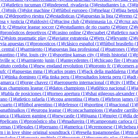
(
3
)
#
atletico tucuman
(
3
)
#
independ. rivadavia
(
3
)
#
estudiantes l.p.
(
3
)
#
i
s
(
3
)
#
mls
(
3
)
#
slot machine
(
3
)
#
fútbol europeo
(
3
)
#
melgar
(
3
)
#
liga betpl
as
(
2
)
#
deportivo riestra
(
2
)
#
estadisticas
(
2
)
#
apuestas la liga
(
2
)
#
remo
(
2
sa y justicia
(
2
)
#
aldosivi
(
2
)
#
racing club
(
2
)
#
gimnasia l.p.
(
2
)
#
cruz azu
d fc
(
2
)
#
major league soccer
(
2
)
#
estudiantes de rio cuarto
(
2
)
#
tigre
(
2
)
#
#
pronósticos deportivos
(
2
)
#
casino online
(
2
)
#
ecuabet
(
2
)
#
atletico nac
(
2
)
#
slots pragmatic play
(
2
)
#
aviator estrategia
(
2
)
#
jetx
(
2
)
#
levante
(
2
)
#
evia apuestas
(
1
)
#
pronosticos
(
1
)
#
clásico español
(
1
)
#
fútbol brasileño
(
 central
(
1
)
#
sarmiento
(
1
)
#
apuestas liga profesional
(
1
)
#
patrones
(
1
)
#
p
agantino
(
1
)
#
st. louis city
(
1
)
#
sporting kansas city
(
1
)
#
mls historial
(
1
)
#
hville sc
(
1
)
#
sarmiento junin
(
1
)
#
antecedentes
(
1
)
#
chicago fire
(
1
)
#
van
stituto cordoba
(
1
)
#
new england revolution
(
1
)
#
toronto fc
(
1
)
#
corners a
ufc
(
1
)
#
apuestas mma
(
1
)
#
carlos prates
(
1
)
#
jack della maddalena
(
1
)
#
a
(
1
)
#
tinka domingo
(
1
)
#
la tinka peru
(
1
)
#
resultados loteria peru
(
1
)
#
adt
jamarca
(
1
)
#
jorge chavez
(
1
)
#
aeropuerto internacional
(
1
)
#
city
(
1
)
#
fbc 
ticas champions league
(
1
)
#
datos champions
(
1
)
#
atlético nacional
(
1
)
#
j
1
)
#
tabla de posiciones
(
1
)
#
torneo apertura
(
1
)
#
shai gilgeous-alexander
(
rano
(
1
)
#
atletico rafaela
(
1
)
#
copa argentina
(
1
)
#
nets
(
1
)
#
lebron james
(
 cuarto
(
1
)
#
fútbol argentino
(
1
)
#
defensor
(
1
)
#
sporting
(
1
)
#
nacional
(
1
)
#
panathinaikos
(
1
)
#
europa league
(
1
)
#
concachampions
(
1
)
#
andre carrillo
banca
(
1
)
#
kaizen gaming
(
1
)
#
newcastle
(
1
)
#
tijuana
(
1
)
#
mujer
(
1
)
#
día de
#
pelicans
(
1
)
#
pronóstico nba
(
1
)
#
madureira
(
1
)
#
campeonato carioca
(
1
ormas
(
1
)
#
legales
(
1
)
#
peruano
(
1
)
#
america
(
1
)
#
cremonese
(
1
)
#
chelsea
m i in love shine original soundtrack
(
1
)
#
reseña tragamonedas
(
1
)
#
rtp s
mulador
(
1
)
#
apuesta multiple
(
1
)
#
nuggets
(
1
)
#
pragmatic play
(
1
)
#
pragm