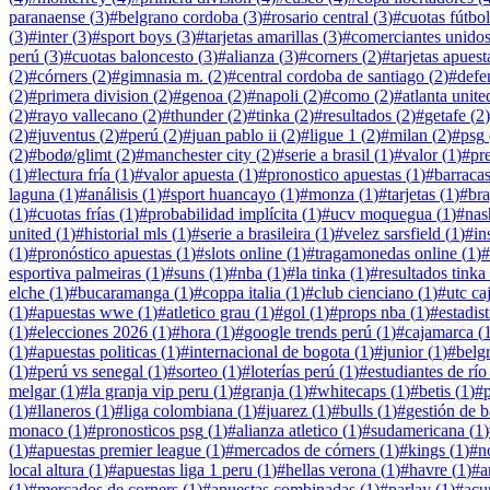
paranaense
(
3
)
#
belgrano cordoba
(
3
)
#
rosario central
(
3
)
#
cuotas fútbol
(
3
)
#
inter
(
3
)
#
sport boys
(
3
)
#
tarjetas amarillas
(
3
)
#
comerciantes unido
perú
(
3
)
#
cuotas baloncesto
(
3
)
#
alianza
(
3
)
#
corners
(
2
)
#
tarjetas apuest
(
2
)
#
córners
(
2
)
#
gimnasia m.
(
2
)
#
central cordoba de santiago
(
2
)
#
defen
(
2
)
#
primera division
(
2
)
#
genoa
(
2
)
#
napoli
(
2
)
#
como
(
2
)
#
atlanta unite
(
2
)
#
rayo vallecano
(
2
)
#
thunder
(
2
)
#
tinka
(
2
)
#
resultados
(
2
)
#
getafe
(
2
)
(
2
)
#
juventus
(
2
)
#
perú
(
2
)
#
juan pablo ii
(
2
)
#
ligue 1
(
2
)
#
milan
(
2
)
#
psg
(
2
)
#
bodø/glimt
(
2
)
#
manchester city
(
2
)
#
serie a brasil
(
1
)
#
valor
(
1
)
#
pr
(
1
)
#
lectura fría
(
1
)
#
valor apuesta
(
1
)
#
pronostico apuestas
(
1
)
#
barracas
laguna
(
1
)
#
análisis
(
1
)
#
sport huancayo
(
1
)
#
monza
(
1
)
#
tarjetas
(
1
)
#
br
(
1
)
#
cuotas frías
(
1
)
#
probabilidad implícita
(
1
)
#
ucv moquegua
(
1
)
#
nas
united
(
1
)
#
historial mls
(
1
)
#
serie a brasileira
(
1
)
#
velez sarsfield
(
1
)
#
in
(
1
)
#
pronóstico apuestas
(
1
)
#
slots online
(
1
)
#
tragamonedas online
(
1
)
#
esportiva palmeiras
(
1
)
#
suns
(
1
)
#
nba
(
1
)
#
la tinka
(
1
)
#
resultados tinka
elche
(
1
)
#
bucaramanga
(
1
)
#
coppa italia
(
1
)
#
club cienciano
(
1
)
#
utc ca
(
1
)
#
apuestas wwe
(
1
)
#
atletico grau
(
1
)
#
gol
(
1
)
#
props nba
(
1
)
#
estadis
(
1
)
#
elecciones 2026
(
1
)
#
hora
(
1
)
#
google trends perú
(
1
)
#
cajamarca
(
(
1
)
#
apuestas politicas
(
1
)
#
internacional de bogota
(
1
)
#
junior
(
1
)
#
belg
(
1
)
#
perú vs senegal
(
1
)
#
sorteo
(
1
)
#
loterías perú
(
1
)
#
estudiantes de río
melgar
(
1
)
#
la granja vip peru
(
1
)
#
granja
(
1
)
#
whitecaps
(
1
)
#
betis
(
1
)
#
(
1
)
#
llaneros
(
1
)
#
liga colombiana
(
1
)
#
juarez
(
1
)
#
bulls
(
1
)
#
gestión de 
monaco
(
1
)
#
pronosticos psg
(
1
)
#
alianza atletico
(
1
)
#
sudamericana
(
1
)
(
1
)
#
apuestas premier league
(
1
)
#
mercados de córners
(
1
)
#
kings
(
1
)
#
n
local altura
(
1
)
#
apuestas liga 1 peru
(
1
)
#
hellas verona
(
1
)
#
havre
(
1
)
#
a
(
1
)
#
mercados de corners
(
1
)
#
apuestas combinadas
(
1
)
#
parlay
(
1
)
#
acu