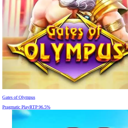
Gates of Olympus
Pragmatic Play
RTP
96.5
%