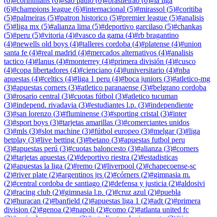
(
6
)
#
corinthians
(
6
)
#
sao paulo
(
6
)
#
brasileirao
(
6
)
#
la liga
(
6
)
#
champions league
(
6
)
#
internacional
(
5
)
#
mirassol
(
5
)
#
coritiba
(
5
)
#
palmeiras
(
5
)
#
patron historico
(
5
)
#
premier league
(
5
)
#
analisis
(
5
)
#
liga mx
(
5
)
#
alianza lima
(
5
)
#
deportivo garcilaso
(
5
)
#
chankas
(
5
)
#
peru
(
5
)
#
vitoria
(
4
)
#
vasco da gama
(
4
)
#
rb bragantino
(
4
)
#
newells old boys
(
4
)
#
talleres cordoba
(
4
)
#
platense
(
4
)
#
union
santa fe
(
4
)
#
real madrid
(
4
)
#
mercados alternativos
(
4
)
#
analisis
tactico
(
4
)
#
lanus
(
4
)
#
monterrey
(
4
)
#
primera división
(
4
)
#
cusco
(
4
)
#
copa libertadores
(
4
)
#
cienciano
(
4
)
#
universitario
(
4
)
#
nba
apuestas
(
4
)
#
celtics
(
4
)
#
liga 1 peru
(
4
)
#
boca juniors
(
3
)
#
atletico-mg
(
3
)
#
apuestas corners
(
3
)
#
atletico paranaense
(
3
)
#
belgrano cordoba
(
3
)
#
rosario central
(
3
)
#
cuotas fútbol
(
3
)
#
atletico tucuman
(
3
)
#
independ. rivadavia
(
3
)
#
estudiantes l.p.
(
3
)
#
independiente
(
3
)
#
san lorenzo
(
3
)
#
fluminense
(
3
)
#
sporting cristal
(
3
)
#
inter
(
3
)
#
sport boys
(
3
)
#
tarjetas amarillas
(
3
)
#
comerciantes unidos
(
3
)
#
mls
(
3
)
#
slot machine
(
3
)
#
fútbol europeo
(
3
)
#
melgar
(
3
)
#
liga
betplay
(
3
)
#
live betting
(
3
)
#
betano
(
3
)
#
apuestas futbol peru
(
3
)
#
apuestas perú
(
3
)
#
cuotas baloncesto
(
3
)
#
alianza
(
3
)
#
corners
(
2
)
#
tarjetas apuestas
(
2
)
#
deportivo riestra
(
2
)
#
estadisticas
(
2
)
#
apuestas la liga
(
2
)
#
remo
(
2
)
#
liverpool
(
2
)
#
chapecoense-sc
(
2
)
#
river plate
(
2
)
#
argentinos jrs
(
2
)
#
córners
(
2
)
#
gimnasia m.
(
2
)
#
central cordoba de santiago
(
2
)
#
defensa y justicia
(
2
)
#
aldosivi
(
2
)
#
racing club
(
2
)
#
gimnasia l.p.
(
2
)
#
cruz azul
(
2
)
#
puebla
(
2
)
#
huracan
(
2
)
#
banfield
(
2
)
#
apuestas liga 1
(
2
)
#
adt
(
2
)
#
primera
division
(
2
)
#
genoa
(
2
)
#
napoli
(
2
)
#
como
(
2
)
#
atlanta united fc