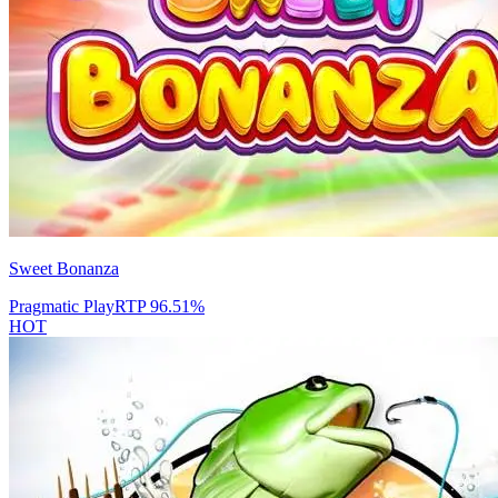
Sweet Bonanza
Pragmatic Play
RTP
96.51
%
HOT