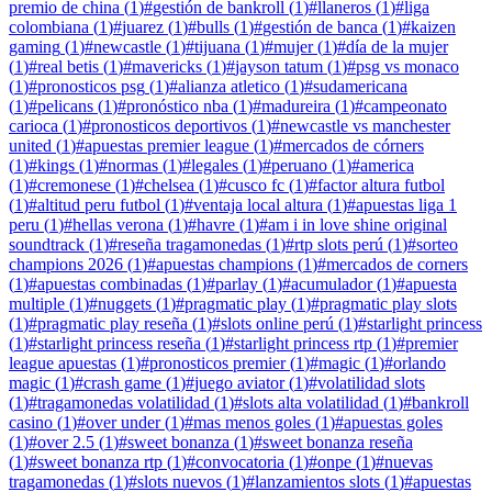
premio de china
(
1
)
#
gestión de bankroll
(
1
)
#
llaneros
(
1
)
#
liga
colombiana
(
1
)
#
juarez
(
1
)
#
bulls
(
1
)
#
gestión de banca
(
1
)
#
kaizen
gaming
(
1
)
#
newcastle
(
1
)
#
tijuana
(
1
)
#
mujer
(
1
)
#
día de la mujer
(
1
)
#
real betis
(
1
)
#
mavericks
(
1
)
#
jayson tatum
(
1
)
#
psg vs monaco
(
1
)
#
pronosticos psg
(
1
)
#
alianza atletico
(
1
)
#
sudamericana
(
1
)
#
pelicans
(
1
)
#
pronóstico nba
(
1
)
#
madureira
(
1
)
#
campeonato
carioca
(
1
)
#
pronosticos deportivos
(
1
)
#
newcastle vs manchester
united
(
1
)
#
apuestas premier league
(
1
)
#
mercados de córners
(
1
)
#
kings
(
1
)
#
normas
(
1
)
#
legales
(
1
)
#
peruano
(
1
)
#
america
(
1
)
#
cremonese
(
1
)
#
chelsea
(
1
)
#
cusco fc
(
1
)
#
factor altura futbol
(
1
)
#
altitud peru futbol
(
1
)
#
ventaja local altura
(
1
)
#
apuestas liga 1
peru
(
1
)
#
hellas verona
(
1
)
#
havre
(
1
)
#
am i in love shine original
soundtrack
(
1
)
#
reseña tragamonedas
(
1
)
#
rtp slots perú
(
1
)
#
sorteo
champions 2026
(
1
)
#
apuestas champions
(
1
)
#
mercados de corners
(
1
)
#
apuestas combinadas
(
1
)
#
parlay
(
1
)
#
acumulador
(
1
)
#
apuesta
multiple
(
1
)
#
nuggets
(
1
)
#
pragmatic play
(
1
)
#
pragmatic play slots
(
1
)
#
pragmatic play reseña
(
1
)
#
slots online perú
(
1
)
#
starlight princess
(
1
)
#
starlight princess reseña
(
1
)
#
starlight princess rtp
(
1
)
#
premier
league apuestas
(
1
)
#
pronosticos premier
(
1
)
#
magic
(
1
)
#
orlando
magic
(
1
)
#
crash game
(
1
)
#
juego aviator
(
1
)
#
volatilidad slots
(
1
)
#
tragamonedas volatilidad
(
1
)
#
slots alta volatilidad
(
1
)
#
bankroll
casino
(
1
)
#
over under
(
1
)
#
mas menos goles
(
1
)
#
apuestas goles
(
1
)
#
over 2.5
(
1
)
#
sweet bonanza
(
1
)
#
sweet bonanza reseña
(
1
)
#
sweet bonanza rtp
(
1
)
#
convocatoria
(
1
)
#
onpe
(
1
)
#
nuevas
tragamonedas
(
1
)
#
slots nuevos
(
1
)
#
lanzamientos slots
(
1
)
#
apuestas