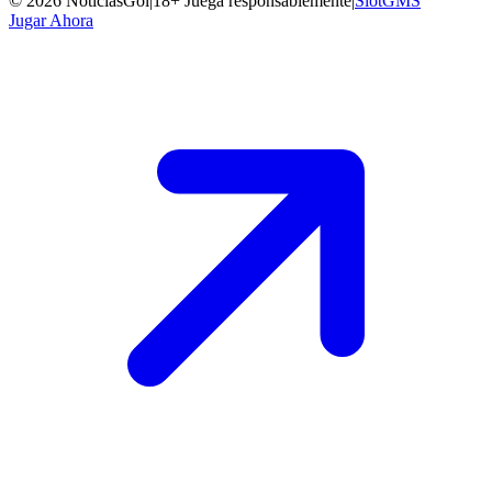
©
2026
NoticiasGol
|
18+ Juega responsablemente
|
SlotGMS
Jugar Ahora