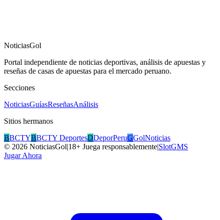
NoticiasGol
Portal independiente de noticias deportivas, análisis de apuestas y
reseñas de casas de apuestas para el mercado peruano.
Secciones
Noticias
Guías
Reseñas
Análisis
Sitios hermanos
B
BCTY
B
BCTY Deportes
D
DeporPeru
G
GolNoticias
©
2026
NoticiasGol
|
18+ Juega responsablemente
|
SlotGMS
Jugar Ahora