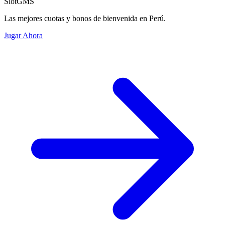
SlotGMS
Las mejores cuotas y bonos de bienvenida en Perú.
Jugar Ahora